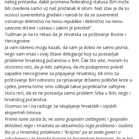
našeg pristanka, dakle promena federalnog statusa BiH može
biti izvedena samo uz naš pristanak ili silom. Naš stav je da su
nosioci suvereniteta građani i narodi te da se suverenitet
ostvaruje delimično na nivou republike i delimično na nivou
savezne države i ustavu i zakon je prioritet”.
Tuđman je na to rekao da je Hrvatska za poštivanje Bosne i
Hercegovine:
Ja vam iskreno mogu kazati, da sam ja dobio ne samo pisma,
nego sam imao i ovaj čitave delegacije koji su postavljali
probleme hrvatskog pučanstva u BiH. Čak što više, moram to
otvoreno reći, da je bilo zahtjeva, da mi podupremo pokret
zapadne Hercegovine za pripajanje Hrvatskoj. Mi smo za
poštovanje BiH odnosno za rješavanje državno političke krize u
cjelini, prema tome smo odbijali takve pojedinačne zahtjeve.
Hoću reći, da se ne postavlja samo problem Srba u BiH, nego i
hrvatskog pučanstva.
Osvrnuo se i na razloge za okupljanje hrvatskih i srpskih
ekspertnih timova:
Prema tome zaista bi, ne samo gospodin Izetbegović i gospodin
Milošević nego i Hrvatska sa aktualnošću toga problema i osobito
što je u Hrvatskoj potaknuta i “krajina” pa se onda govori o
udruživanju i te kninske krajine sa bosanskom krajinom. To je bio