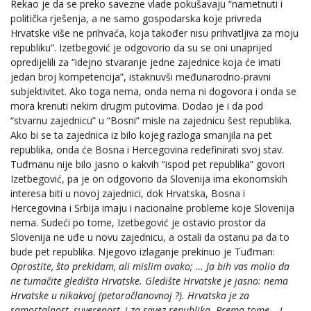
Rekao je da se preko savezne vlade pokušavaju “nametnuti i
politička rješenja, a ne samo gospodarska koje privreda
Hrvatske više ne prihvaća, koja također nisu prihvatljiva za moju
republiku”. Izetbegović je odgovorio da su se oni unaprijed
opredijelili za “idejno stvaranje jedne zajednice koja će imati
jedan broj kompetencija”, istaknuvši međunarodno-pravni
subjektivitet. Ako toga nema, onda nema ni dogovora i onda se
mora krenuti nekim drugim putovima. Dodao je i da pod
“stvarnu zajednicu” u “Bosni” misle na zajednicu šest republika.
Ako bi se ta zajednica iz bilo kojeg razloga smanjila na pet
republika, onda će Bosna i Hercegovina redefinirati svoj stav.
Tuđmanu nije bilo jasno o kakvih “ispod pet republika” govori
Izetbegović, pa je on odgovorio da Slovenija ima ekonomskih
interesa biti u novoj zajednici, dok Hrvatska, Bosna i
Hercegovina i Srbija imaju i nacionalne probleme koje Slovenija
nema. Sudeći po tome, Izetbegović je ostavio prostor da
Slovenija ne uđe u novu zajednicu, a ostali da ostanu pa da to
bude pet republika. Njegovo izlaganje prekinuo je Tuđman:
Oprostite, što prekidam, ali mislim ovako; … Ja bih vas molio da
ne tumačite gledišta Hrvatske. Gledište Hrvatske je jasno: nema
Hrvatske u nikakvoj (petoročlanovnoj ?). Hrvatska je za
samostalnost, suverenost, i za savez republika. Prema tome – i