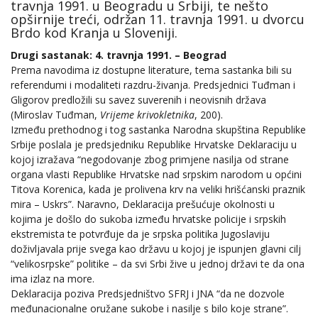
travnja 1991. u Beogradu u Srbiji, te nešto
opširnije treći, održan 11. travnja 1991. u dvorcu
Brdo kod Kranja u Sloveniji.
Drugi sastanak: 4. travnja 1991. – Beograd
Prema navodima iz dostupne literature, tema sastanka bili su
referendumi i modaliteti razdru-živanja. Predsjednici Tuđman i
Gligorov predložili su savez suverenih i neovisnih država
(Miroslav Tuđman,
Vrijeme krivokletnika
, 200).
Između prethodnog i tog sastanka Narodna skupština Republike
Srbije poslala je predsjedniku Republike Hrvatske Deklaraciju u
kojoj izražava “negodovanje zbog primjene nasilja od strane
organa vlasti Republike Hrvatske nad srpskim narodom u općini
Titova Korenica, kada je prolivena krv na veliki hrišćanski praznik
mira – Uskrs”. Naravno, Deklaracija prešućuje okolnosti u
kojima je došlo do sukoba između hrvatske policije i srpskih
ekstremista te potvrđuje da je srpska politika Jugoslaviju
doživljavala prije svega kao državu u kojoj je ispunjen glavni cilj
“velikosrpske” politike – da svi Srbi žive u jednoj državi te da ona
ima izlaz na more.
Deklaracija poziva Predsjedništvo SFRJ i JNA “da ne dozvole
međunacionalne oružane sukobe i nasilje s bilo koje strane”.