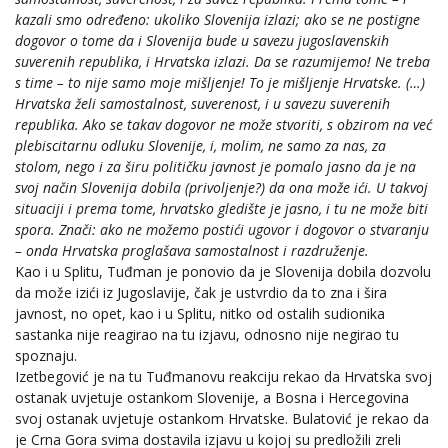
kazali smo određeno: ukoliko Slovenija izlazi; ako se ne postigne
dogovor o tome da i Slovenija bude u savezu jugoslavenskih
suverenih republika, i Hrvatska izlazi. Da se razumijemo! Ne treba
s time – to nije samo moje mišljenje! To je mišljenje Hrvatske. (…)
Hrvatska želi samostalnost, suverenost, i u savezu suverenih
republika. Ako se takav dogovor ne može stvoriti, s obzirom na već
plebiscitarnu odluku Slovenije, i, molim, ne samo za nas, za
stolom, nego i za širu političku javnost je pomalo jasno da je na
svoj način Slovenija dobila (privoljenje?) da ona može ići. U takvoj
situaciji i prema tome, hrvatsko gledište je jasno, i tu ne može biti
spora. Znači: ako ne možemo postići ugovor i dogovor o stvaranju
– onda Hrvatska proglašava samostalnost i razdruženje.
Kao i u Splitu, Tuđman je ponovio da je Slovenija dobila dozvolu
da može izići iz Jugoslavije, čak je ustvrdio da to zna i šira
javnost, no opet, kao i u Splitu, nitko od ostalih sudionika
sastanka nije reagirao na tu izjavu, odnosno nije negirao tu
spoznaju.
Izetbegović je na tu Tuđmanovu reakciju rekao da Hrvatska svoj
ostanak uvjetuje ostankom Slovenije, a Bosna i Hercegovina
svoj ostanak uvjetuje ostankom Hrvatske. Bulatović je rekao da
je Crna Gora svima dostavila izjavu u kojoj su predložili zreli