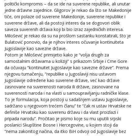
politički kompromis – da se ide na suverene republike, ali unutar
jedne državne zajednice. Gligorov je rekao da što se Makedonije
tiče, oni polaze od suverene Makedonije, suverene republike i
suverene države, ali da postoji interes da se dogovori oblik
saveza suverenih država koji bi bio izraz zajedničkih interesa.
Milošević je rekao da su na prošlom sastanku konstatirali, što je
Bulatović ponovio, da je njihov interes očuvanje kontinuiteta
Jugoslavije kao savezne države.
Potom je Milošević primijetio kako je “volja drugih za
samostalnim državama u koliziji” s prikazom Srbije i Crne Gore
da očuvaju “kontinuitet Jugoslavije kao savezne države”. Prema
njegovu tumačenju, “republike u Jugoslaviji nisu ustavom
Jugoslavije određene kao suverene države, već kao države
zasnovane na suverenosti naroda ili države, zasnovane na
suverenosti naroda i na vlasti u samoupravljanju radničke klase.
To je formulacija, koja postoji u sadašnjem ustavu Jugoslavije,
sadržano u njegovom trećem članu” te “čak ni ustav Hrvatske ne
definiše Hrvatsku kao suverenu državu i da vlast proizlazi i
pripada narodu”. Pročitao je pismo koje su mu uputili srpski
poslanici Skupštine Bosne i Hercegovine, u kojem stoji da
“nema zakonitog načina, da itko BiH odvoji od Jugoslavije bez