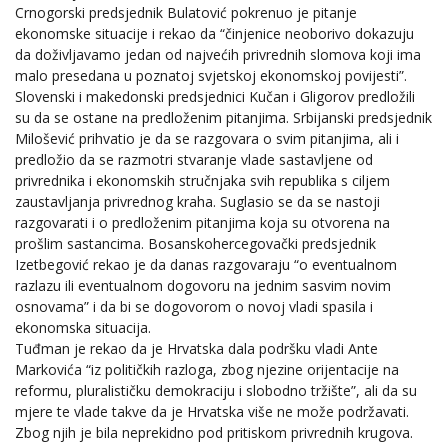
Crnogorski predsjednik Bulatović pokrenuo je pitanje
ekonomske situacije i rekao da “činjenice neoborivo dokazuju
da doživljavamo jedan od najvećih privrednih slomova koji ima
malo presedana u poznatoj svjetskoj ekonomskoj povijesti”.
Slovenski i makedonski predsjednici Kučan i Gligorov predložili
su da se ostane na predloženim pitanjima. Srbijanski predsjednik
Milošević prihvatio je da se razgovara o svim pitanjima, ali i
predložio da se razmotri stvaranje vlade sastavljene od
privrednika i ekonomskih stručnjaka svih republika s ciljem
zaustavljanja privrednog kraha. Suglasio se da se nastoji
razgovarati i o predloženim pitanjima koja su otvorena na
prošlim sastancima. Bosanskohercegovački predsjednik
Izetbegović rekao je da danas razgovaraju “o eventualnom
razlazu ili eventualnom dogovoru na jednim sasvim novim
osnovama” i da bi se dogovorom o novoj vladi spasila i
ekonomska situacija.
Tuđman je rekao da je Hrvatska dala podršku vladi Ante
Markovića “iz političkih razloga, zbog njezine orijentacije na
reformu, pluralističku demokraciju i slobodno tržište”, ali da su
mjere te vlade takve da je Hrvatska više ne može podržavati.
Zbog njih je bila neprekidno pod pritiskom privrednih krugova.