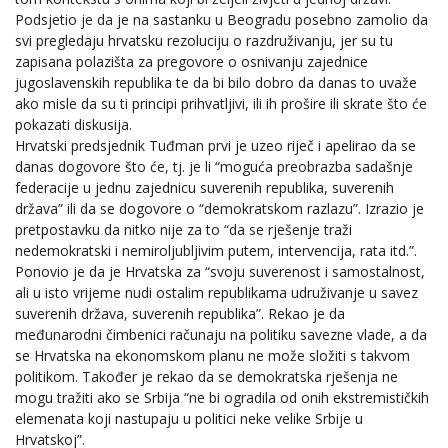
Podsjetio je da je na sastanku u Beogradu posebno zamolio da
svi pregledaju hrvatsku rezoluciju o razdruživanju, jer su tu
zapisana polazišta za pregovore o osnivanju zajednice
jugoslavenskih republika te da bi bilo dobro da danas to uvaže
ako misle da su ti principi prihvatljivi, ili ih prošire ili skrate što će
pokazati diskusija.
Hrvatski predsjednik Tuđman prvi je uzeo riječ i apelirao da se
danas dogovore što će, tj. je li “moguća preobrazba sadašnje
federacije u jednu zajednicu suverenih republika, suverenih
država” ili da se dogovore o “demokratskom razlazu”. Izrazio je
pretpostavku da nitko nije za to “da se rješenje traži
nedemokratski i nemiroljubljivim putem, intervencija, rata itd.”.
Ponovio je da je Hrvatska za “svoju suverenost i samostalnost,
ali u isto vrijeme nudi ostalim republikama udruživanje u savez
suverenih država, suverenih republika”. Rekao je da
međunarodni čimbenici računaju na politiku savezne vlade, a da
se Hrvatska na ekonomskom planu ne može složiti s takvom
politikom. Također je rekao da se demokratska rješenja ne
mogu tražiti ako se Srbija “ne bi ogradila od onih ekstremističkih
elemenata koji nastupaju u politici neke velike Srbije u
Hrvatskoj”.