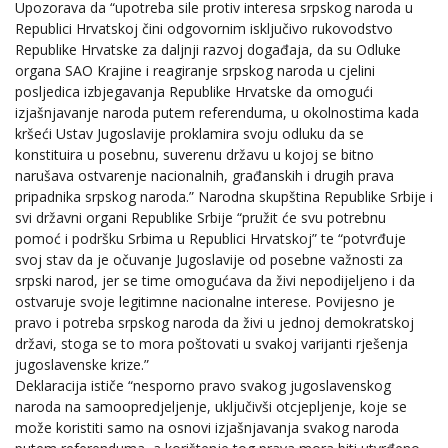
Upozorava da “upotreba sile protiv interesa srpskog naroda u
Republici Hrvatskoj čini odgovornim isključivo rukovodstvo
Republike Hrvatske za daljnji razvoj događaja, da su Odluke
organa SAO Krajine i reagiranje srpskog naroda u cjelini
posljedica izbjegavanja Republike Hrvatske da omogući
izjašnjavanje naroda putem referenduma, u okolnostima kada
kršeći Ustav Jugoslavije proklamira svoju odluku da se
konstituira u posebnu, suverenu državu u kojoj se bitno
narušava ostvarenje nacionalnih, građanskih i drugih prava
pripadnika srpskog naroda.” Narodna skupština Republike Srbije i
svi državni organi Republike Srbije “pružit će svu potrebnu
pomoć i podršku Srbima u Republici Hrvatskoj” te “potvrđuje
svoj stav da je očuvanje Jugoslavije od posebne važnosti za
srpski narod, jer se time omogućava da živi nepodijeljeno i da
ostvaruje svoje legitimne nacionalne interese. Povijesno je
pravo i potreba srpskog naroda da živi u jednoj demokratskoj
državi, stoga se to mora poštovati u svakoj varijanti rješenja
jugoslavenske krize.”
Deklaracija ističe “nesporno pravo svakog jugoslavenskog
naroda na samoopredjeljenje, uključivši otcjepljenje, koje se
može koristiti samo na osnovi izjašnjavanja svakog naroda