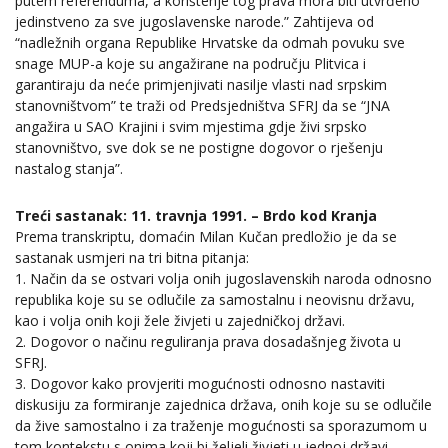
putem referenduma, a korištenje tog prava mora biti utvrđeno
jedinstveno za sve jugoslavenske narode.” Zahtijeva od
“nadležnih organa Republike Hrvatske da odmah povuku sve
snage MUP-a koje su angažirane na području Plitvica i
garantiraju da neće primjenjivati nasilje vlasti nad srpskim
stanovništvom” te traži od Predsjedništva SFRJ da se “JNA
angažira u SAO Krajini i svim mjestima gdje živi srpsko
stanovništvo, sve dok se ne postigne dogovor o rješenju
nastalog stanja”.
Treći sastanak: 11. travnja 1991. – Brdo kod Kranja
Prema transkriptu, domaćin Milan Kučan predložio je da se
sastanak usmjeri na tri bitna pitanja:
1. Način da se ostvari volja onih jugoslavenskih naroda odnosno
republika koje su se odlučile za samostalnu i neovisnu državu,
kao i volja onih koji žele živjeti u zajedničkoj državi.
2. Dogovor o načinu reguliranja prava dosadašnjeg života u
SFRJ.
3. Dogovor kako provjeriti mogućnosti odnosno nastaviti
diskusiju za formiranje zajednica država, onih koje su se odlučile
da žive samostalno i za traženje mogućnosti sa sporazumom u
tom kontekstu s onima koji bi željeli živjeti u jednoj državi.