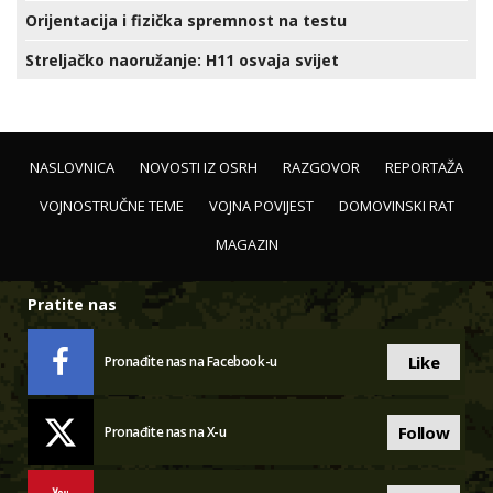
Orijentacija i fizička spremnost na testu
Streljačko naoružanje: H11 osvaja svijet
NASLOVNICA
NOVOSTI IZ OSRH
RAZGOVOR
REPORTAŽA
VOJNOSTRUČNE TEME
VOJNA POVIJEST
DOMOVINSKI RAT
MAGAZIN
Pratite nas
Like
Pronađite nas na Facebook-u
Follow
Pronađite nas na X-u