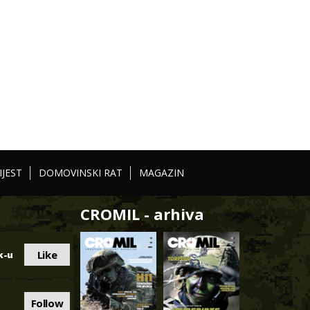
IJEST
DOMOVINSKI RAT
MAGAZIN
CROMIL - arhiva
Like
k-u
Follow