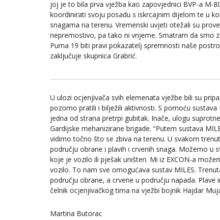
joj je to bila prva vježba kao zapovjednici BVP-a M-8
koordinirati svoju posadu s iskrcajnim dijelom te u ko
snagama na terenu. Vremenski uvjeti otežali su proved
nepremostivo, pa tako ni vrijeme. Smatram da smo zad
Puma 19 biti pravi pokazatelj spremnosti naše postroj
zaključuje skupnica Grabrić.
U ulozi ocjenjivača svih elemenata vježbe bili su pri
pozorno pratili i bilježili aktivnosti. S pomoću sustav
jedna od strana pretrpi gubitak. Inače, ulogu suprotne
Gardijske mehanizirane brigade. “Putem sustava MILE
vidimo točno što se zbiva na terenu. U svakom tren
području obrane i plavih i crvenih snaga. Možemo u 
koje je vozilo ili pješak uništen. Mi iz EXCON-a možemo
vozilo. To nam sve omogućava sustav MILES. Trenutač
području obrane, a crvene u području napada. Plave im
čelnik ocjenjivačkog tima na vježbi bojnik Hajdar Muja
Martina Butorac