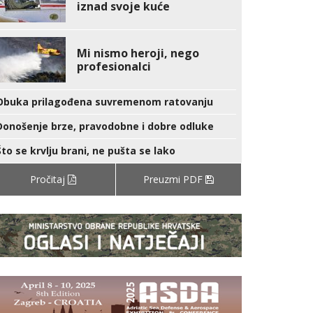
iznad svoje kuće
Mi nismo heroji, nego
profesionalci
Obuka prilagođena suvremenom ratovanju
Donošenje brze, pravodobne i dobre odluke
Što se krvlju brani, ne pušta se lako
Pročitaj
Preuzmi PDF