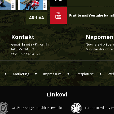
Pratite naš Youtube kanal
ARHIVA
Kontakt
Napomen
e-mail:
hrvojnik@morh.hr
Novinarski prilozi
tel: 0752 24 302
Ministarstva obran
fax: 385 1/3784 322
Marketing
Impressum
Pretplati se
Web
Linkovi
Oružane snage Republike Hrvatske
European Military P