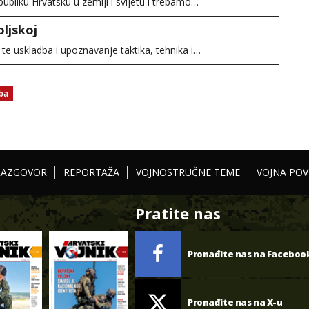
publiku Hrvatsku u zemlji i svijetu i trebamo…
oljskoj
 te uskladba i upoznavanje taktika, tehnika i…
ba
RAZGOVOR
REPORTAŽA
VOJNOSTRUČNE TEME
VOJNA POV
Pratite nas
Pronađite nas na Faceboo
Pronađite nas na X-u