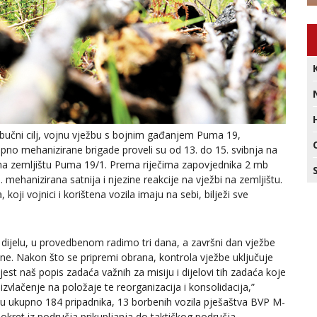
i obučni cilj, vojnu vježbu s bojnim gađanjem Puma 19,
pno mehanizirane brigade proveli su od 13. do 15. svibnja na
na zemljištu Puma 19/1. Prema riječima zapovjednika 2 mb
. mehanizirana satnija i njezine reakcije na vježbi na zemljištu.
koji vojnici i korištena vozila imaju na sebi, bilježi sve
 dijelu, u provedbenom radimo tri dana, a završni dan vježbe
e. Nakon što se pripremi obrana, kontrola vježbe uključuje
est naš popis zadaća važnih za misiju i dijelovi tih zadaća koje
zvlačenje na položaje te reorganizacija i konsolidacija,”
uju ukupno 184 pripadnika, 13 borbenih vozila pješaštva BVP M-
okret iz područja prikupljanja do taktičkog područja