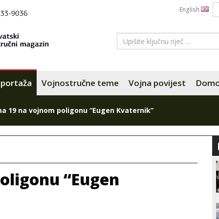
English
portaža
Vojnostručne teme
Vojna povijest
Domov
a 19 na vojnom poligonu “Eugen Kvaternik”
oligonu “Eugen