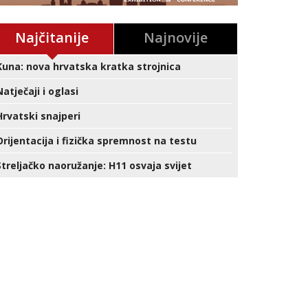
Najčitanije
Najnovije
Kuna: nova hrvatska kratka strojnica
Natječaji i oglasi
Hrvatski snajperi
Orijentacija i fizička spremnost na testu
Streljačko naoružanje: H11 osvaja svijet