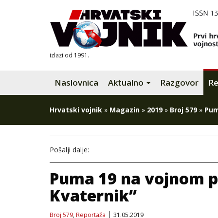
izlazi od 1991.
Naslovnica
Aktualno
Razgovor
Re
Hrvatski vojnik
»
Magazin
»
2019
»
Broj 579
»
Pum
Pošalji dalje:
Puma 19 na vojnom p
Kvaternik”
Broj 579
,
Reportaža
31.05.2019