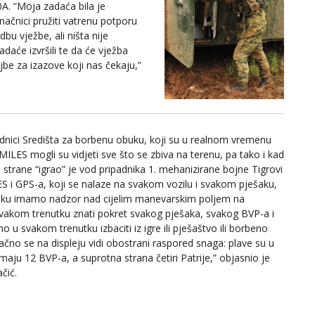
0A. “Moja zadaća bila je
načnici pružiti vatrenu potporu
bu vježbe, ali ništa nije
aće izvršili te da će vježba
be za izazove koji nas čekaju,”
padnici Središta za borbenu obuku, koji su u realnom vremenu
a MILES mogli su vidjeti sve što se zbiva na terenu, pa tako i kad
 strane “igrao” je vod pripadnika 1. mehanizirane bojne Tigrovi
S i GPS-a, koji se nalaze na svakom vozilu i svakom pješaku,
utku imamo nadzor nad cijelim manevarskim poljem na
svakom trenutku znati pokret svakog pješaka, svakog BVP-a i
 u svakom trenutku izbaciti iz igre ili pješaštvo ili borbeno
no se na displeju vidi obostrani raspored snaga: plave su u
aju 12 BVP-a, a suprotna strana četiri Patrije,” objasnio je
čić.