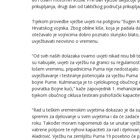
prikupljanja, drugi dan od taktičkog područja prikupl
Tijekom provedbe vježbe uvjeti na poligonu “Eugen Kvat
Hrvatskog vojnika. Zbog obilne kiše, koja je padala da
otežavalo je vojnicima dobro poznato slunjsko blato
uvježbavati neovisno o vremenu.
“Od svih naših dolazaka ovamo uvjeti nikad nisu bili t
su nabujale, uvjeti za vježbu na granici su regularnost
lošem vremenu, pripadnicima Puma nije nedostajalo m
uvježbavanje i testiranje potencijala za vježbu Puma 
bojne Pume. Kulminacija je to cjelokupnog obučnog ci
povratka Bojne kući,” kaže zapovjednik 1. mehanizira
tijekom obučnog ciklusa testirani psihofizički kapacitet
“Rad u teškim vremenskim uvjetima dokazao je da su p
spremni za djelovanje u svim uvjetima i da će zadaće 
roku. Također moram napomenuti da se unutar vježbe o
vatrene potpore te njihovi kapaciteti za rad i djelova
Aladrović. Vježbu na zemljištu Puma 19 posebno će pa