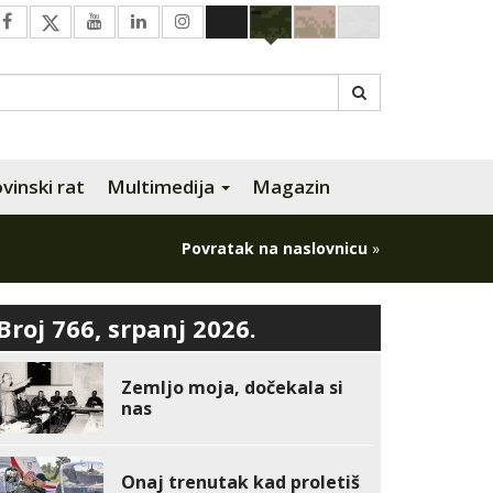
inski rat
Multimedija
Magazin
Povratak na naslovnicu
»
Broj 766, srpanj 2026.
Zemljo moja, dočekala si
nas
Onaj trenutak kad proletiš