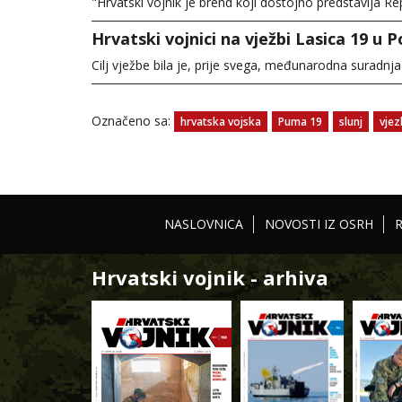
"Hrvatski vojnik je brend koji dostojno predstavlja Re
Hrvatski vojnici na vježbi Lasica 19 u P
Cilj vježbe bila je, prije svega, međunarodna suradnja
Označeno sa:
hrvatska vojska
Puma 19
slunj
vjez
NASLOVNICA
NOVOSTI IZ OSRH
Hrvatski vojnik - arhiva