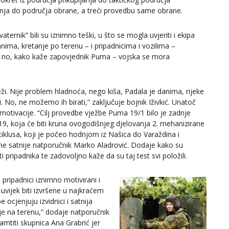
janja do područja obrane, a treći provedbu same obrane.
ernik” bili su iznimno teški, u što se mogla uvjeriti i ekipa
nima, kretanje po terenu – i pripadnicima i vozilima –
, no, kako kaže zapovjednik Puma – vojska se mora
eži. Nije problem hladnoća, nego kiša, Padala je danima, rijeke
i. No, ne možemo ih birati,” zaključuje bojnik Iživkić. Unatoč
otivacije. “Cilj provedbe vježbe Puma 19/1 bilo je zadnje
19, koja će biti kruna ovogodišnjeg djelovanja 2. mehanizirane
klusa, koji je počeo hodnjom iz Našica do Varaždina i
ne satnije natporučnik Marko Aladrović. Dodaje kako su
i pripadnika te zadovoljno kaže da su taj test svi položili.
ripadnici iznimno motivirani i
uvijek biti izvršene u najkraćem
cjenjuju izvidnici i satnija
nje na terenu,” dodaje natporučnik
mtiti skupnica Ana Grabrić jer