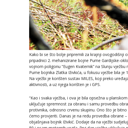
Kako bi se što bolje pripremili za krajnji ovogodišnj
pripadnici 2. mehanizirane bojne Pume Gardijske-oklo
vojnom poligonu “Eugen Kvaternik” na Slunju vježbu 
Pume bojnika Zlatka Iživkića, u fokusu vježbe bila je 1
Na vježbi je korišten sustav MILES, koji preko uređaja, 
aktivnosti, a uz njega korišten je i GPS.
“Kao i svaka vježba, i ova je bila opsežna u planskom
uključuje spremnost za obranu i samu provedbu obran
protivnika, odnosno crvenu skupinu. Ono što je bitno j
ćemo provjeriti. Danas je na redu provedba obrane – i
objašnjava bojnik Iživkić. Dodaje da na vježbi sudjel
80 i osam motornih vozila. Prvi dan vježbe uključuje p