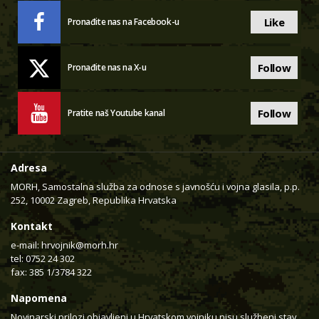
Like
Pronađite nas na Facebook-u
Follow
Pronađite nas na X-u
Follow
Pratite naš Youtube kanal
Adresa
MORH, Samostalna služba za odnose s javnošću i vojna glasila, p.p.
252, 10002 Zagreb, Republika Hrvatska
Kontakt
e-mail:
hrvojnik@morh.hr
tel: 0752 24 302
fax: 385 1/3784 322
Napomena
Novinarski prilozi objavljeni u Hrvatskom vojniku nisu službeni stav