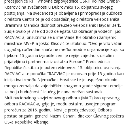
predsjednice RH i vrhovne zapovjednice OSRH Kolinde Grabar-
Kitarović na svečanosti u Dubrovniku 15. obljetnicu svojeg
postojanja. Na svečanosti je obavljena i primopredaja dužnosti
direktora Centra te je od dosadašnjeg direktora veleposlanika
Branimira Mandića dužnost preuzeo veleposlanik Haydar Berk.
Sudjelovalo je više od 200 delegata. Uz obraćanja vodećih ljudi
RACVIAC-a, prisutnima se u ime Vlade RH obratio i zamjenik
ministrice MVEP-a Joško Klisović te istaknuo: “Ovo je vrlo važan
događaj, rođendan značajne međunarodne organizacije koju su
tijekom 15 godina izgradile zemlje regije zajedno s ostalim
prijateljima i partnerima iz ostatka Europe.” Predsjednica
Republike čestitala je putem videoveze 15. obljetnicu osnivanja
RACVIAC-a te poručila: “RACVIAC je osnovan prije 15 godina kao
inicijativa između Njemačke i Hrvatske te je uspješno okupio
mnogo zemalja da zajedničkim snagama grade sigurne temelje
za bolju budućnost.” Idućeg je dana održan sastanak
Multinacionalnog savjetodavnog odbora (MAG) kao upravnog
odbora RACVIAC-a, gdje je, među ostalim, usvojen program i
proračun za 2016. godinu. Novi je predsjedavatelj Odbora
postao brigadni general Nazmi Cahani, direktor Glavnog stožera
OS-a Republike Albanije.