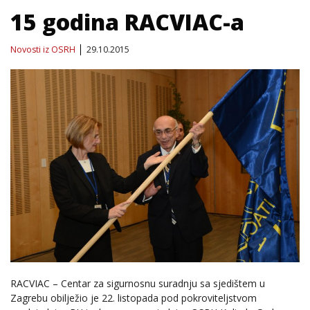
15 godina RACVIAC-a
Novosti iz OSRH
29.10.2015
RACVIAC – Centar za sigurnosnu suradnju sa sjedištem u
Zagrebu obilježio je 22. listopada pod pokroviteljstvom