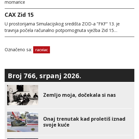
mornarice
CAX Zid 15
U prostorijama Simulacijskog središta ZOD-a ”FKF“ 13. je
travnja počela računalno potpomognuta vježba Zid 15…
Označeno sa:
racviac
Broj 766, srpanj 2026.
Zemljo moja, dočekala si nas
Onaj trenutak kad proletiš iznad
svoje kuće