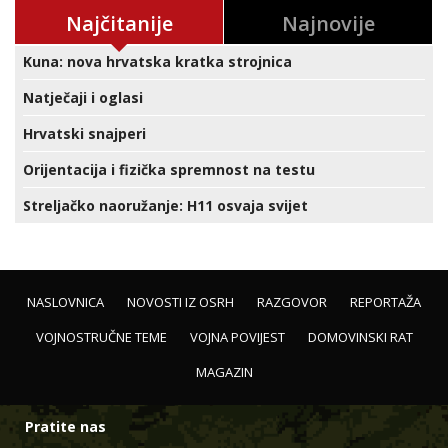
Najčitanije
Najnovije
Kuna: nova hrvatska kratka strojnica
Natječaji i oglasi
Hrvatski snajperi
Orijentacija i fizička spremnost na testu
Streljačko naoružanje: H11 osvaja svijet
NASLOVNICA
NOVOSTI IZ OSRH
RAZGOVOR
REPORTAŽA
VOJNOSTRUČNE TEME
VOJNA POVIJEST
DOMOVINSKI RAT
MAGAZIN
Pratite nas