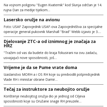
Na vojnom poligonu "Eugen Kvaternik" kod Slunja održan je 14.
rujna Dan za medije tijekom…
Lasersko oružje na avionu
Foto: USAF Zapovjednik USAF-ova Zapovjedništva za specijalne
operacije general-pukovnik Marshall "Brad" Webb izjavio je 3.…
Djelovanje ZTC-a od iznimnog je značaja za
HRZ
"Tražim od vas da budete do kraja fokusirani na ovu zadaću,
usvajajući nove sposobnosti, još…
Vrijeme je da se Pume vrate doma
Izaslanstvo MORH-a i OS RH koje su predvodili potpredsjednik
Vlade RH i ministar obrane Damir…
Tečaj za instruktore za neubojito oružje
Korištenje neubojitog oružja dio je jednog od Ciljeva
sposobnosti koje su Oružane snage RH preuzele…