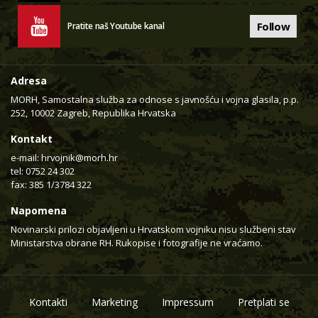
Follow
Pratite naš Youtube kanal
Adresa
MORH, Samostalna služba za odnose s javnošću i vojna glasila, p.p.
252, 10002 Zagreb, Republika Hrvatska
Kontakt
e-mail:
hrvojnik@morh.hr
tel: 0752 24 302
fax: 385 1/3784 322
Napomena
Novinarski prilozi objavljeni u Hrvatskom vojniku nisu službeni stav
Ministarstva obrane RH. Rukopise i fotografije ne vraćamo.
Kontakti
Marketing
Impressum
Pretplati se