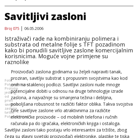
Savitljivi zasloni
Broj 075
06.05.2006
Istraživači rade na kombiniranju polimera i
substrata od metalne folije s TFT pozadinom
kako bi ponudili savitljive zaslone komercijalnim
korisnicima. Moguće vojne primjene su
raznolike
Proizvođači zaslona godinama su željeli napraviti tanak,
proziran, savitljiv substrat s propusnim svojstvima kao kod
Foto:
onih na staklenoj podlozi. Savitljivi zasloni nude mnoge
PolymerVision,
Prototip
potencijalne dobiti u odnosu na druge tehnologije izrade
jednog
od
zaslona, a najvažnije su smanjena težina i debljina,
prvih
poboljšana robusnost te različiti faktor oblika. Takva svojstva
savitljivih
zaslona
čine savitljive zaslone vrlo atraktivnima za različite
tvrtke
PolymerVision
elektroničke proizvode – od mobilnih telefona i ručnih
računala pa do igračaka, elektroničkih knjiga i ostaloga.
Savitljivi zasloni tako postaju vrlo interesantni za tržište, zbog
čega su glavni svjetski proizvođači elektronike, plastike te tiska