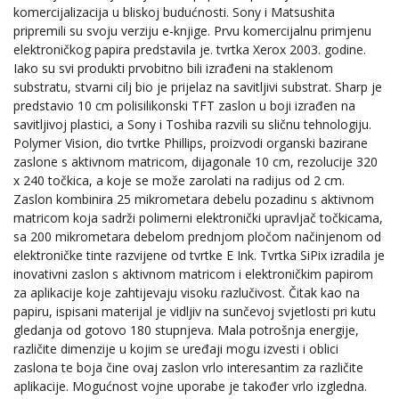
komercijalizacija u bliskoj budućnosti. Sony i Matsushita
pripremili su svoju verziju e-knjige. Prvu komercijalnu primjenu
elektroničkog papira predstavila je. tvrtka Xerox 2003. godine.
Iako su svi produkti prvobitno bili izrađeni na staklenom
substratu, stvarni cilj bio je prijelaz na savitljivi substrat. Sharp je
predstavio 10 cm polisilikonski TFT zaslon u boji izrađen na
savitljivoj plastici, a Sony i Toshiba razvili su sličnu tehnologiju.
Polymer Vision, dio tvrtke Phillips, proizvodi organski bazirane
zaslone s aktivnom matricom, dijagonale 10 cm, rezolucije 320
x 240 točkica, a koje se može zarolati na radijus od 2 cm.
Zaslon kombinira 25 mikrometara debelu pozadinu s aktivnom
matricom koja sadrži polimerni elektronički upravljač točkicama,
sa 200 mikrometara debelom prednjom pločom načinjenom od
elektroničke tinte razvijene od tvrtke E Ink. Tvrtka SiPix izradila je
inovativni zaslon s aktivnom matricom i elektroničkim papirom
za aplikacije koje zahtijevaju visoku razlučivost. Čitak kao na
papiru, ispisani materijal je vidljiv na sunčevoj svjetlosti pri kutu
gledanja od gotovo 180 stupnjeva. Mala potrošnja energije,
različite dimenzije u kojim se uređaji mogu izvesti i oblici
zaslona te boja čine ovaj zaslon vrlo interesantim za različite
aplikacije. Mogućnost vojne uporabe je također vrlo izgledna.