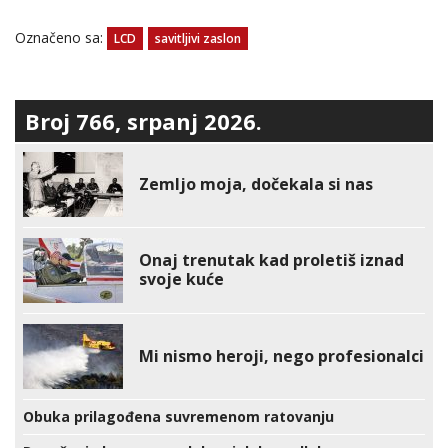
Označeno sa:
LCD
savitljivi zaslon
Broj 766, srpanj 2026.
Zemljo moja, dočekala si nas
Onaj trenutak kad proletiš iznad
svoje kuće
Mi nismo heroji, nego profesionalci
Obuka prilagođena suvremenom ratovanju