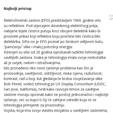
Najbolji pristup
Fo
SiP
Elektroforetski zasloni (EPD) predstavljeni 1969. godine vrlo
su reflektivni. Pod utjecajem dovedenog električnog polja,
nabijene bijele čestice putuju kroz obojeni dielektrik kako bi
proizvele prikaz koji reflektira boju površine bilo čestica bilo
dielektrika. SiPix-ov je EPD poznat po širokom vidljivom kutu,
“pamćenju” slike i maloj potrošnji energije
Inženjeri su više od 20 godina isprobavali različite tehnologije
savitljivih zaslona. Svaka je tehnologija imala svoje nedostatke
ali je uvijek, radom i istraživanjima,
bilo pronađeno nko novo rješenje problema kao što je
proizvodnja, savitljivost, izdržljivost, niska cijena, razlučivost,
kontrast, rad u boji, kut gledanja te brzina osvježavanja slike.
Bob Pinnel, vodeći tehnolog pri US Display Consortium (USDC,
San Jose, Kalifornia), tvrdi kako razvojni timovi za savitljive
zaslone moraju spoznati kako ne postoji jednoznačno i najbolje
rješenje, već su kupci ti čiji će zahtjevi odrediti koja će se
tehnologija primijeniti za proizvodnju.
Vojska, koja ima svoju vlastitu inicijativu u savitljivim zaslonima,