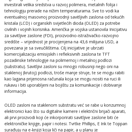
investirali velika sredstva u razvoj polimera, metalnih folija i
tehnologiju prerade na nižim temperaturama. Sve to vodi ka
eventualnoj masovnoj proizvodnji savitljivih zaslona od tekućih
kristala (LCD) i organskih svijetlećih dioda (OLED) za potrebe
civilnih i vojnih korisnika. Američka je vojska ustanovila Inicijativu
za savitljive zaslone (FDI), proizvodno-istraživačko-razvojno
središte – vrijednost je procijenjena na 43,6 milijuna USD, a
povezana je sa sveučilištima. Cilj inicijative je ubrzati
komercijalizaciju emisijskih i refleksivnih zaslona te TFT
pozadinske tehnologije na polimernoj i metalnoj podlozi
(substratu). Savitljivi zasloni su mnogo robusniji nego oni na
staklenoj (krutoj) podlozi, troše manje struje, te se mogu rabiti
kao lagana prijenosna računala koja se mogu nositi na ruci ili
rukavu i biti uporabljeni na bojištu za komunikacije i dobivanje
informacija.
OLED zasloni na staklenom substratu već se rabe u konzumnoj
elektronici kao što su digitalne kamere i električni brijači aparati,
ali prvi proizvodi koji će inkorporirati savitljive zaslone biti će
elektroničke knjige, papir i notesi. Tvrtke Phillips, E Ink te Toppan
surađuju na e-knjizi koja liči na papir, a u planu je