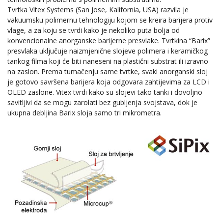
Tvrtka Vitex Systems (San Jose, Kalifornia, USA) razvila je
vakuumsku polimernu tehnologiju kojom se kreira barijera protiv
vlage, a za koju se tvrdi kako je nekoliko puta bolja od
konvencionalne anorganske barijerne presvlake. Tvrtkina “Barix”
presvlaka uključuje naizmjenične slojeve polimera i keramičkog
tankog filma koji će biti naneseni na plastični substrat ili izravno
na zaslon. Prema tumačenju same tvrtke, svaki anorganski sloj
je gotovo savršena barijera koja odgovara zahtijevima za LCD i
OLED zaslone. Vitex tvrdi kako su slojevi tako tanki i dovoljno
savitljivi da se mogu zarolati bez gubljenja svojstava, dok je
ukupna debljina Barix sloja samo tri mikrometra.