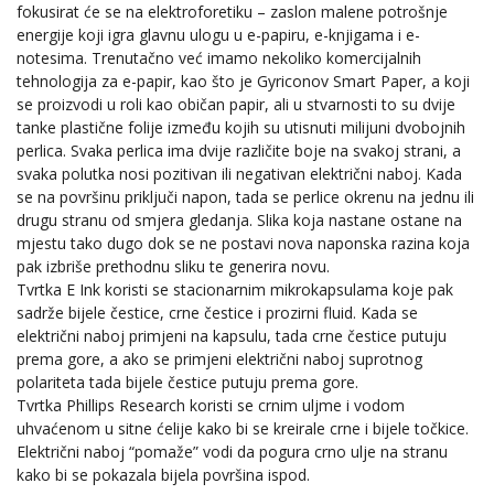
fokusirat će se na elektroforetiku – zaslon malene potrošnje
energije koji igra glavnu ulogu u e-papiru, e-knjigama i e-
notesima. Trenutačno već imamo nekoliko komercijalnih
tehnologija za e-papir, kao što je Gyriconov Smart Paper, a koji
se proizvodi u roli kao običan papir, ali u stvarnosti to su dvije
tanke plastične folije između kojih su utisnuti milijuni dvobojnih
perlica. Svaka perlica ima dvije različite boje na svakoj strani, a
svaka polutka nosi pozitivan ili negativan električni naboj. Kada
se na površinu priključi napon, tada se perlice okrenu na jednu ili
drugu stranu od smjera gledanja. Slika koja nastane ostane na
mjestu tako dugo dok se ne postavi nova naponska razina koja
pak izbriše prethodnu sliku te generira novu.
Tvrtka E Ink koristi se stacionarnim mikrokapsulama koje pak
sadrže bijele čestice, crne čestice i prozirni fluid. Kada se
električni naboj primjeni na kapsulu, tada crne čestice putuju
prema gore, a ako se primjeni električni naboj suprotnog
polariteta tada bijele čestice putuju prema gore.
Tvrtka Phillips Research koristi se crnim uljme i vodom
uhvaćenom u sitne ćelije kako bi se kreirale crne i bijele točkice.
Električni naboj “pomaže” vodi da pogura crno ulje na stranu
kako bi se pokazala bijela površina ispod.