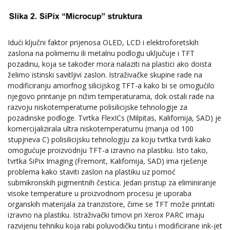
Idući ključni faktor prijenosa OLED, LCD i elektroforetskih
zaslona na polimernu ili metalnu podlogu uključuje i TFT
pozadinu, koja se također mora nalaziti na plastici ako doista
želimo istinski savitljivi zaslon. Istraživačke skupine rade na
modificiranju amorfnog silicijskog TFT-a kako bi se omogućilo
njegovo printanje pri nižim temperaturama, dok ostali rade na
razvoju niskotemperaturne polisilicijske tehnologije za
pozadinske podloge. Tvrtka FlexICs (Milpitas, Kalifornija, SAD) je
komercijalizirala ultra niskotemperaturnu (manja od 100
stupjneva C) polisilicijsku tehnologiju za koju tvrtka tvrdi kako
omogućuje proizvodnju TFT-a izravno na plastiku. Isto tako,
tvrtka SiPix Imaging (Fremont, Kalifornija, SAD) ima rješenje
problema kako staviti zaslon na plastiku uz pomoć
submikronskih pigmentnih čestica. Jedan pristup za eliminiranje
visoke temperature u proizvodnom procesu je uporaba
organskih materijala za tranzistore, čime se TFT može printati
izravno na plastiku. Istraživački timovi pri Xerox PARC imaju
razvijenu tehniku koja rabi poluvodičku tintu i modificirane ink-jet