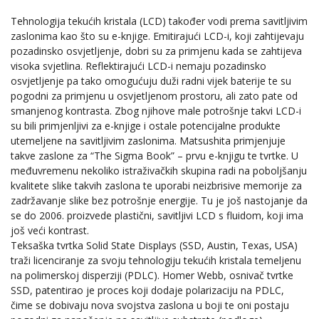
Tehnologija tekućih kristala (LCD) također vodi prema savitljivim
zaslonima kao što su e-knjige. Emitirajući LCD-i, koji zahtijevaju
pozadinsko osvjetljenje, dobri su za primjenu kada se zahtijeva
visoka svjetlina. Reflektirajući LCD-i nemaju pozadinsko
osvjetljenje pa tako omogućuju duži radni vijek baterije te su
pogodni za primjenu u osvjetljenom prostoru, ali zato pate od
smanjenog kontrasta. Zbog njihove male potrošnje takvi LCD-i
su bili primjenljivi za e-knjige i ostale potencijalne produkte
utemeljene na savitljivim zaslonima. Matsushita primjenjuje
takve zaslone za “The Sigma Book” – prvu e-knjigu te tvrtke. U
međuvremenu nekoliko istraživačkih skupina radi na poboljšanju
kvalitete slike takvih zaslona te uporabi neizbrisive memorije za
zadržavanje slike bez potrošnje energije. Tu je još nastojanje da
se do 2006. proizvede plastični, savitljivi LCD s fluidom, koji ima
još veći kontrast.
Teksaška tvrtka Solid State Displays (SSD, Austin, Texas, USA)
traži licenciranje za svoju tehnologiju tekućih kristala temeljenu
na polimerskoj disperziji (PDLC). Homer Webb, osnivač tvrtke
SSD, patentirao je proces koji dodaje polarizaciju na PDLC,
čime se dobivaju nova svojstva zaslona u boji te oni postaju