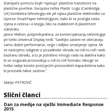
štampače pomoću kojih “ispisuju” plastične tranzistore na
plastične površine. Europska tvrtka Plastic Logic (Cambridge,
UK) kombinira tehnologiju ink-jet ispisa plastične elektronike sa
Gyricon SmartPaper tehnologijom, kako bi se postigla niska
cijena e-notesa i e-knjiga, bilo na staklenom ili plastičnom
substratu.
Janice Mahon, potpredsjednica, za komercijalizaciju tehnologije
pri tvrtki Universal Display tvrdi: “Savitljivi zasloni ne obećavaju
samo dobre performanse, nego i vidljivo smanjenje cijena. Mi
se nastojimo izdignuti iz pozadinske obrade na roll-to-roll i web-
baziranu obradu, a tu je potrebno mnogo rada na alatima kako
bi se osigurala proizvodnja u roll-to-roll formatu. Mnoge se
tvrtke radije koriste postojećim proizvodnim kapacitetima kako
bi proizvele takve zaslone.”
Marijo PETROVIĆ
Slični članci
Dan za medije na vježbi Immediate Response
2015