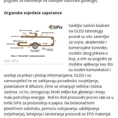
pogodni za nanošenje na savitljive substrate (podloge).
Organske svjetleće supstance
Savitljivi zasloni bazirani
na OLED tehnologiji
postali su vrlo zanimljivi
za vojne, akademske i
komercijalne korisnike,
osobito zbog prikaza u
boji, a vrlo su pogodni za
Foto: SiPix
mobilne aplikacije kao što
su osobni komunikatori i
uređaji za prikaz i pristup informacijama. OLED-i su
samosvjetleći te ne zahtijevaju pozadinsko osvjetljenje,
polarizatore ili difuzore, čime se smanjuje veličina i težina
zaslona. Uz to, omogućuju široki vidljivi kut gledanja i imaju
malu potrošnju energije. Roll-to-Roll proizvodni proces rabi se u
tvrtki SiPix za proizvodnju e-papira. Na beskonačnom
plastičnom substratu, pomoću oslojavanja, udubljivanja
(reljefiranja), brtvljenja i laminiranja proizvodi se EPD materijal.