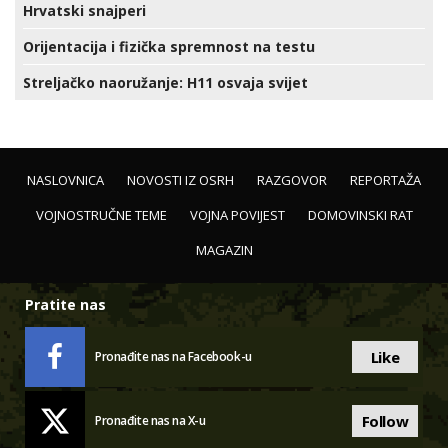
Hrvatski snajperi
Orijentacija i fizička spremnost na testu
Streljačko naoružanje: H11 osvaja svijet
NASLOVNICA
NOVOSTI IZ OSRH
RAZGOVOR
REPORTAŽA
VOJNOSTRUČNE TEME
VOJNA POVIJEST
DOMOVINSKI RAT
MAGAZIN
Pratite nas
Like
Pronađite nas na Facebook-u
Follow
Pronađite nas na X-u