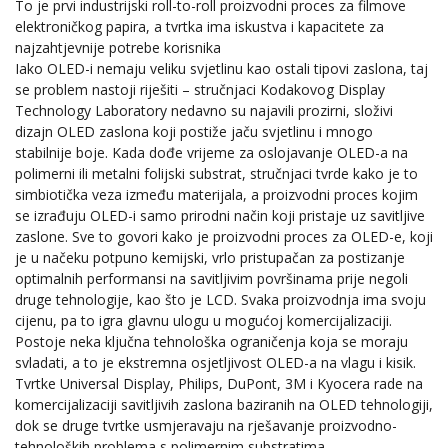
To je prvi industrijski roll-to-roll proizvodni proces za filmove
elektroničkog papira, a tvrtka ima iskustva i kapacitete za
najzahtjevnije potrebe korisnika
Iako OLED-i nemaju veliku svjetlinu kao ostali tipovi zaslona, taj
se problem nastoji riješiti – stručnjaci Kodakovog Display
Technology Laboratory nedavno su najavili prozirni, složivi
dizajn OLED zaslona koji postiže jaču svjetlinu i mnogo
stabilnije boje. Kada dođe vrijeme za oslojavanje OLED-a na
polimerni ili metalni folijski substrat, stručnjaci tvrde kako je to
simbiotička veza između materijala, a proizvodni proces kojim
se izrađuju OLED-i samo prirodni način koji pristaje uz savitljive
zaslone. Sve to govori kako je proizvodni proces za OLED-e, koji
je u načeku potpuno kemijski, vrlo pristupačan za postizanje
optimalnih performansi na savitljivim površinama prije negoli
druge tehnologije, kao što je LCD. Svaka proizvodnja ima svoju
cijenu, pa to igra glavnu ulogu u mogućoj komercijalizaciji.
Postoje neka ključna tehnološka ograničenja koja se moraju
svladati, a to je ekstremna osjetljivost OLED-a na vlagu i kisik.
Tvrtke Universal Display, Philips, DuPont, 3M i Kyocera rade na
komercijalizaciji savitljivih zaslona baziranih na OLED tehnologiji,
dok se druge tvrtke usmjeravaju na rješavanje proizvodno-
tehnoloških problema s polimernim substratima.