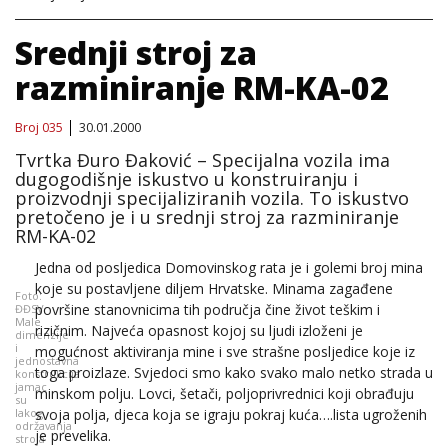
Srednji stroj za
razminiranje RM-KA-02
Broj 035
30.01.2000
Tvrtka Đuro Đaković – Specijalna vozila ima
dugogodišnje iskustvo u konstruiranju i
proizvodnji specijaliziranih vozila. To iskustvo
pretočeno je i u srednji stroj za razminiranje
RM-KA-02
Jedna od posljedica Domovinskog rata je i golemi broj mina
koje su postavljene diljem Hrvatske. Minama zagađene
Foto:
površine stanovnicima tih područja čine život teškim i
ĐĐSV
Male
rizičnim. Najveća opasnost kojoj su ljudi izloženi je
dimenzije
i
mogućnost aktiviranja mine i sve strašne posljedice koje iz
jednostavna
toga proizlaze. Svjedoci smo kako svako malo netko strada u
konstrukcija
jamac
minskom polju. Lovci, šetači, poljoprivrednici koji obrađuju
su
lakog
svoja polja, djeca koja se igraju pokraj kuća….lista ugroženih
održavanja
je prevelika.
stroja