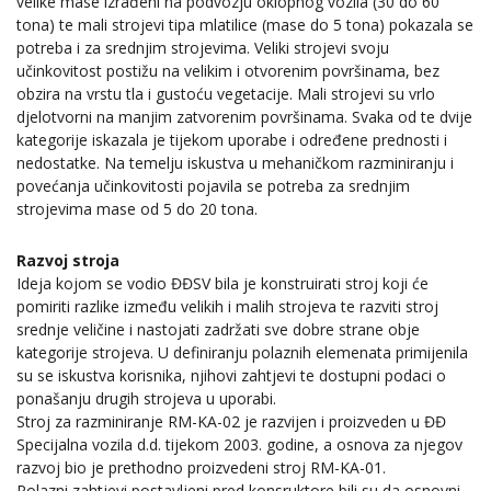
velike mase izrađeni na podvozju oklopnog vozila (30 do 60
tona) te mali strojevi tipa mlatilice (mase do 5 tona) pokazala se
potreba i za srednjim strojevima. Veliki strojevi svoju
učinkovitost postižu na velikim i otvorenim površinama, bez
obzira na vrstu tla i gustoću vegetacije. Mali strojevi su vrlo
djelotvorni na manjim zatvorenim površinama. Svaka od te dvije
kategorije iskazala je tijekom uporabe i određene prednosti i
nedostatke. Na temelju iskustva u mehaničkom razminiranju i
povećanja učinkovitosti pojavila se potreba za srednjim
strojevima mase od 5 do 20 tona.
Razvoj stroja
Ideja kojom se vodio ĐĐSV bila je konstruirati stroj koji će
pomiriti razlike između velikih i malih strojeva te razviti stroj
srednje veličine i nastojati zadržati sve dobre strane obje
kategorije strojeva. U definiranju polaznih elemenata primijenila
su se iskustva korisnika, njihovi zahtjevi te dostupni podaci o
ponašanju drugih strojeva u uporabi.
Stroj za razminiranje RM-KA-02 je razvijen i proizveden u ĐĐ
Specijalna vozila d.d. tijekom 2003. godine, a osnova za njegov
razvoj bio je prethodno proizvedeni stroj RM-KA-01.
Polazni zahtjevi postavljeni pred konsruktore bili su da osnovni