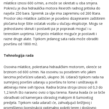
mlatilice iznosi 600 o/min, a može se okretati u oba smjera.
Pokreću je dva hidraulička motora Rexroth radnog pritiska do
najviše 250 bara. Spremik za ulje ima zapreminu od 260 litara.
Prostor oko mlatilice zaštićen je posebno dizajniranim zaštitinim
pločama koje štite ostatak vozila u slučaju eksplozije. Mogu se
jednostavno skinuti i postaviti pa je popravak moguć i u
terenskim uvjetima. Umjesto mlatilice moguće je postaviti i
razne druge alate. Tijekom jedanog sata rada može obraditi
površinu od 1800 m2.
Tehnologija rada
Osovina mlatilice, pokretana hidrauličkim motorom, okreće se
brzinom od 600 o/min. Na osovinu su posebnim vrlo jakim
lancima pričvršćeni udarači, ukupno 36. Udarači tijekom rada na
sumnjivoj površini udaraju u površinu te lome i uništavaju ili
aktiviraju mine svih tipova. Radna brzina stroja iznosi od 0,3 do
1,2 km/h što naravno ovisi o tipu terena. Ravna livada će se brže
obrađivati od kamenjara obraslog makijom ili šumovitog
predjela. Tijekom rada udarači će, zahvaljujući brižljivoj i
promišljenoj konstrukciji optimalno pokriti teren i doslovno