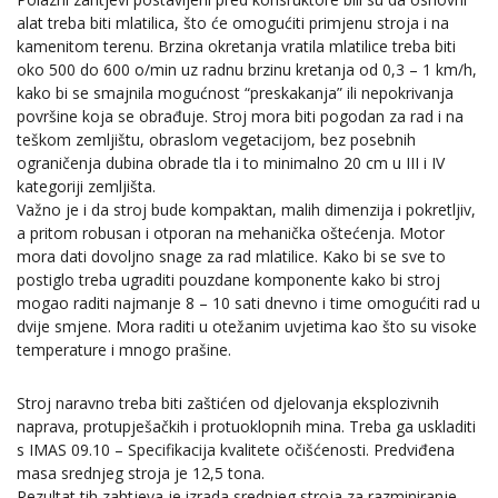
alat treba biti mlatilica, što će omogućiti primjenu stroja i na
kamenitom terenu. Brzina okretanja vratila mlatilice treba biti
oko 500 do 600 o/min uz radnu brzinu kretanja od 0,3 – 1 km/h,
kako bi se smajnila mogućnost “preskakanja” ili nepokrivanja
površine koja se obrađuje. Stroj mora biti pogodan za rad i na
teškom zemljištu, obraslom vegetacijom, bez posebnih
ograničenja dubina obrade tla i to minimalno 20 cm u III i IV
kategoriji zemljišta.
Važno je i da stroj bude kompaktan, malih dimenzija i pokretljiv,
a pritom robusan i otporan na mehanička oštećenja. Motor
mora dati dovoljno snage za rad mlatilice. Kako bi se sve to
postiglo treba ugraditi pouzdane komponente kako bi stroj
mogao raditi najmanje 8 – 10 sati dnevno i time omogućiti rad u
dvije smjene. Mora raditi u otežanim uvjetima kao što su visoke
temperature i mnogo prašine.
Stroj naravno treba biti zaštićen od djelovanja eksplozivnih
naprava, protupješačkih i protuoklopnih mina. Treba ga uskladiti
s IMAS 09.10 – Specifikacija kvalitete očišćenosti. Predviđena
masa srednjeg stroja je 12,5 tona.
Rezultat tih zahtjeva je izrada srednjeg stroja za razminiranje