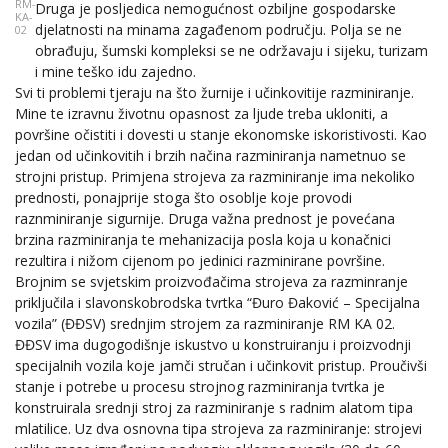
RM-
Druga je posljedica nemogućnost ozbiljne gospodarske
KA-
djelatnosti na minama zagađenom području. Polja se ne
02
obrađuju, šumski kompleksi se ne održavaju i sijeku, turizam
i mine teško idu zajedno.
Svi ti problemi tjeraju na što žurnije i učinkovitije razminiranje.
Mine te izravnu životnu opasnost za ljude treba ukloniti, a
površine očistiti i dovesti u stanje ekonomske iskoristivosti. Kao
jedan od učinkovitih i brzih načina razminiranja nametnuo se
strojni pristup. Primjena strojeva za razminiranje ima nekoliko
prednosti, ponajprije stoga što osoblje koje provodi
raznminiranje sigurnije. Druga važna prednost je povećana
brzina razminiranja te mehanizacija posla koja u konačnici
rezultira i nižom cijenom po jedinici razminirane površine.
Brojnim se svjetskim proizvođačima strojeva za razminranje
priključila i slavonskobrodska tvrtka “Đuro Đaković – Specijalna
vozila” (ĐĐSV) srednjim strojem za razminiranje RM KA 02.
ĐĐSV ima dugogodišnje iskustvo u konstruiranju i proizvodnji
specijalnih vozila koje jamči stručan i učinkovit pristup. Proučivši
stanje i potrebe u procesu strojnog razminiranja tvrtka je
konstruirala srednji stroj za razminiranje s radnim alatom tipa
mlatilice. Uz dva osnovna tipa strojeva za razminiranje: strojevi