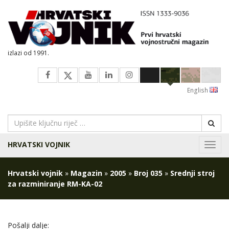
izlazi od 1991.
English
HRVATSKI VOJNIK
Navig
Hrvatski vojnik
»
Magazin
»
2005
»
Broj 035
»
Srednji stroj
za razminiranje RM-KA-02
Pošalji dalje: