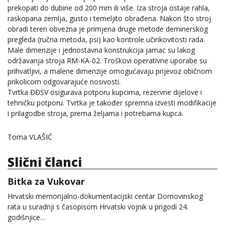
prekopati do dubine od 200 mm ili više. Iza stroja ostaje rahla,
raskopana zemlja, gusto i temeljito obrađena. Nakon što stroj
obradi teren obvezna je primjena druge metode deminerskog
pregleda (ručna metoda, psi) kao kontrole učinkovitosti rada.
Male dimenzije i jednostavna konstrukcija jamac su lakog
održavanja stroja RM-KA-02. Troškovi operativne uporabe su
prihvatljivi, a malene dimenzije omogućavaju prijevoz običnom
prikolicom odgovarajuće nosivosti.
Tvrtka ĐĐSV osigurava potporu kupcima, rezervne dijelove i
tehničku potporu. Tvrtka je također spremna izvesti modifikacije
i prilagodbe stroja, prema željama i potrebama kupca.
Toma VLAŠIĆ
Slični članci
Bitka za Vukovar
Hrvatski memorijalno-dokumentacijski centar Domovinskog
rata u suradnji s časopisom Hrvatski vojnik u prigodi 24.
godišnjice…