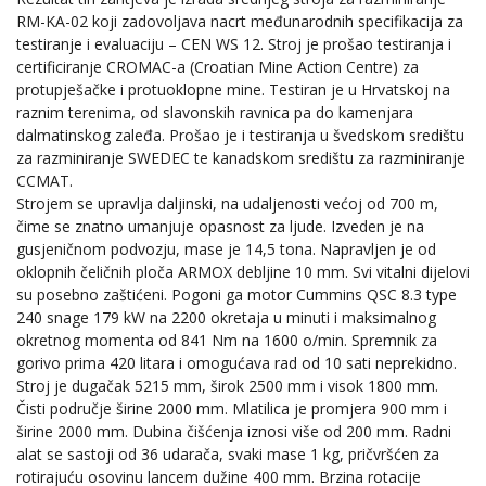
RM-KA-02 koji zadovoljava nacrt međunarodnih specifikacija za
testiranje i evaluaciju – CEN WS 12. Stroj je prošao testiranja i
certificiranje CROMAC-a (Croatian Mine Action Centre) za
protupješačke i protuoklopne mine. Testiran je u Hrvatskoj na
raznim terenima, od slavonskih ravnica pa do kamenjara
dalmatinskog zaleđa. Prošao je i testiranja u švedskom središtu
za razminiranje SWEDEC te kanadskom središtu za razminiranje
CCMAT.
Strojem se upravlja daljinski, na udaljenosti većoj od 700 m,
čime se znatno umanjuje opasnost za ljude. Izveden je na
gusjeničnom podvozju, mase je 14,5 tona. Napravljen je od
oklopnih čeličnih ploča ARMOX debljine 10 mm. Svi vitalni dijelovi
su posebno zaštićeni. Pogoni ga motor Cummins QSC 8.3 type
240 snage 179 kW na 2200 okretaja u minuti i maksimalnog
okretnog momenta od 841 Nm na 1600 o/min. Spremnik za
gorivo prima 420 litara i omogućava rad od 10 sati neprekidno.
Stroj je dugačak 5215 mm, širok 2500 mm i visok 1800 mm.
Čisti područje širine 2000 mm. Mlatilica je promjera 900 mm i
širine 2000 mm. Dubina čišćenja iznosi više od 200 mm. Radni
alat se sastoji od 36 udarača, svaki mase 1 kg, pričvršćen za
rotirajuću osovinu lancem dužine 400 mm. Brzina rotacije