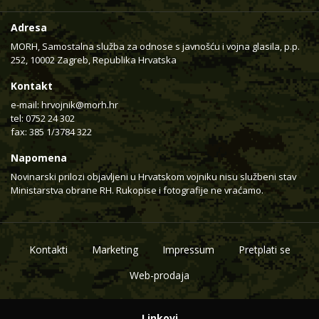
Adresa
MORH, Samostalna služba za odnose s javnošću i vojna glasila, p.p.
252, 10002 Zagreb, Republika Hrvatska
Kontakt
e-mail:
hrvojnik@morh.hr
tel: 0752 24 302
fax: 385 1/3784 322
Napomena
Novinarski prilozi objavljeni u Hrvatskom vojniku nisu službeni stav
Ministarstva obrane RH. Rukopise i fotografije ne vraćamo.
Kontakti
Marketing
Impressum
Pretplati se
Web-prodaja
Linkovi