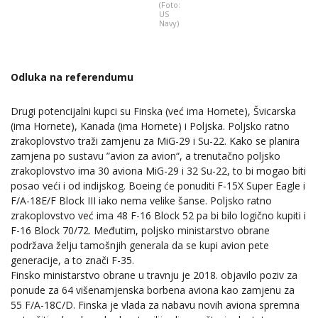
(Foto:
US
Navy)
Odluka na referendumu
Drugi potencijalni kupci su Finska (već ima Hornete), Švicarska
(ima Hornete), Kanada (ima Hornete) i Poljska. Poljsko ratno
zrakoplovstvo traži zamjenu za MiG-29 i Su-22. Kako se planira
zamjena po sustavu ”avion za avion“, a trenutačno poljsko
zrakoplovstvo ima 30 aviona MiG-29 i 32 Su-22, to bi mogao biti
posao veći i od indijskog. Boeing će ponuditi F-15X Super Eagle i
F/A-18E/F Block III iako nema velike šanse. Poljsko ratno
zrakoplovstvo već ima 48 F-16 Block 52 pa bi bilo logično kupiti i
F-16 Block 70/72. Međutim, poljsko ministarstvo obrane
podržava želju tamošnjih generala da se kupi avion pete
generacije, a to znači F-35.
Finsko ministarstvo obrane u travnju je 2018. objavilo poziv za
ponude za 64 višenamjenska borbena aviona kao zamjenu za
55 F/A-18C/D. Finska je vlada za nabavu novih aviona spremna