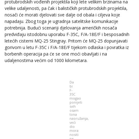
protubrodskih vođenih projektila koji lete velikim brzinama na
velike udaljenosti, pa čak i balističkih protubrodskih projektila,
nosači će morati djelovati sve dalje od obala i ciljeva koje
napadaju. Zbog toga je ugradnja satelitske komunikacije
potrebnija. Budući scenariji djelovanja američkih nosača
predviđaju istodobnu uporabu F-35C, F/A-18E/F i besposadnih
letećih cisterni MQ-25 Stingray. Pritom će MQ-25 dopunjavati
gorivom u letu F-35C i F/A-18E/F tijekom odlaska i povratka iz
borbenih operacija pa će se one moći obavljati i na
udaljenostima većim od 1000 kilometara.
Da
bi
F-
35C
mogao
ponijeti
svih
osam
tona
naoružanja,
veći
dio
mora
nositi
na