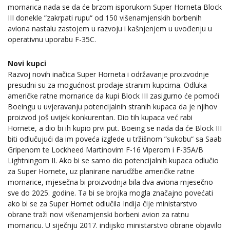
mornarica nada se da će brzom isporukom Super Horneta Block
III donekle ”zakrpati rupu“ od 150 višenamjenskih borbenih
aviona nastalu zastojem u razvoju i kašnjenjem u uvođenju u
operativnu uporabu F-35C.
Novi kupci
Razvoj novih inačica Super Horneta i održavanje proizvodnje
presudni su za mogućnost prodaje stranim kupcima. Odluka
američke ratne mornarice da kupi Block III zasigurno će pomoći
Boeingu u uvjeravanju potencijalnih stranih kupaca da je njihov
proizvod još uvijek konkurentan. Dio tih kupaca već rabi
Hornete, a dio bi ih kupio prvi put. Boeing se nada da će Block III
biti odlučujući da im poveća izglede u tržišnom ”sukobu“ sa Saab
Gripenom te Lockheed Martinovim F-16 Viperom i F-35A/B
Lightningom II. Ako bi se samo dio potencijalnih kupaca odlučio
za Super Hornete, uz planirane narudžbe američke ratne
mornarice, mjesečna bi proizvodnja bila dva aviona mjesečno
sve do 2025. godine. Ta bi se brojka mogla značajno povećati
ako bi se za Super Hornet odlučila Indija čije ministarstvo
obrane traži novi višenamjenski borbeni avion za ratnu
mornaricu. U siječnju 2017. indijsko ministarstvo obrane objavilo