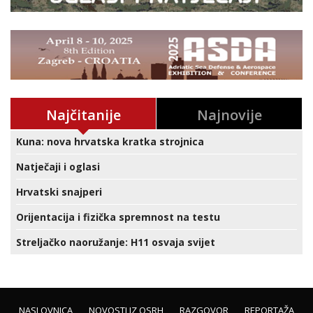
Najčitanije
Najnovije
Kuna: nova hrvatska kratka strojnica
Natječaji i oglasi
Hrvatski snajperi
Orijentacija i fizička spremnost na testu
Streljačko naoružanje: H11 osvaja svijet
NASLOVNICA
NOVOSTI IZ OSRH
RAZGOVOR
REPORTAŽA