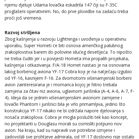
njemu djeluje Udarna lovačka eskadrila 147 čiji su F-35C
proglašeni operativnim. No, do prve plovidbe na zadaću treba
proći još vremena.
Razvoj stršljena
Zbog kašnjenja u razvoju Lightninga i uvođenja u operativnu
uporabu, Super Horneti će biti osnova američkog palubnog
zrakoplovstva barem do polovine idućeg desetljeća. To nipošto
ne treba čuditi jer i u povijesti Horneta ima propalih projekata,
kašnjenja i otkazivanja. F/A-18 Hornet nastao je na osnovama
lakog borbenog aviona YF-17 Cobra koji je na natječaju izgubio
od YF-16, kasnijem F-16. Za dvomotorni višenamjenski borbeni
avion zainteresirana je i mornarica kojoj je hitno trebala
zamjena za čitav niz aviona, uglavnom jurišnika (A-4, A-6, A-7, F-
4). Ideja da se jednim višenamjenskim avionom zamijene i
lovački Phantom i jurišnici bila je vrlo primamljiva, jedino što
konstrukcija YF-17 nikako ne bi izdržala napore djelovanja s
nosača zrakoplova. Cobra je mogla poslužiti tek kao koncept,
no projektanti u Douglasu morali su osmisliti potpuno nov
avion. Na kraju, kad su napravili sve potrebne izmjene i
zadovoljili sve prohtjeve admirala, od YF-17 doslovno nije ostalo