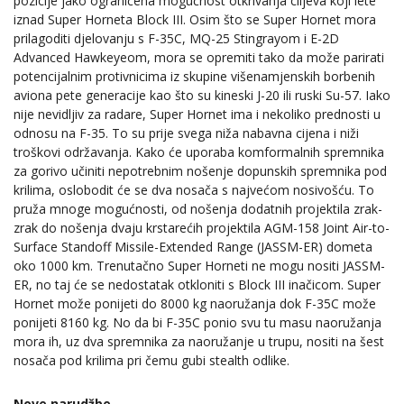
pozicije jako ograničena mogućnost otkrivanja ciljeva koji lete
iznad Super Horneta Block III. Osim što se Super Hornet mora
prilagoditi djelovanju s F-35C, MQ-25 Stingrayom i E-2D
Advanced Hawkeyeom, mora se opremiti tako da može parirati
potencijalnim protivnicima iz skupine višenamjenskih borbenih
aviona pete generacije kao što su kineski J-20 ili ruski Su-57. Iako
nije nevidljiv za radare, Super Hornet ima i nekoliko prednosti u
odnosu na F-35. To su prije svega niža nabavna cijena i niži
troškovi održavanja. Kako će uporaba komformalnih spremnika
za gorivo učiniti nepotrebnim nošenje dopunskih spremnika pod
krilima, oslobodit će se dva nosača s najvećom nosivošću. To
pruža mnoge mogućnosti, od nošenja dodatnih projektila zrak-
zrak do nošenja dvaju krstarećih projektila AGM-158 Joint Air-to-
Surface Standoff Missile-Extended Range (JASSM-ER) dometa
oko 1000 km. Trenutačno Super Horneti ne mogu nositi JASSM-
ER, no taj će se nedostatak otkloniti s Block III inačicom. Super
Hornet može ponijeti do 8000 kg naoružanja dok F-35C može
ponijeti 8160 kg. No da bi F-35C ponio svu tu masu naoružanja
mora ih, uz dva spremnika za naoružanje u trupu, nositi na šest
nosača pod krilima pri čemu gubi stealth odlike.
Nove narudžbe