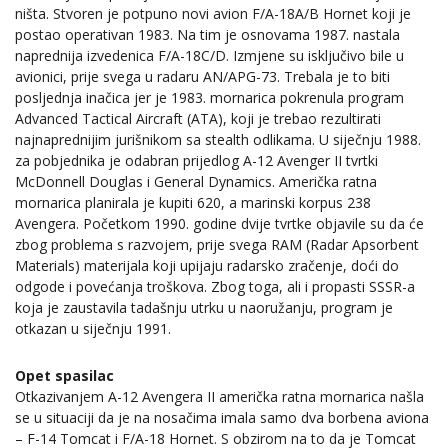
ništa. Stvoren je potpuno novi avion F/A-18A/B Hornet koji je
postao operativan 1983. Na tim je osnovama 1987. nastala
naprednija izvedenica F/A-18C/D. Izmjene su isključivo bile u
avionici, prije svega u radaru AN/APG-73. Trebala je to biti
posljednja inačica jer je 1983. mornarica pokrenula program
Advanced Tactical Aircraft (ATA), koji je trebao rezultirati
najnaprednijim jurišnikom sa stealth odlikama. U siječnju 1988.
za pobjednika je odabran prijedlog A-12 Avenger II tvrtki
McDonnell Douglas i General Dynamics. Američka ratna
mornarica planirala je kupiti 620, a marinski korpus 238
Avengera. Početkom 1990. godine dvije tvrtke objavile su da će
zbog problema s razvojem, prije svega RAM (Radar Apsorbent
Materials) materijala koji upijaju radarsko zračenje, doći do
odgode i povećanja troškova. Zbog toga, ali i propasti SSSR-a
koja je zaustavila tadašnju utrku u naoružanju, program je
otkazan u siječnju 1991.
Opet spasilac
Otkazivanjem A-12 Avengera II američka ratna mornarica našla
se u situaciji da je na nosačima imala samo dva borbena aviona
– F-14 Tomcat i F/A-18 Hornet. S obzirom na to da je Tomcat