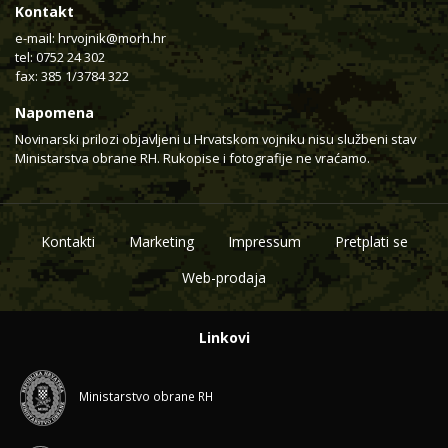
Kontakt
e-mail:
hrvojnik@morh.hr
tel: 0752 24 302
fax: 385 1/3784 322
Napomena
Novinarski prilozi objavljeni u Hrvatskom vojniku nisu službeni stav
Ministarstva obrane RH. Rukopise i fotografije ne vraćamo.
Kontakti
Marketing
Impressum
Pretplati se
Web-prodaja
Linkovi
Ministarstvo obrane RH