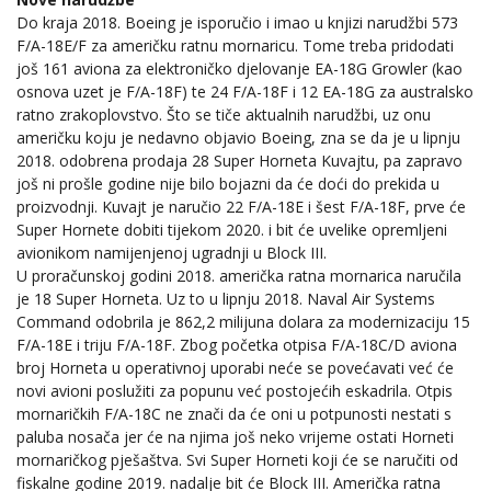
Do kraja 2018. Boeing je isporučio i imao u knjizi narudžbi 573
F/A-18E/F za američku ratnu mornaricu. Tome treba pridodati
još 161 aviona za elektroničko djelovanje EA-18G Growler (kao
osnova uzet je F/A-18F) te 24 F/A-18F i 12 EA-18G za australsko
ratno zrakoplovstvo. Što se tiče aktualnih narudžbi, uz onu
američku koju je nedavno objavio Boeing, zna se da je u lipnju
2018. odobrena prodaja 28 Super Horneta Kuvajtu, pa zapravo
još ni prošle godine nije bilo bojazni da će doći do prekida u
proizvodnji. Kuvajt je naručio 22 F/A-18E i šest F/A-18F, prve će
Super Hornete dobiti tijekom 2020. i bit će uvelike opremljeni
avionikom namijenjenoj ugradnji u Block III.
U proračunskoj godini 2018. američka ratna mornarica naručila
je 18 Super Horneta. Uz to u lipnju 2018. Naval Air Systems
Command odobrila je 862,2 milijuna dolara za modernizaciju 15
F/A-18E i triju F/A-18F. Zbog početka otpisa F/A-18C/D aviona
broj Horneta u operativnoj uporabi neće se povećavati već će
novi avioni poslužiti za popunu već postojećih eskadrila. Otpis
mornaričkih F/A-18C ne znači da će oni u potpunosti nestati s
paluba nosača jer će na njima još neko vrijeme ostati Horneti
mornaričkog pješaštva. Svi Super Horneti koji će se naručiti od
fiskalne godine 2019. nadalje bit će Block III. Američka ratna