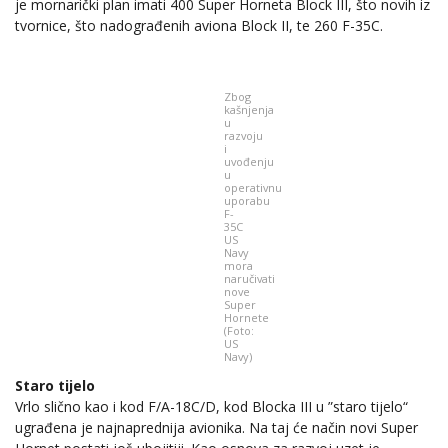
je mornarički plan imati 400 Super Horneta Block III, što novih iz
tvornice, što nadograđenih aviona Block II, te 260 F-35C.
Zbog
kašnjenja
u
razvoju
i
uvođenju
u
operativnu
uporabu
F-
35C
US
Navy
mora
naručivati
nove
Super
Hornete
(Foto:
US
Navy)
Staro tijelo
Vrlo slično kao i kod F/A-18C/D, kod Blocka III u ”staro tijelo“
ugrađena je najnaprednija avionika. Na taj će način novi Super