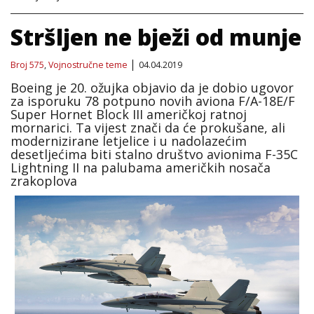
Stršljen ne bježi od munje
Broj 575
,
Vojnostručne teme
04.04.2019
Boeing je 20. ožujka objavio da je dobio ugovor
za isporuku 78 potpuno novih aviona F/A-18E/F
Super Hornet Block III američkoj ratnoj
mornarici. Ta vijest znači da će prokušane, ali
modernizirane letjelice i u nadolazećim
desetljećima biti stalno društvo avionima F-35C
Lightning II na palubama američkih nosača
zrakoplova