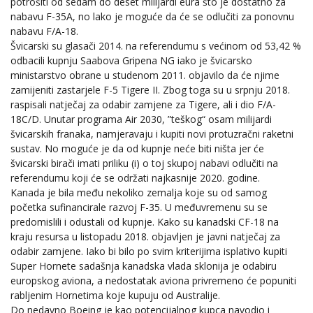
potrošiti od sedam do deset milijardi eura što je dostatno za
nabavu F-35A, no lako je moguće da će se odlučiti za ponovnu
nabavu F/A-18.
Švicarski su glasači 2014. na referendumu s većinom od 53,42 %
odbacili kupnju Saabova Gripena NG iako je švicarsko
ministarstvo obrane u studenom 2011. objavilo da će njime
zamijeniti zastarjele F-5 Tigere II. Zbog toga su u srpnju 2018.
raspisali natječaj za odabir zamjene za Tigere, ali i dio F/A-
18C/D. Unutar programa Air 2030, ”teškog“ osam milijardi
švicarskih franaka, namjeravaju i kupiti novi protuzračni raketni
sustav. No moguće je da od kupnje neće biti ništa jer će
švicarski birači imati priliku (i) o toj skupoj nabavi odlučiti na
referendumu koji će se održati najkasnije 2020. godine.
Kanada je bila među nekoliko zemalja koje su od samog
početka sufinancirale razvoj F-35. U međuvremenu su se
predomislili i odustali od kupnje. Kako su kanadski CF-18 na
kraju resursa u listopadu 2018. objavljen je javni natječaj za
odabir zamjene. Iako bi bilo po svim kriterijima isplativo kupiti
Super Hornete sadašnja kanadska vlada sklonija je odabiru
europskog aviona, a nedostatak aviona privremeno će popuniti
rabljenim Hornetima koje kupuju od Australije.
Do nedavno Boeing je kao potencijalnog kupca navodio i