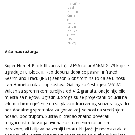
nosačima
pod
krilima
čime
gubi
svoje
stealth
odlike
(Foto:
US
Navy)
Više naoružanja
Super Hornet Block III zadržat će AESA radar AN/APG-79 koji se
ugrađuje i u Block II. Kao dopunu dobit će pasivni Infrared
Search and Track (IRST) senzor. S obzirom na to da se u nosu
svih Horneta nalazi top sustava Gatling sa šest cijevi M61A2
Vulcan sa spremnikom streljiva od 412 granata, ondje nije bilo
mjesta za njegovu ugradnju. Stoga su se projektanti odlučili na
vrlo neobično rješenje da se glava infracrvenog senzora ugradi u
nos dodatnog spremnika za gorivo koji se nosi na središnjem
nosaču pod trupom. Sustav bi trebao znatno povećati
mogućnost otkrivanja aviona sa smanjenim radarskim
odrazom, ali i ciljeva na zemlji i moru. Najveći je nedostatak te