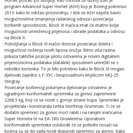
Hornet postati još ubojitiji. Kao osnova za razvoj uzet je
program Advanced Super Hornet (ASH) koji je Boeing pokrenuo
2013. kako bi održao proizvodnju. I dok se ASH najviše bavio
mogućnostima smanjenja radarskog odraza i povećanja
borbenih sposobnosti, Block III inačica imat će znatno bolje
mogućnosti umreženog prijenosa i obrade podataka u odnosu
na Block II.
Poboljšanja u Block III inačici donose povećanje doleta i
mogućnost nošenja novih tipova oružja. Bitno viša razina
prikaza taktičke pozicije pilotu ostvarena je novim digitalnim
prijenosnicima podataka (datalink) sposobnim umrežiti se s
nekoliko korisnika. To je bilo potrebno kako bi Block III mogao
djelovati zajedno s F-35C i besposadnom letjelicom MQ-25
Stingray.
Povećanje borbenog polumjera djelovanja ostvareno je
ugradnjom konformalnih spremnika za gorivo zapremnine
2268,5 kg, koji će se nositi s gornje strane trupa. Spremnike je
projektirala i konstruirala tvrtka Northrop Grumman. Ti će se
dodatni spremnici za gorivo moći rabiti i na ranijim inačicama
Super Horneta te na EA-18G Growlerima. Uporabom
konformalnih spremnika oslobodit će se potkrilni nosači na
kojima su se do sada nosili dopunski spremnici za gorivo. Kako