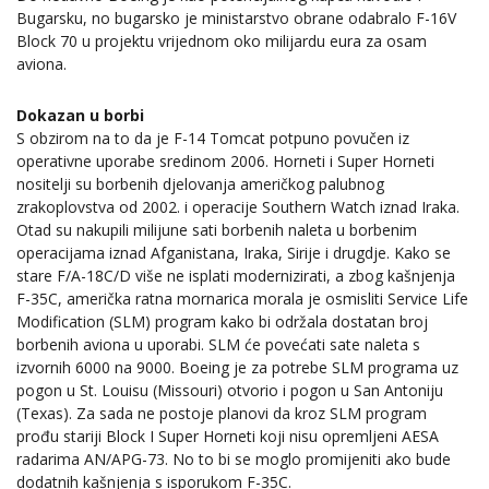
Bugarsku, no bugarsko je ministarstvo obrane odabralo F-16V
Block 70 u projektu vrijednom oko milijardu eura za osam
aviona.
Dokazan u borbi
S obzirom na to da je F-14 Tomcat potpuno povučen iz
operativne uporabe sredinom 2006. Horneti i Super Horneti
nositelji su borbenih djelovanja američkog palubnog
zrakoplovstva od 2002. i operacije Southern Watch iznad Iraka.
Otad su nakupili milijune sati borbenih naleta u borbenim
operacijama iznad Afganistana, Iraka, Sirije i drugdje. Kako se
stare F/A-18C/D više ne isplati modernizirati, a zbog kašnjenja
F-35C, američka ratna mornarica morala je osmisliti Service Life
Modification (SLM) program kako bi održala dostatan broj
borbenih aviona u uporabi. SLM će povećati sate naleta s
izvornih 6000 na 9000. Boeing je za potrebe SLM programa uz
pogon u St. Louisu (Missouri) otvorio i pogon u San Antoniju
(Texas). Za sada ne postoje planovi da kroz SLM program
prođu stariji Block I Super Horneti koji nisu opremljeni AESA
radarima AN/APG-73. No to bi se moglo promijeniti ako bude
dodatnih kašnjenja s isporukom F-35C.