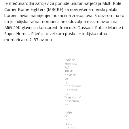
je međunarodni zahtjev za ponude unutar natječaja Multi-Role
Carrier Borne Fighters (MRCBF) za novi višenamjenski palubni
borbeni avion namijenjen nosačima zrakoplova. S obzirom na to
da je indijska ratna mornarica nezadovoljna ruskim avionima
MiG-29K glavni su konkurenti francuski Dassault Rafale Marine i
Super Hornet. Riječ je o velikom poslu jer indijska ratna
mornarica traži 57 aviona.
Inačice
Horneta
F/A-
18C/D
povlače
se
iz
operativne
uporabe
na
”klasičnim“
nosačima,
no
i
dalje
će
ih
rabiti
marinci