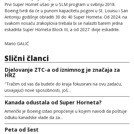
Prvi Super Hornet ušao je u SLM program u svibnju 2018.
Boeing tvrdi da će u punom kapacitetu pogoni u St. Louisu i San
Antoniju godišnje obraditi 30 do 40 Super Horneta. Od 2024. na
svakom nosaču zrakoplova trebala bi se nalaziti barem jedna
eskadrila Super Horneta Block III, a od 2027. dvije eskadrile.
Mario GALIĆ
Slični članci
Djelovanje ZTC-a od iznimnog je značaja za
HRZ
"Tražim od vas da budete do kraja fokusirani na ovu zadaću,
usvajajući nove sposobnosti, još…
Kanada odustala od Super Horneta?
Američki je Boeing izdao priopćenje u kojem navodi da poštuje
odluku kanadske vlade da za…
Peta od šest