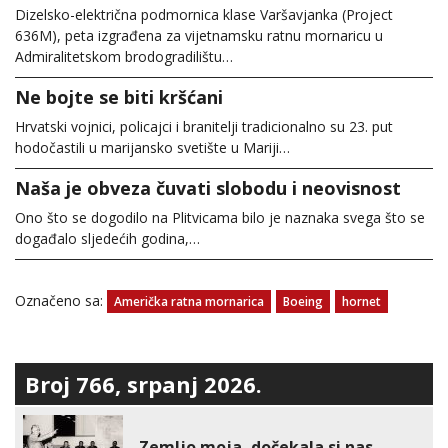
Dizelsko-električna podmornica klase Varšavjanka (Project
636M), peta izgrađena za vijetnamsku ratnu mornaricu u
Admiralitetskom brodogradilištu…
Ne bojte se biti kršćani
Hrvatski vojnici, policajci i branitelji tradicionalno su 23. put
hodočastili u marijansko svetište u Mariji…
Naša je obveza čuvati slobodu i neovisnost
Ono što se dogodilo na Plitvicama bilo je naznaka svega što se
događalo sljedećih godina,…
Označeno sa:
Američka ratna mornarica
Boeing
hornet
Broj 766, srpanj 2026.
Zemljo moja, dočekala si nas