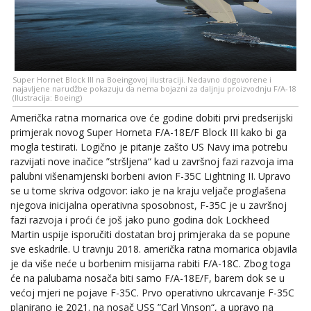
Super Hornet Block III na Boeingovoj ilustraciji. Nedavno dogovorene i
najavljene narudžbe pokazuju da nema bojazni za daljnju proizvodnju F/A-18
(Ilustracija: Boeing)
Američka ratna mornarica ove će godine dobiti prvi predserijski
primjerak novog Super Horneta F/A-18E/F Block III kako bi ga
mogla testirati. Logično je pitanje zašto US Navy ima potrebu
razvijati nove inačice ”stršljena“ kad u završnoj fazi razvoja ima
palubni višenamjenski borbeni avion F-35C Lightning II. Upravo
se u tome skriva odgovor: iako je na kraju veljače proglašena
njegova inicijalna operativna sposobnost, F-35C je u završnoj
fazi razvoja i proći će još jako puno godina dok Lockheed
Martin uspije isporučiti dostatan broj primjeraka da se popune
sve eskadrile. U travnju 2018. američka ratna mornarica objavila
je da više neće u borbenim misijama rabiti F/A-18C. Zbog toga
će na palubama nosača biti samo F/A-18E/F, barem dok se u
većoj mjeri ne pojave F-35C. Prvo operativno ukrcavanje F-35C
planirano je 2021. na nosač USS ”Carl Vinson“, a upravo na