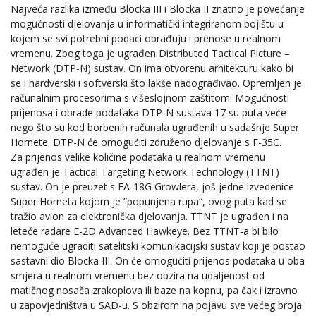
Najveća razlika između Blocka III i Blocka II znatno je povećanje
mogućnosti djelovanja u informatički integriranom bojištu u
kojem se svi potrebni podaci obrađuju i prenose u realnom
vremenu. Zbog toga je ugrađen Distributed Tactical Picture –
Network (DTP-N) sustav. On ima otvorenu arhitekturu kako bi
se i hardverski i softverski što lakše nadograđivao. Opremljen je
računalnim procesorima s višeslojnom zaštitom. Mogućnosti
prijenosa i obrade podataka DTP-N sustava 17 su puta veće
nego što su kod borbenih računala ugrađenih u sadašnje Super
Hornete. DTP-N će omogućiti združeno djelovanje s F-35C.
Za prijenos velike količine podataka u realnom vremenu
ugrađen je Tactical Targeting Network Technology (TTNT)
sustav. On je preuzet s EA-18G Growlera, još jedne izvedenice
Super Horneta kojom je ”popunjena rupa“, ovog puta kad se
tražio avion za elektronička djelovanja. TTNT je ugrađen i na
leteće radare E-2D Advanced Hawkeye. Bez TTNT-a bi bilo
nemoguće ugraditi satelitski komunikacijski sustav koji je postao
sastavni dio Blocka III. On će omogućiti prijenos podataka u oba
smjera u realnom vremenu bez obzira na udaljenost od
matičnog nosača zrakoplova ili baze na kopnu, pa čak i izravno
u zapovjedništva u SAD-u. S obzirom na pojavu sve većeg broja