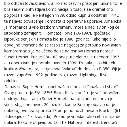
bio odličan lovački avion, a Hornet sasvim pristojan jurišnik to je
bila sasvim prihvatljiva kombinacija. Situacija se dramatično
pogoršala kad je Pentagon 1989. odbio kupnju dodatnih F-14D
te najavio povlačenje Tomcata iz operativne uporabe. Američka
je mornarica u vrlo kratkom vremenu morala naći avion koji će
istodobno zamijeniti i Tomcate i prve F/A-18A/B (početak
isporuke serijskih Horneta bio je 1980. godine). Kako nije bilo
dovoljno vremena da se raspiše natječaj za potpuno novi avion,
kompromisno je odlučeno da se na osnovi Horneta napravi
Super Hornet. Prvi je F/A-18E prvi put poletio u studenom 1995.,
a u operativnu je uporabu uveden 1999. Trebala je to biti tek
kratkoročna mjera, svojevrsna ”zakrpa“ do dolaska F-35C, čiji je
razvoj započeo 1992. godine. No, razvoj Lightninga II se
oduljio…
Danas se Super Hornet opet našao u poziciji ”spašavati stvar“.
Ovog puta to je F/A-18E/F Block III. Nakon što je već potvrđena
nadogradnja starijih Super Horneta na taj standard, nova je
vijest stigla nedavno, 20. ožujka, kad je Boeing objavio da je
dobio ugovor za isporuku 78 potpuno novih aviona Block III (61
jednosjeda i 17 dvosjeda). Posao je vrijedan oko četiri milijarde
dolara. Kako je objavio portal The National Interest, trenutačni