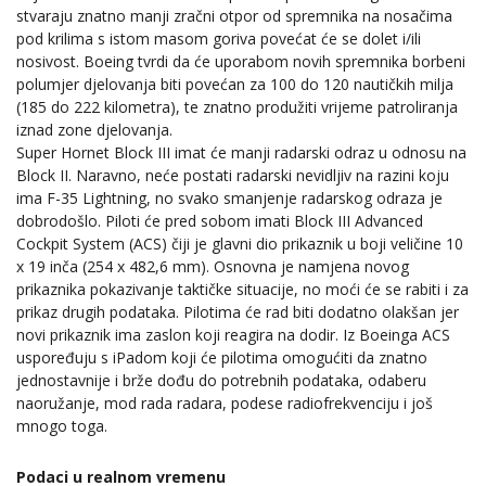
stvaraju znatno manji zračni otpor od spremnika na nosačima
pod krilima s istom masom goriva povećat će se dolet i/ili
nosivost. Boeing tvrdi da će uporabom novih spremnika borbeni
polumjer djelovanja biti povećan za 100 do 120 nautičkih milja
(185 do 222 kilometra), te znatno produžiti vrijeme patroliranja
iznad zone djelovanja.
Super Hornet Block III imat će manji radarski odraz u odnosu na
Block II. Naravno, neće postati radarski nevidljiv na razini koju
ima F-35 Lightning, no svako smanjenje radarskog odraza je
dobrodošlo. Piloti će pred sobom imati Block III Advanced
Cockpit System (ACS) čiji je glavni dio prikaznik u boji veličine 10
x 19 inča (254 x 482,6 mm). Osnovna je namjena novog
prikaznika pokazivanje taktičke situacije, no moći će se rabiti i za
prikaz drugih podataka. Pilotima će rad biti dodatno olakšan jer
novi prikaznik ima zaslon koji reagira na dodir. Iz Boeinga ACS
uspoređuju s iPadom koji će pilotima omogućiti da znatno
jednostavnije i brže dođu do potrebnih podataka, odaberu
naoružanje, mod rada radara, podese radiofrekvenciju i još
mnogo toga.
Podaci u realnom vremenu