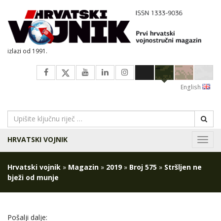
izlazi od 1991.
English
HRVATSKI VOJNIK
Navig
Hrvatski vojnik
»
Magazin
»
2019
»
Broj 575
»
Stršljen ne
bježi od munje
Pošalji dalje: