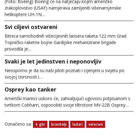
(Foto: Boeing) Boeing će na natječaju kojim američko
zrakoplovstvo (USAF) namjerava zamijeniti višenamjenske
helikoptere UH-1N…
Svi ciljevi ostvareni
Bitnica samohodnih višecijevnih lansera raketa 122 mm Grad
Topničko-raketne bojne Gardijske mehanizirane brigade
provodila je…
Svaki je let jedinstven i neponovljiv
Neosporno je da su naši piloti poznati i cijenjeni u svijetu po
svojoj izvrsnosti i…
Osprey kao tanker
Američki marinci uskoro će, zahvaljujući ugovoru potpisanom s
tvrtkom Cobham, osposobiti svoje tiltrotore MV-22B Osprey…
Označeno sa:
4. gbr
branitelji
lađari
veterani