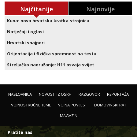
Najčitanije
Najnovije
Kuna: nova hrvatska kratka strojnica
Natječaji i oglasi
Hrvatski snajperi
Orijentacija i fizička spremnost na testu
Streljačko naoružanje: H11 osvaja svijet
NASLOVNICA
NOVOSTI IZ OSRH
RAZGOVOR
REPORTAŽA
VOJNOSTRUČNE TEME
VOJNA POVIJEST
DOMOVINSKI RAT
MAGAZIN
Pratite nas