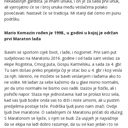
nekadašnjih gardista. Ja imam unuka, i on je za sada prvi unuk,
ali vjerojatno će se i broj unuka među veslačima polako
povećavati. Nastavit će se tradicija. Mi stariji dat ćemo im punu
podršku.
Mario Komazin rođen je 1998., u godini u kojoj je održan
prvi Maraton lađa
Bavim se sportom cijeli život, i lađe, i nogomet. Prvi sam put
sudjelovao na Maratonu 2016. godine i od tada sam veslao za
ekipe Rogotina, Crnog puta, Gospu Karmelsku, a sada za 4. gbr.
Tu sam došao preko prijatelja čiji je otac bio u 4. gbr i koji vesla
za njih. Iskreno, ne možete se baviti veslanjem i lađama ako to
ne volite. Mi lađari za sebe kažemo da u glavi nismo normalni,
jer da smo normalni ne bismo ovo radili. Izazov je fizički, ali i
psihički napor. Staza nije jednostavna: kad se prolazi kroz sela,
kad vas ljudi bodre onda vas to drži i niste umorni, ali u pustim
predjelima postaje teže. Podrška ljudi puno nam znači. Ovdje
ljudi žive maratone. O sadašnjem će Maratonu pričati do idućeg.
S Maratonom se liježe, s njim se budi. Za uspjeh je najvažnije
da se ekipa na lađi dobro razumije, da su svi kao jedan i to se