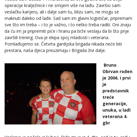
operacije kralježnice i ne smijem više na lađu. Završio sam
veslačku karijeru, ali i dalje sam tu, blizu sam, ne mogu se
maknuti daleko od lađe. Sad sam im glavni logističar, pripremam
sve što im treba – i to je važno, i to netko treba raditi. Oni znaju
da ću im ja pripremiti piće i hranu pa brže veslaju da bi što prije
završili trening. Ova je ekipa spoj mladosti i veterana.
Pomlađujemo se. Četvrta gardijska brigada nikada neće biti
prestara, naša djeca preuzimaju i Brigada živi dalje.
Bruno
Obrvan rođen
je 2006. i prvi
je
predstavnik
treće
generacije,
unuka, u lađi
veterana 4.
gbr