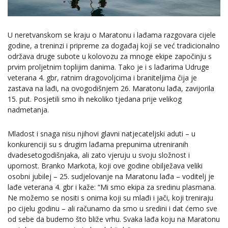
U neretvanskom se kraju o Maratonu i lađama razgovara cijele
godine, a treninzi i pripreme za događaj koji se već tradicionalno
održava druge subote u kolovozu za mnoge ekipe započinju s
prvim proljetnim toplijim danima. Tako je i s lađarima Udruge
veterana 4. gbr, ratnim dragovoljcima i braniteljima čija je
zastava na lađi, na ovogodišnjem 26. Maratonu lađa, zavijorila
15. put. Posjetili smo ih nekoliko tjedana prije velikog
nadmetanja.
Mladost i snaga nisu njihovi glavni natjecateljski aduti – u
konkurenciji su s drugim lađama prepunima utreniranih
dvadesetogodišnjaka, ali zato vjeruju u svoju složnost i
upornost. Branko Markota, koji ove godine obilježava veliki
osobni jubilej – 25. sudjelovanje na Maratonu lađa – voditelj je
lađe veterana 4. gbr i kaže: “Mi smo ekipa za sredinu plasmana.
Ne možemo se nositi s onima koji su mlađi i jači, koji treniraju
po cijelu godinu – ali računamo da smo u sredini i dat ćemo sve
od sebe da budemo što bliže vrhu. Svaka lađa koju na Maratonu