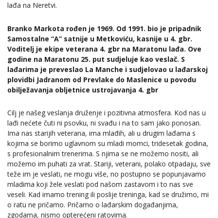
lađa na Neretvi.
Branko Markota rođen je 1969. Od 1991. bio je pripadnik
Samostalne “A” satnije u Metkoviću, kasnije u 4. gbr.
Voditelj je ekipe veterana 4. gbr na Maratonu lađa. Ove
godine na Maratonu 25. put sudjeluje kao veslač. S
lađarima je preveslao La Manche i sudjelovao u lađarskoj
plovidbi Jadranom od Prevlake do Maslenice u povodu
obilježavanja obljetnice ustrojavanja 4. gbr
Cilj je našeg veslanja druženje i pozitivna atmosfera. Kod nas u
lađi nećete čuti ni psovku, ni svađu i na to sam jako ponosan.
Ima nas starijih veterana, ima mlađih, ali u drugim lađama s
kojima se borimo uglavnom su mladi momci, tridesetak godina,
s profesionalnim trenerima. S njima se ne možemo nositi, ali
možemo im puhati za vrat. Stariji, veterani, polako otpadaju, sve
teže im je veslati, ne mogu više, no postupno se popunjavamo
mladima koji žele veslati pod našom zastavom i to nas sve
veseli. Kad imamo trening ili poslije treninga, kad se družimo, mi
o ratu ne pričamo. Pričamo o lađarskim događanjima,
zgodama, nismo opterećeni ratovima.