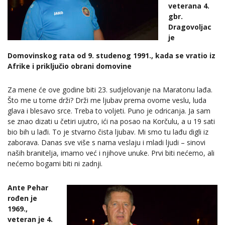
veterana 4.
gbr.
Dragovoljac
je
Domovinskog rata od 9. studenog 1991., kada se vratio iz
Afrike i priključio obrani domovine
Za mene će ove godine biti 23. sudjelovanje na Maratonu lađa.
Što me u tome drži? Drži me ljubav prema ovome veslu, luda
glava i blesavo srce. Treba to voljeti. Puno je odricanja. Ja sam
se znao dizati u četiri ujutro, ići na posao na Korčulu, a u 19 sati
bio bih u lađi. To je stvarno čista ljubav. Mi smo tu lađu digli iz
zaborava. Danas sve više s nama veslaju i mladi ljudi – sinovi
naših branitelja, imamo već i njihove unuke. Prvi biti nećemo, ali
nećemo bogami biti ni zadnji.
Ante Pehar
rođen je
1969.,
veteran je 4.