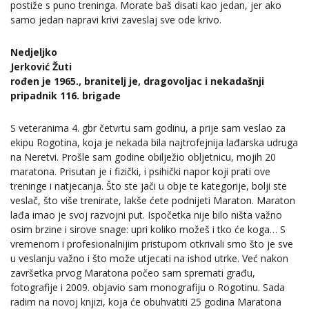
postiže s puno treninga. Morate baš disati kao jedan, jer ako
samo jedan napravi krivi zaveslaj sve ode krivo.
Nedjeljko
Jerković Žuti
rođen je 1965., branitelj je, dragovoljac i nekadašnji
pripadnik 116. brigade
S veteranima 4. gbr četvrtu sam godinu, a prije sam veslao za
ekipu Rogotina, koja je nekada bila najtrofejnija lađarska udruga
na Neretvi. Prošle sam godine obilježio obljetnicu, mojih 20
maratona. Prisutan je i fizički, i psihički napor koji prati ove
treninge i natjecanja. Što ste jači u obje te kategorije, bolji ste
veslač, što više trenirate, lakše ćete podnijeti Maraton. Maraton
lađa imao je svoj razvojni put. Ispočetka nije bilo ništa važno
osim brzine i sirove snage: upri koliko možeš i tko će koga… S
vremenom i profesionalnijim pristupom otkrivali smo što je sve
u veslanju važno i što može utjecati na ishod utrke. Već nakon
završetka prvog Maratona počeo sam spremati građu,
fotografije i 2009. objavio sam monografiju o Rogotinu. Sada
radim na novoj knjizi, koja će obuhvatiti 25 godina Maratona