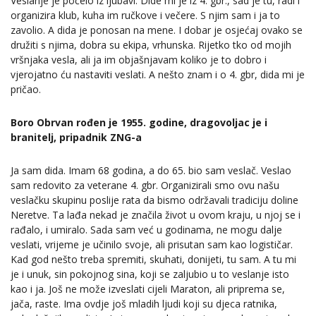
Veslanje je počelo iz ljubavi. Dide mi je iz 4. gbr., sad je tu, radi i
organizira klub, kuha im ručkove i večere. S njim sam i ja to
zavolio. A dida je ponosan na mene. I dobar je osjećaj ovako se
družiti s njima, dobra su ekipa, vrhunska. Rijetko tko od mojih
vršnjaka vesla, ali ja im objašnjavam koliko je to dobro i
vjerojatno ću nastaviti veslati. A nešto znam i o 4. gbr, dida mi je
pričao.
Boro Obrvan rođen je 1955. godine, dragovoljac je i
branitelj, pripadnik ZNG-a
Ja sam dida. Imam 68 godina, a do 65. bio sam veslač. Veslao
sam redovito za veterane 4. gbr. Organizirali smo ovu našu
veslačku skupinu poslije rata da bismo održavali tradiciju doline
Neretve. Ta lađa nekad je značila život u ovom kraju, u njoj se i
rađalo, i umiralo. Sada sam već u godinama, ne mogu dalje
veslati, vrijeme je učinilo svoje, ali prisutan sam kao logističar.
Kad god nešto treba spremiti, skuhati, donijeti, tu sam. A tu mi
je i unuk, sin pokojnog sina, koji se zaljubio u to veslanje isto
kao i ja. Još ne može izveslati cijeli Maraton, ali priprema se,
jača, raste. Ima ovdje još mladih ljudi koji su djeca ratnika,