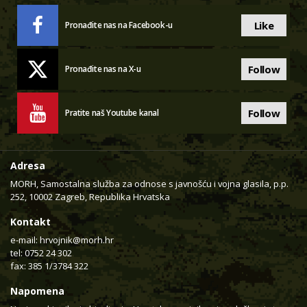
Like
Pronađite nas na Facebook-u
Follow
Pronađite nas na X-u
Follow
Pratite naš Youtube kanal
Adresa
MORH, Samostalna služba za odnose s javnošću i vojna glasila, p.p.
252, 10002 Zagreb, Republika Hrvatska
Kontakt
e-mail:
hrvojnik@morh.hr
tel: 0752 24 302
fax: 385 1/3784 322
Napomena