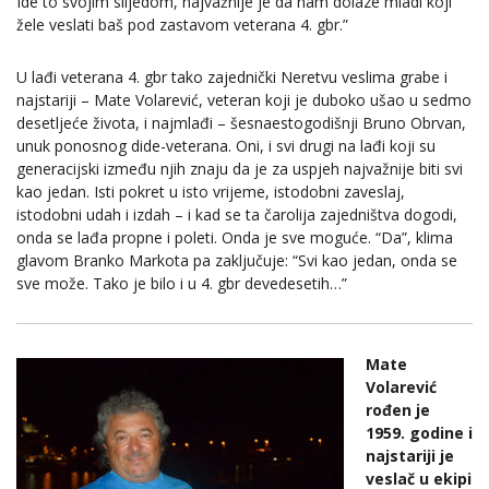
Ide to svojim slijedom, najvažnije je da nam dolaze mladi koji
žele veslati baš pod zastavom veterana 4. gbr.”
U lađi veterana 4. gbr tako zajednički Neretvu veslima grabe i
najstariji – Mate Volarević, veteran koji je duboko ušao u sedmo
desetljeće života, i najmlađi – šesnaestogodišnji Bruno Obrvan,
unuk ponosnog dide-veterana. Oni, i svi drugi na lađi koji su
generacijski između njih znaju da je za uspjeh najvažnije biti svi
kao jedan. Isti pokret u isto vrijeme, istodobni zaveslaj,
istodobni udah i izdah – i kad se ta čarolija zajedništva dogodi,
onda se lađa propne i poleti. Onda je sve moguće. “Da”, klima
glavom Branko Markota pa zaključuje: “Svi kao jedan, onda se
sve može. Tako je bilo i u 4. gbr devedesetih…”
Mate
Volarević
rođen je
1959. godine i
najstariji je
veslač u ekipi