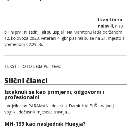
I kao što su
najavili,
nisu
bili ni prvi, ni zadnji, ali su uspjeli. Na Maratonu lađa održanom
12. kolovoza 2023. veterani 4. gbr plasirali su se na 21. mjesto s
vremenom 02:29:56.
TEKST I FOTO Lada Puljizević
Slični članci
Istaknuli se kao primjerni, odgovorni i
profesionalni
Vojnik Ivan PARAMAN i desetnik Damir HALEUŠ - najbolji
vojnik i dočasnik mjeseca travnja…
MH-139 kao nasljednik Hueyja?