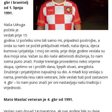
gbr i branitelj
od 1. lipnja
1991.
Naša Udruga
počela je
veslati prije 15
godina. U početku smo bili samo mi, pripadnici postrojbe, a
onda su nam se počeli priključivati mlađi, naša djeca, djeca
kumova i prijatelja. I moj sin vesla, prije dvije godine veslala su
dva moja sina. Važan su dio naše aktivnosti druženja, to nam
svima puno znači. Poslije treninga provedemo neko vrijeme
skupa, sjetimo se i prošlih dana, lijepih stvari, anegdota.
Druženje i prijateljstvo najvažniji su dio. A mlađi koji veslaju s
nama, premda nisu ratni veterani, žele veslati baš pod zastavom
4. gbr – to nam puno znači jer oni nastavljaju našu tradiciju i
vrijednosti.
Mato Maslać veteran je 4. gbr od 1991.
Veslao sam dosad 14 maratona, ali ove godine bile su dvije