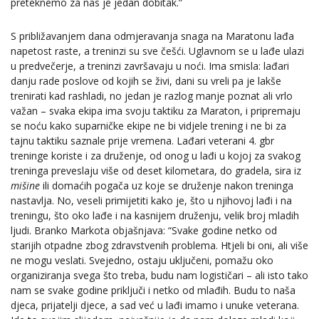
preteknemo za nas je jedan dobitak.”
S približavanjem dana odmjeravanja snaga na Maratonu lađa
napetost raste, a treninzi su sve češći. Uglavnom se u lađe ulazi
u predvečerje, a treninzi završavaju u noći. Ima smisla: lađari
danju rade poslove od kojih se živi, dani su vreli pa je lakše
trenirati kad rashladi, no jedan je razlog manje poznat ali vrlo
važan – svaka ekipa ima svoju taktiku za Maraton, i pripremaju
se noću kako suparničke ekipe ne bi vidjele trening i ne bi za
tajnu taktiku saznale prije vremena. Lađari veterani 4. gbr
treninge koriste i za druženje, od onog u lađi u kojoj za svakog
treninga preveslaju više od deset kilometara, do gradela, sira iz
mišine
ili domaćih pogača uz koje se druženje nakon treninga
nastavlja. No, veseli primijetiti kako je, što u njihovoj lađi i na
treningu, što oko lađe i na kasnijem druženju, velik broj mladih
ljudi. Branko Markota objašnjava: “Svake godine netko od
starijih otpadne zbog zdravstvenih problema. Htjeli bi oni, ali više
ne mogu veslati. Svejedno, ostaju uključeni, pomažu oko
organiziranja svega što treba, budu nam logističari – ali isto tako
nam se svake godine priključi i netko od mlađih. Budu to naša
djeca, prijatelji djece, a sad već u lađi imamo i unuke veterana.