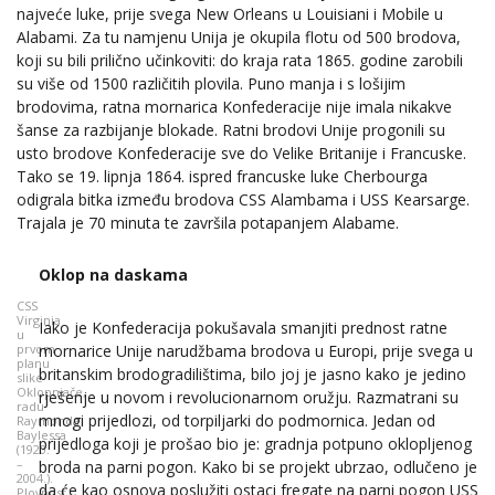
najveće luke, prije svega New Orleans u Louisiani i Mobile u
Alabami. Za tu namjenu Unija je okupila flotu od 500 brodova,
koji su bili prilično učinkoviti: do kraja rata 1865. godine zarobili
su više od 1500 različitih plovila. Puno manja i s lošijim
brodovima, ratna mornarica Konfederacije nije imala nikakve
šanse za razbijanje blokade. Ratni brodovi Unije progonili su
usto brodove Konfederacije sve do Velike Britanije i Francuske.
Tako se 19. lipnja 1864. ispred francuske luke Cherbourga
odigrala bitka između brodova CSS Alambama i USS Kearsarge.
Trajala je 70 minuta te završila potapanjem Alabame.
Oklop na daskama
CSS
Virginia
Iako je Konfederacija pokušavala smanjiti prednost ratne
u
mornarice Unije narudžbama brodova u Europi, prije svega u
prvom
planu
britanskim brodogradilištima, bilo joj je jasno kako je jedino
slike
Oklopnjače,
rješenje u novom i revolucionarnom oružju. Razmatrani su
radu
mnogi prijedlozi, od torpiljarki do podmornica. Jedan od
Raymonda
Baylessa
prijedloga koji je prošao bio je: gradnja potpuno oklopljenog
(1920.
–
broda na parni pogon. Kako bi se projekt ubrzao, odlučeno je
2004.).
da će kao osnova poslužiti ostaci fregate na parni pogon USS
Plovnost