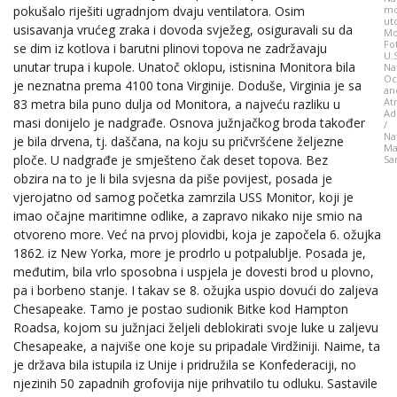
mo
pokušalo riješiti ugradnjom dvaju ventilatora. Osim
ut
usisavanja vrućeg zraka i dovoda svježeg, osiguravali su da
Mo
Fo
se dim iz kotlova i barutni plinovi topova ne zadržavaju
U.S
unutar trupa i kupole. Unatoč oklopu, istisnina Monitora bila
Na
Oc
je neznatna prema 4100 tona Virginije. Doduše, Virginia je sa
an
At
83 metra bila puno dulja od Monitora, a najveću razliku u
Ad
masi donijelo je nadgrađe. Osnova južnjačkog broda također
/
Na
je bila drvena, tj. daščana, na koju su pričvršćene željezne
Ma
ploče. U nadgrađe je smješteno čak deset topova. Bez
Sa
obzira na to je li bila svjesna da piše povijest, posada je
vjerojatno od samog početka zamrzila USS Monitor, koji je
imao očajne maritimne odlike, a zapravo nikako nije smio na
otvoreno more. Već na prvoj plovidbi, koja je započela 6. ožujka
1862. iz New Yorka, more je prodrlo u potpalublje. Posada je,
međutim, bila vrlo sposobna i uspjela je dovesti brod u plovno,
pa i borbeno stanje. I takav se 8. ožujka uspio dovući do zaljeva
Chesapeake. Tamo je postao sudionik Bitke kod Hampton
Roadsa, kojom su južnjaci željeli deblokirati svoje luke u zaljevu
Chesapeake, a najviše one koje su pripadale Virdžiniji. Naime, ta
je država bila istupila iz Unije i pridružila se Konfederaciji, no
njezinih 50 zapadnih grofovija nije prihvatilo tu odluku. Sastavile