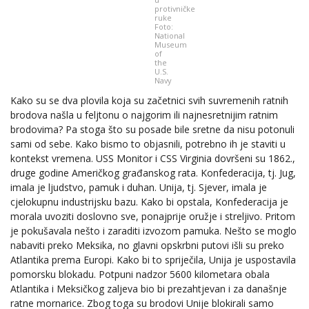
protivničke
ruke
Foto:
National
Museum
of
the
U.S.
Navy
Kako su se dva plovila koja su začetnici svih suvremenih ratnih
brodova našla u feljtonu o najgorim ili najnesretnijim ratnim
brodovima? Pa stoga što su posade bile sretne da nisu potonuli
sami od sebe. Kako bismo to objasnili, potrebno ih je staviti u
kontekst vremena. USS Monitor i CSS Virginia dovršeni su 1862.,
druge godine Američkog građanskog rata. Konfederacija, tj. Jug,
imala je ljudstvo, pamuk i duhan. Unija, tj. Sjever, imala je
cjelokupnu industrijsku bazu. Kako bi opstala, Konfederacija je
morala uvoziti doslovno sve, ponajprije oružje i streljivo. Pritom
je pokušavala nešto i zaraditi izvozom pamuka. Nešto se moglo
nabaviti preko Meksika, no glavni opskrbni putovi išli su preko
Atlantika prema Europi. Kako bi to spriječila, Unija je uspostavila
pomorsku blokadu. Potpuni nadzor 5600 kilometara obala
Atlantika i Meksičkog zaljeva bio bi prezahtjevan i za današnje
ratne mornarice. Zbog toga su brodovi Unije blokirali samo