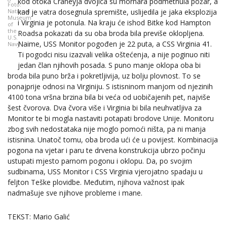
kod otoka Craneyja dvojica su mornara podmetnula požar, a
Foto:
kad je vatra dosegnula spremište, uslijedila je jaka eksplozija
National
Museum
i Virginia je potonula. Na kraju će ishod Bitke kod Hampton
of
the
Roadsa pokazati da su oba broda bila previše oklopljena.
U.S.
Naime, USS Monitor pogođen je 22 puta, a CSS Virginia 41.
Navy
Ti pogodci nisu izazvali velika oštećenja, a nije poginuo niti
jedan član njihovih posada. S puno manje oklopa oba bi
broda bila puno brža i pokretljivija, uz bolju plovnost. To se
ponajprije odnosi na Virginiju. S istisninom manjom od njezinih
4100 tona vršna brzina bila bi veća od uobičajenih pet, najviše
šest čvorova. Dva čvora više i Virginia bi bila neuhvatljiva za
Monitor te bi mogla nastaviti potapati brodove Unije. Monitoru
zbog svih nedostataka nije moglo pomoći ništa, pa ni manja
istisnina. Unatoč tomu, oba broda ući će u povijest. Kombinacija
pogona na vjetar i paru te drvena konstrukcija ubrzo počinju
ustupati mjesto parnom pogonu i oklopu. Da, po svojim
sudbinama, USS Monitor i CSS Virginia vjerojatno spadaju u
feljton Teške plovidbe. Međutim, njihova važnost ipak
nadmašuje sve njihove probleme i mane.
TEKST: Mario Galić