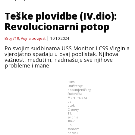
Teške plovidbe (IV.dio):
Revolucionarni potop
Broj 719
,
Vojna povijest
10.10.2024
Po svojim sudbinama USS Monitor i CSS Virginia
vjerojatno spadaju u ovaj podlistak. Njihova
važnost, međutim, nadmašuje sve njihove
probleme i mane
Slika
Uništenje
pobunjeničkog
čudovišta
Merrimacka
uz
otok
Craney
11.
svibnja
1862.
Po
samom
nazivu