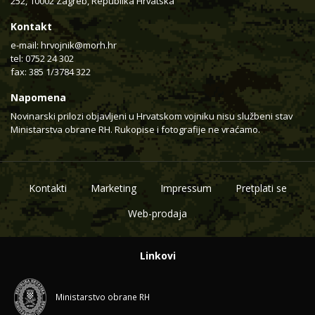
252, 10002 Zagreb, Republika Hrvatska
Kontakt
e-mail:
hrvojnik@morh.hr
tel: 0752 24 302
fax: 385 1/3784 322
Napomena
Novinarski prilozi objavljeni u Hrvatskom vojniku nisu službeni stav
Ministarstva obrane RH. Rukopise i fotografije ne vraćamo.
Kontakti
Marketing
Impressum
Pretplati se
Web-prodaja
Linkovi
Ministarstvo obrane RH