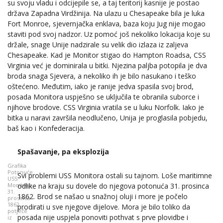
su svoju vladu i odcijepile se, a taj teritorij kasnije je postao
država Zapadna Virdžinija. Na ulazu u Chesapeake bila je luka
Fort Monroe, sjevernjačka enklava, baza koju Jug nije mogao
staviti pod svoj nadzor. Uz pomoć još nekoliko lokacija koje su
držale, snage Unije nadzirale su velik dio izlaza iz zaljeva
Chesapeake. Kad je Monitor stigao do Hampton Roadsa, CSS
Virginia već je dominirala u bitki. Njezina paljba potopila je dva
broda snaga Sjevera, a nekoliko ih je bilo nasukano i teško
oštećeno. Međutim, iako je ranije jedva spasila svoj brod,
posada Monitora uspješno se uključila te obranila suborce i
njihove brodove. CSS Virginia vratila se u luku Norfolk. Iako je
bitka u naravi završila neodlučeno, Unija je proglasila pobjedu,
baš kao i Konfederacija.
Spašavanje, pa eksplozija
Grafika
Potonuće
Svi problemi USS Monitora ostali su tajnom. Loše maritimne
USS
odlike na kraju su dovele do njegova potonuća 31. prosinca
Monitora
31.
1862. Brod se našao u snažnoj oluji i more je počelo
prosinca
1862.
prodirati u sve njegove dijelove. Mora je bilo toliko da
potječe
posada nije uspjela ponoviti pothvat s prve plovidbe i
iz