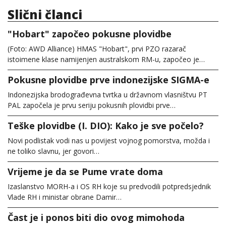
Slični članci
"Hobart" započeo pokusne plovidbe
(Foto: AWD Alliance) HMAS "Hobart", prvi PZO razarač
istoimene klase namijenjen australskom RM-u, započeo je…
Pokusne plovidbe prve indonezijske SIGMA-e
Indonezijska brodograđevna tvrtka u državnom vlasništvu PT
PAL započela je prvu seriju pokusnih plovidbi prve…
Teške plovidbe (I. DIO): Kako je sve počelo?
Novi podlistak vodi nas u povijest vojnog pomorstva, možda i
ne toliko slavnu, jer govori…
Vrijeme je da se Pume vrate doma
Izaslanstvo MORH-a i OS RH koje su predvodili potpredsjednik
Vlade RH i ministar obrane Damir…
Čast je i ponos biti dio ovog mimohoda