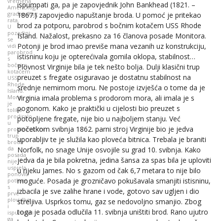
vremena
ispumpati ga, pa je zapovjednik John Bankhead (1821. –
Američkog
građanskog
1867.) zapovjedio napuštanje broda. U pomoć je pritekao
rata.
brod za potporu, parobrod s bočnim kotačem USS Rhode
U
pozadini
Island. Nažalost, prekasno za 16 članova posade Monitora.
se
Potonji je brod imao previše mana vezanih uz konstrukciju,
vidi
parobrod
istisninu koju je opterećivala gomila oklopa, stabilnost…
s
bočnim
Plovnost Virginije bila je tek nešto bolja. Dulji klasični trup
kotačem
preuzet s fregate osiguravao je dostatnu stabilnost na
USS
Rhode
srednje nemirnom moru. Ne postoje izvješća o tome da je
Island.
Virginia imala problema s prodorom mora, ali imala je s
More
je
pogonom. Kako je praktički u cijelosti bio preuzet s
toliko
prodiralo
potopljene fregate, nije bio u najboljem stanju. Već
u
početkom svibnja 1862. parni stroj Virginije bio je jedva
problematični
trup
uporabljiv te je služila kao ploveća bitnica. Trebala je braniti
broda
da
Norfolk, no snage Unije osvojile su grad 10. svibnja. Kako
posada
jedva da je bila pokretna, jedina šansa za spas bila je uploviti
nije
uspjela
u rijeku James. No s gazom od čak 6,7 metara to nije bilo
ponoviti
moguće. Posada je grozničavo pokušavala smanjiti istisninu,
pothvat
s
izbacila je sve zalihe hrane i vode, gotovo sav ugljen i dio
prve
plovidbe
streljiva. Usprkos tomu, gaz se nedovoljno smanjio. Zbog
i
toga je posada odlučila 11. svibnja uništiti brod. Rano ujutro
ispumpati
ga