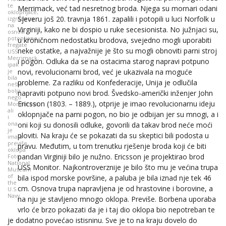
te
Merrimack, već tad nesretnog broda. Njega su mornari odani
oklopnjače,
Sjeveru još 20. travnja 1861. zapalili i potopili u luci Norfolk u
izgrađene
na
Virginiji, kako ne bi dospio u ruke secesionista. No južnjaci su,
osnovi
potopljene
u kroničnom nedostatku brodova, svejedno mogli uporabiti
fregate
neke ostatke, a najvažnije je što su mogli obnoviti parni stroj
USS
Merrimack,
i pogon. Odluka da se na ostacima starog napravi potpuno
ipak
novi, revolucionarni brod, već je ukazivala na moguće
je
bila
probleme. Za razliku od Konfederacije, Unija je odlučila
nešto
bolja
napraviti potpuno novi brod. Švedsko-američki inženjer John
nego
Ericsson (1803. – 1889.), otprije je imao revolucionarnu ideju
Monitorova,
ali
oklopnjače na parni pogon, no bio je odbijan jer su mnogi, a i
i
ona
oni koji su donosili odluke, govorili da takav brod neće moći
je
ploviti. Na kraju će se pokazati da su skeptici bili podosta u
imala
previše
pravu. Međutim, u tom trenutku rješenje broda koji će biti
oklopa
pandan Virginiji bilo je nužno. Ericsson je projektirao brod
Foto:
National
USS Monitor. Najkontroverznije je bilo što mu je većina trupa
Museum
of
bila ispod morske površine, a paluba je bila iznad nje tek 46
the
cm. Osnova trupa napravljena je od hrastovine i borovine, a
U.S.
Navy
na nju je stavljeno mnogo oklopa. Previše. Borbena uporaba
vrlo će brzo pokazati da je i taj dio oklopa bio nepotreban te
je dodatno povećao istisninu. Sve je to na kraju dovelo do