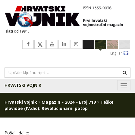
izlazi od 1991.
English
HRVATSKI VOJNIK
Navig
Hrvatski vojnik
»
Magazin
»
2024
»
Broj 719
»
Teške
plovidbe (IV.dio): Revolucionarni potop
Pošalji dalje: