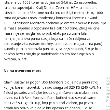
istisnine od 1003 tone na duljinu od 54,6 m. Za usporedbu,
raketna topovnjača Kralj Dmitar Zvonimir HRM-a ima punu
istisninu od oko 384 tone na duljinu od 54,3 metra. Usto, 1000
tona odgovara i masi modernog koncepta korvete Gowind
1000. Stabilnost Monitora dodatno je ometala velika kupola, čija
je masa zajedno s topovima bila čak 163 tone. Zbog veličine i
mase nije se mogla ručno pokretati, pa su tome bila
namijenjena dva parna stroja koja su inače rabljena za
pokretanje vitla (steam donkey, u prijevodu: magarac na paru).
Kupola je tako napravila puni krug za 22,5 sekundi, što je bilo
prilično brzo i moglo je nadoknaditi to što brod nije bio ni
okretan, ni brz.
Ne na otvoreno more
Ol
US
Glavni sustav za pogon USS Monitora bio je novi parni stroj
Mo
koji je, barem teoretski, davao snagu od 320 KS (240 kW). Na
na
dn
žalost posade, značajke broda ograničavale su maksimalnu
At
da
brzinu na tek šest čvorova. Parni kotlovi nisu stvarali samo
je
paru već su i grijali trup, koji je bio pod vodom, pa je zrak u
za
ka
brodu bio toliko vruć da je bio opasan za posadu. To se
Na