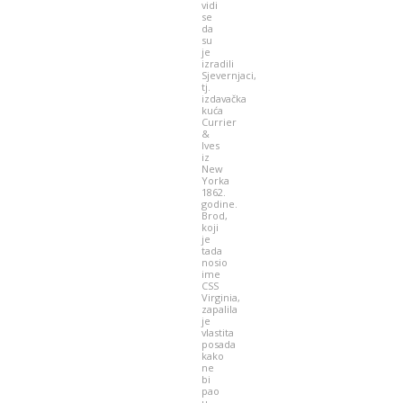
vidi
se
da
su
je
izradili
Sjevernjaci,
tj.
izdavačka
kuća
Currier
&
Ives
iz
New
Yorka
1862.
godine.
Brod,
koji
je
tada
nosio
ime
CSS
Virginia,
zapalila
je
vlastita
posada
kako
ne
bi
pao
u