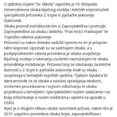
U splitskoj vojarni “Sv. Nikola” započela je 10. listopada
četverodnevna obuka ključnog osoblja i kritičnih vojnostručnih
specijalnosti pričuvnika 2. bojne 6. pješačke pukovnije
Dubrovnik.
Obuku provodi instruktorski tim iz Zapovjedništva i postrojbi
Zapovjedništva za obuku i doktrinu “Fran Krsto Frankopan” te
Topničko-raketne pukovnije.
Pričuvnici su nakon dolaska zadužili opremu te im je priopćen
ratni raspored. Upoznati su sa sadržajem obuke, a u
poslijepodnevnim satima provedena je obuka osvježenja
ključnog osoblja u rukovanju osobnim naoružanjem te obuka
provoditelja mobilizacije. Pričuvnici koji se obučavaju za kritične
dužnosti u 2. bojni 6. pješačke pukovnije imali su obuku
osvježenja iz temeljnih vojničkih vještina. Tijekom sljedeća tri
dana provodit će se obuka u sustavu upravljanja obukom,
stožernim procedurama i vojnom odlučivanju te obuka
pojedinaca u temeljnim i specijalističkim vojnim zadaćama i na
kraju informiranje o novim sredstvima i opremi na uporabi u
OSRH.
Riječ je o drugom ciklusu obuke razvrstane pričuve, nakon što je
2015. uspješno provedena obuka bojni, zapovjedništava i