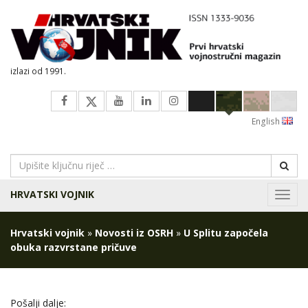
izlazi od 1991.
English
HRVATSKI VOJNIK
Navig
Hrvatski vojnik
»
Novosti iz OSRH
»
U Splitu započela
obuka razvrstane pričuve
Pošalji dalje: