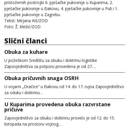
pristožernih postrojbi 6. pješačke pukovnije u Kuparima, 2.
pješačke pukovnije u Đakovu, 4. pješačke pukovnije u Puli i 1.
pješačke pukovnije u Zagrebu.
Tekst: Mirjana Kiš/ZOD
Foto: Ž. Klešić/ZOD
Slični članci
Obuka za kuhare
U požeškom Središtu za obuku i doktrinu logistike
Zapovjedništva za potporu provedena je od 27.…
Obuka pričuvnih snaga OSRH
U vojarni „Dračice“ u Đakovu od 14. do 17. rujna Zapovjedništvo
za oduku i doktrinu…
U Kuparima provedena obuka razvrstane
pričuve
Zapovjedništvo za obuku i doktrinu provelo je od 12. do 15.
listopada na prostoru vojnog…