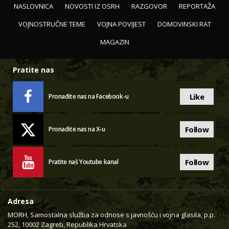
NASLOVNICA
NOVOSTI IZ OSRH
RAZGOVOR
REPORTAŽA
VOJNOSTRUČNE TEME
VOJNA POVIJEST
DOMOVINSKI RAT
MAGAZIN
Pratite nas
Like
Pronađite nas na Facebook-u
Follow
Pronađite nas na X-u
Follow
Pratite naš Youtube kanal
Adresa
MORH, Samostalna služba za odnose s javnošću i vojna glasila, p.p.
252, 10002 Zagreb, Republika Hrvatska