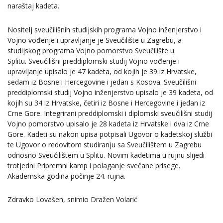
naraštaj kadeta.
Nositelj sveučilišnih studijskih programa Vojno inženjerstvo i
Vojno vođenje i upravljanje je Sveučilište u Zagrebu, a
studijskog programa Vojno pomorstvo Sveučilište u
Splitu. Sveučilišni preddiplomski studij Vojno vođenje i
upravljanje upisalo je 47 kadeta, od kojih je 39 iz Hrvatske,
sedam iz Bosne i Hercegovine i jedan s Kosova. Sveučilišni
preddiplomski studij Vojno inženjerstvo upisalo je 39 kadeta, od
kojih su 34 iz Hrvatske, četiri iz Bosne i Hercegovine i jedan iz
Crne Gore. Integrirani preddiplomski i diplomski sveučilišni studij
Vojno pomorstvo upisalo je 28 kadeta iz Hrvatske i dva iz Crne
Gore. Kadeti su nakon upisa potpisali Ugovor o kadetskoj službi
te Ugovor o redovitom studiranju sa Sveučilištem u Zagrebu
odnosno Sveučilištem u Splitu. Novim kadetima u rujnu slijedi
trotjedni Pripremni kamp i polaganje svečane prisege.
Akademska godina počinje 24. rujna.
Zdravko Lovašen, snimio Dražen Volarić