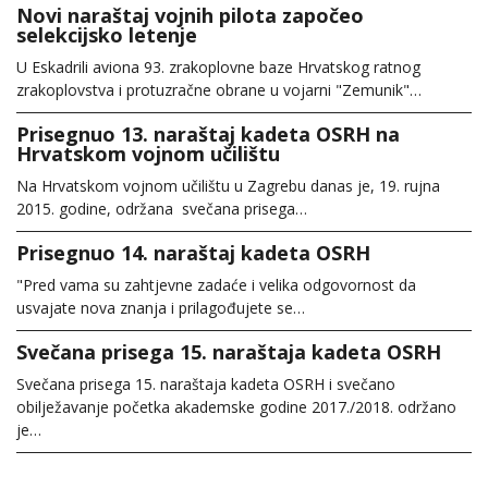
Novi naraštaj vojnih pilota započeo
selekcijsko letenje
U Eskadrili aviona 93. zrakoplovne baze Hrvatskog ratnog
zrakoplovstva i protuzračne obrane u vojarni "Zemunik"…
Prisegnuo 13. naraštaj kadeta OSRH na
Hrvatskom vojnom učilištu
Na Hrvatskom vojnom učilištu u Zagrebu danas je, 19. rujna
2015. godine, održana svečana prisega…
Prisegnuo 14. naraštaj kadeta OSRH
"Pred vama su zahtjevne zadaće i velika odgovornost da
usvajate nova znanja i prilagođujete se…
Svečana prisega 15. naraštaja kadeta OSRH
Svečana prisega 15. naraštaja kadeta OSRH i svečano
obilježavanje početka akademske godine 2017./2018. održano
je…