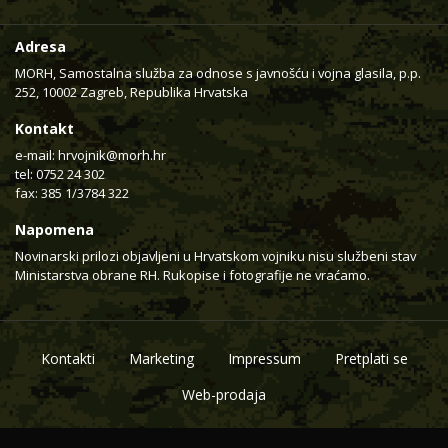
Adresa
MORH, Samostalna služba za odnose s javnošću i vojna glasila, p.p.
252, 10002 Zagreb, Republika Hrvatska
Kontakt
e-mail:
hrvojnik@morh.hr
tel: 0752 24 302
fax: 385 1/3784 322
Napomena
Novinarski prilozi objavljeni u Hrvatskom vojniku nisu službeni stav
Ministarstva obrane RH. Rukopise i fotografije ne vraćamo.
Kontakti
Marketing
Impressum
Pretplati se
Web-prodaja