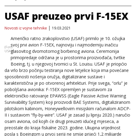
USAF preuzeo prvi F-15EX
Novosti iz vojne tehnike
19.03.2021
Američko ratno zrakoplovstvo (USAF) primilo je 10. ožujka
svoj prvi avion F-15EX, najnoviju i najmoderniju inačicu
(Foto:
glasovitog dvomotornog borbenog aviona. Ceremonija
USAF)
primopredaje održana je u prostorima proizvođača, tvrtke
Boeing, tj. u njegovoj tvornici u St. Louisu. USAF je priopćio
da vrlo brzo počinju testiranja nove letjelice koja ima povećane
sposobnosti nošenja oružja, digitalizirane sustave i
karakteristična je po otvorenoj arhitekturi. Prije svega, “orlu” je
poboljšana avionika: F-15EX opremljen je sustavom za
elektroničko ratovanje EPAWSS (Eagle Passive Active Warning
Survivability System) koji proizvodi BAE Systems, digitaliziranom
pilotskom kabinom, Honeywellovim misijskim računalom ADCP-
II i sustavom “fly-by-wire”. USAF je zasad (u lipnju 2020.) naručio
osam aviona, od kojih će drugi preuzeti idućeg mjeseca, a
preostale do kraja fiskalne 2023. godine. Ukupna vrijednost
posla s Boeingom u prvoj seriji ne smije prijeći 1,2 milijarde