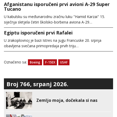
Afganistanu isporučeni prvi avioni A-29 Super
Tucano
U kabulsku su međunarodnu zračnu luku "Hamid Karzai" 15.
siječnja sletjela četiri školsko-borbena aviona A-29…
Egiptu isporučeni prvi Rafalei
U zrakoplovnoj je bazi Istres na jugu Francuske 20. srpnja
obavljena svečana primopredaja prvih triju…
Označeno sa:
Boeing
F-15EX
USAF
Broj 766, srpanj 2026.
Zemljo moja, dočekala si nas