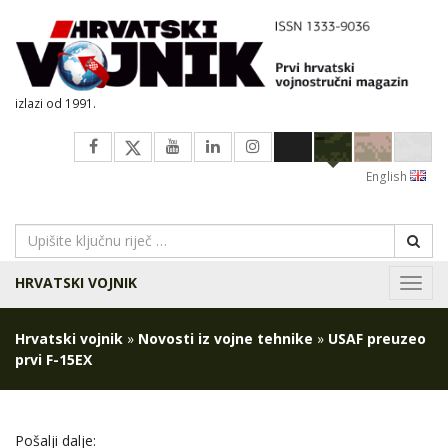
izlazi od 1991.
English
HRVATSKI VOJNIK
Navig
Hrvatski vojnik
»
Novosti iz vojne tehnike
»
USAF preuzeo
prvi F-15EX
Pošalji dalje: