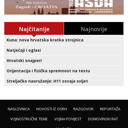
Najčitanije
Najnovije
Kuna: nova hrvatska kratka strojnica
Natječaji i oglasi
Hrvatski snajperi
Orijentacija i fizička spremnost na testu
Streljačko naoružanje: H11 osvaja svijet
NASLOVNICA
NOVOSTI IZ OSRH
RAZGOVOR
REPORTAŽA
VOJNOSTRUČNE TEME
VOJNA POVIJEST
DOMOVINSKI RAT