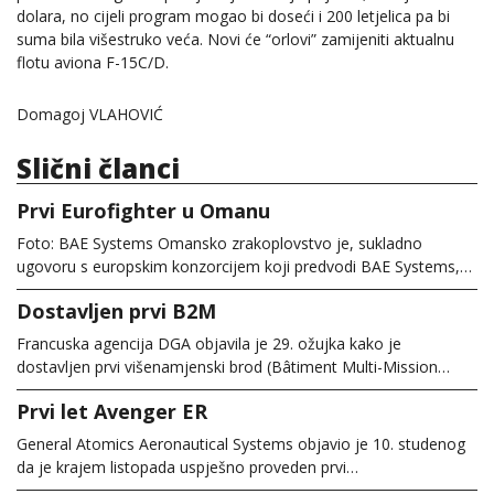
dolara, no cijeli program mogao bi doseći i 200 letjelica pa bi
suma bila višestruko veća. Novi će “orlovi” zamijeniti aktualnu
flotu aviona F-15C/D.
Domagoj VLAHOVIĆ
Slični članci
Prvi Eurofighter u Omanu
Foto: BAE Systems Omansko zrakoplovstvo je, sukladno
ugovoru s europskim konzorcijem koji predvodi BAE Systems,…
Dostavljen prvi B2M
Francuska agencija DGA objavila je 29. ožujka kako je
dostavljen prvi višenamjenski brod (Bâtiment Multi-Mission…
Prvi let Avenger ER
General Atomics Aeronautical Systems objavio je 10. studenog
da je krajem listopada uspješno proveden prvi…