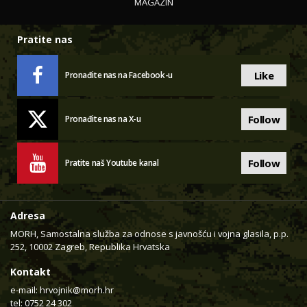
MAGAZIN
Pratite nas
Like
Pronađite nas na Facebook-u
Follow
Pronađite nas na X-u
Follow
Pratite naš Youtube kanal
Adresa
MORH, Samostalna služba za odnose s javnošću i vojna glasila, p.p.
252, 10002 Zagreb, Republika Hrvatska
Kontakt
e-mail:
hrvojnik@morh.hr
tel: 0752 24 302