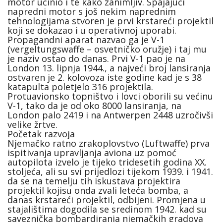
motor učinio i te kako zanimljiv. Spajajući
napredni motor s još nekim naprednim
tehnologijama stvoren je prvi krstareći projektil
koji se dokazao i u operativnoj uporabi.
Propagandni aparat nazvao ga je V-1
(vergeltungswaffe – osvetničko oružje) i taj mu
je naziv ostao do danas. Prvi V-1 pao je na
London 13. lipnja 1944., a najveći broj lansiranja
ostvaren je 2. kolovoza iste godine kad je s 38
katapulta poletjelo 316 projektila.
Protuavionsko topništvo i lovci oborili su većinu
V-1, tako da je od oko 8000 lansiranja, na
London palo 2419 i na Antwerpen 2448 uzročivši
velike žrtve.
Početak razvoja
Njemačko ratno zrakoplovstvo (Luftwaffe) prva
ispitivanja upravljanja aviona uz pomoć
autopilota izvelo je tijeko tridesetih godina XX.
stoljeća, ali su svi prijedlozi tijekom 1939. i 1941.
da se na temelju tih iskustava projektira
projektil kojisu onda zvali leteća bomba, a
danas krstareći projektil, odbijeni. Promjena u
stajalištima dogodila se sredinom 1942. kad su
saveznička bombardiranja njemačkih gradova