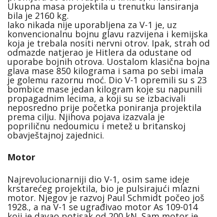
Ukupna masa projektila u trenutku lansiranja
bila je 2160 kg.
Iako nikada nije uporabljena za V-1 je, uz
konvencionalnu bojnu glavu razvijena i kemijska
koja je trebala nositi nervni otrov. Ipak, strah od
odmazde natjerao je Hitlera da odustane od
uporabe bojnih otrova. Uostalom klasična bojna
glava mase 850 kilograma i sama po sebi imala
je golemu razornu moć. Dio V-1 opremili su s 23
bombice mase jedan kilogram koje su napunili
propagadnim lecima, a koji su se izbacivali
neposredno prije početka poniranja projektila
prema cilju. Njihova pojava izazvala je
popriličnu nedoumicu i metež u britanskoj
obavještajnoj zajednici.
Motor
Najrevolucionarniji dio V-1, osim same ideje
krstarećeg projektila, bio je pulsirajući mlazni
motor. Njegov je razvoj Paul Schmidt počeo još
1928., a na V-1 se ugrađivao motor As 109-014
koji je davao potisak od 200 kN. Sam motor je