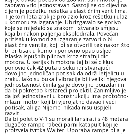
zapravo vrlo jednostavan. Sastoji se od cijevi na
čijem je početku rešetka s elastičnim ventilima.
Tijekom leta zrak je prolazio kroz rešetku i ulazi
u komoru za izgaranje. Ubrizgavalo se gorivo
koje se miješalo sa zrakom i stvaralo smjesu
koja bi nakon paljenja eksplodirala. Povećani
pritisak u komori za izgaranje zatvorilo bi
elastične ventile, koji bi se otvorili tek nakon što
bi pritisak u komori ponovno opao usljed
izlaska ispušnih plinova kroz stražnji dio
motora. U serijskih motora taj bi se ciklus
ponovio čak 42 puta u sekundi stvarajući
dovoljno jednoličan potisak da održi letjelicu u
zraku. Iako su buka i vibracije bili veliki njegova
jednostavnost činila ga je dovoljno pouzdanim
da bi pokretao krstareći projektil. Zanimljivo je
da još jednostavniju konstrukciju ima protočno-
mlazni motor koji bi vjerojatno davao i veći
potisak, ali ga Nijemci nikada nisu uspjeli
razviti.
Da bi poletio V-1 su morali lansirati s 48 metara
dugačke rampe rabeći parni katapult koji je
proizvela tvrtka Walter. Uporaba rampe bila je