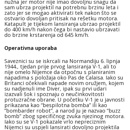
nužna jer motor nije imao dovoljnu snagu da
sam ubrza projektil na potrebnu brzinu leta i
zato jer se mogao aktivirati tek nakon što se
ostvario dovoljan pritisak na rešetku motora.
Katapult je tijekom lansiranja ubrzao projektil
do 400 km/h nakon čega bi nastavio ubrzavati
do brzine krstarenja od 645 km/h.
Operativna uporaba
Saveznici su se iskrcali na Normandiju 6. lipnja
1944., tjedan prije prvog lansiranja V-1, ali to
nije omelo Nijemce da otpočnu s planiranim
napadima s položaja oko Pas de Calaisa. Iako su
Britanci očekivali napade novim oružjem, kojem
su nadjenuli ime Diver, ipak su prvi udari
izazvali šok i spoznaju o neučinkovitosti
protuzračne obrane. U početku V-1 je u javnosti
prikazana kao “bespilotna bomba” ili kao
“bombarder robot”, a narod ju je nazvao “buzz
bomb” zbog specifičnog zvuka njezinog motora.
Iako su se V-1 pokazale vrlo nepreciznim
Nijemci su uspjeli lansirati dovoljno projektila