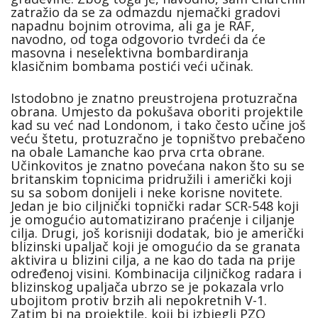
zatražio da se za odmazdu njemački gradovi
napadnu bojnim otrovima, ali ga je RAF,
navodno, od toga odgovorio tvrdeći da će
masovna i neselektivna bombardiranja
klasičnim bombama postići veći učinak.
Istodobno je znatno preustrojena protuzračna
obrana. Umjesto da pokušava oboriti projektile
kad su već nad Londonom, i tako često učine još
veću štetu, protuzračno je topništvo prebačeno
na obale Lamanche kao prva crta obrane.
Učinkovitos je znatno povećana nakon što su se
britanskim topnicima pridružili i američki koji
su sa sobom donijeli i neke korisne novitete.
Jedan je bio ciljnički topnički radar SCR-548 koji
je omogućio automatizirano praćenje i ciljanje
cilja. Drugi, još korisniji dodatak, bio je američki
blizinski upaljač koji je omogućio da se granata
aktivira u blizini cilja, a ne kao do tada na prije
određenoj visini. Kombinacija ciljničkog radara i
blizinskog upaljača ubrzo se je pokazala vrlo
ubojitom protiv brzih ali nepokretnih V-1.
Zatim bi na projektile, koji bi izbjegli PZO