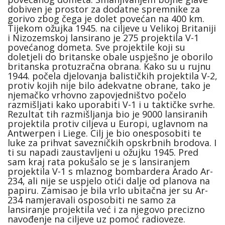
dobiven je prostor za dodatne spremnike za
gorivo zbog čega je dolet povećan na 400 km.
Tijekom ožujka 1945. na ciljeve u Velikoj Britaniji
i Nizozemskoj lansirano je 275 projektila V-1
povećanog dometa. Sve projektile koji su
doletjeli do britanske obale uspješno je oborilo
britanska protuzračna obrana. Kako su u rujnu
1944. počela djelovanja balističkih projektila V-2,
protiv kojih nije bilo adekvatne obrane, tako je
njemačko vrhovno zapovjedništvo počelo
razmišljati kako uporabiti V-1 i u taktičke svrhe.
Rezultat tih razmišljanja bio je 9000 lansiranih
projektila protiv ciljeva u Europi, uglavnom na
Antwerpen i Liege. Cilj je bio onesposobiti te
luke za prihvat savezničkih opskrbnih brodova. I
ti su napadi zaustavljeni u ožujku 1945. Pred
sam kraj rata pokušalo se je s lansiranjem
projektila V-1 s mlaznog bombardera Arado Ar-
234, ali nije se uspjelo otići dalje od planova na
papiru. Zamisao je bila vrlo ubitačna jer su Ar-
234 namjeravali osposobiti ne samo za
lansiranje projektila već i za njegovo precizno
navođenje na ciljeve uz pomoć radioveze.