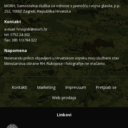
MORH, Samostalna služba za odnose s javnošću i vojna glasila, p.p.
252, 10002 Zagreb, Republika Hrvatska
Kontakt
e-mail:
hrvojnik@morh.hr
tel: 0752 24 302
fax: 385 1/3784 322
Napomena
Novinarski prilozi objavljeni u Hrvatskom vojniku nisu službeni stav
Ministarstva obrane RH. Rukopise i fotografije ne vraćamo.
Kontakti
Marketing
Impressum
Pretplati se
Web-prodaja
Linkovi