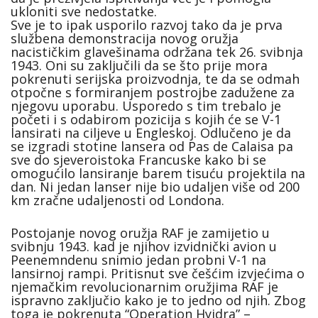
ukloniti sve nedostatke.
Sve je to ipak usporilo razvoj tako da je prva
službena demonstracija novog oružja
nacističkim glavešinama održana tek 26. svibnja
1943. Oni su zaključili da se što prije mora
pokrenuti serijska proizvodnja, te da se odmah
otpočne s formiranjem postrojbe zadužene za
njegovu uporabu. Usporedo s tim trebalo je
početi i s odabirom pozicija s kojih će se V-1
lansirati na ciljeve u Engleskoj. Odlučeno je da
se izgradi stotine lansera od Pas de Calaisa pa
sve do sjeveroistoka Francuske kako bi se
omogućilo lansiranje barem tisuću projektila na
dan. Ni jedan lanser nije bio udaljen više od 200
km zračne udaljenosti od Londona.
Postojanje novog oružja RAF je zamijetio u
svibnju 1943. kad je njihov izvidnički avion u
Peenemndenu snimio jedan probni V-1 na
lansirnoj rampi. Pritisnut sve češćim izvjećima o
njemačkim revolucionarnim oružjima RAF je
ispravno zaključio kako je to jedno od njih. Zbog
toga je pokrenuta “Operation Hyidra” –