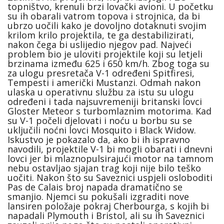
topništvo, krenuli brzi lovački avioni. U početku
su ih obarali vatrom topova i strojnica, da bi
ubrzo uočili kako je dovoljno dotaknuti svojim
krilom krilo projektila, te ga destabilizirati,
nakon čega bi uslijedio njegov pad. Najveći
problem bio je uloviti projektile koji su letjeli
brzinama između 625 i 650 km/h. Zbog toga su
za ulogu presretača V-1 određeni Spitfiresi,
Tempesti i američki Mustanzi. Odmah nakon
ulaska u operativnu službu za istu su ulogu
određeni i tada najsuvremeniji britanski lovci
Gloster Meteor s turbomlaznim motorima. Kad
su V-1 počeli djelovati i noću u borbu su se
uključili noćni lovci Mosquito i Black Widow.
Iskustvo je pokazalo da, ako bi ih ispravno
navodili, projektile V-1 bi mogli obarati i dnevni
lovci jer bi mlaznopulsirajući motor na tamnom
nebu ostavljao sjajan trag koji nije bilo teško
uočiti. Nakon što su Saveznici uspjeli osloboditi
Pas de Calais broj napada dramatično se
smanjio. Njemci su pokušali izgraditi nove
lansiren položaje pokraj Cherbourga, s kojih bi
napadali Plymouth i Bristol, ali su ih Saveznici