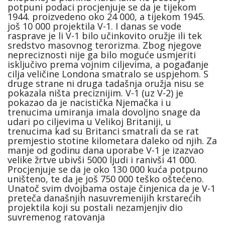
potpuni podaci procjenjuje se da je tijekom
1944. proizvedeno oko 24 000, a tijekom 1945.
još 10 000 projektila V-1. I danas se vode
rasprave je li V-1 bilo učinkovito oružje ili tek
sredstvo masovnog terorizma. Zbog njegove
nepreciznosti nije ga bilo moguće usmjeriti
isključivo prema vojnim ciljevima, a pogađanje
cilja veličine Londona smatralo se uspjehom. S
druge strane ni druga tadašnja oružja nisu se
pokazala ništa preciznijim. V-1 (uz V-2) je
pokazao da je nacistička Njemačka i u
trenucima umiranja imala dovoljno snage da
udari po ciljevima u Velikoj Britaniji, u
trenucima kad su Britanci smatrali da se rat
premjestio stotine kilometara daleko od njih. Za
manje od godinu dana uporabe V-1 je izazvao
velike žrtve ubivši 5000 ljudi i ranivši 41 000.
Procjenjuje se da je oko 130 000 kuća potpuno
uništeno, te da je još 750 000 teško oštećeno.
Unatoč svim dvojbama ostaje činjenica da je V-1
preteča današnjih nasuvremenijih krstarećih
projektila koji su postali nezamjenjiv dio
suvremenog ratovanja