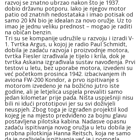
razvoj se znatno ubrzao nakon što je 1937.
dobio državnu potporu. Iako je njegov motor
patio od znatnih nedostataka i imao potisak od
samo 20 kN bio je idealan za novo oružje. Uz to
imao je jednu veliku prednost – mogao je raditi
na običan benzin.
Tri su se kompanije udružile u razvoju i izradi V-
1. Tvrtka Argus, u kojoj je radio Paul Schmidt,
dobila je zadaću razvoja i proizvodnje motora,
tvrtka Fiesler izrađivala je tijelo i krila, dok je
tvrtka Askaina izgrađivala sustav navođenja. Prvi
testovi u letu, bez uporabe motora, izvedeni su
već početkom prosinca 1942. izbacivanjem ih
aviona FW-200 Kondor, a prvo ispitivanje s
motorom izvedeno je na božićno jutro iste
godine, ali je letjelica uspjela prevaliti samo
jedan kilometar prije pada. Ništa uspješniji nisu
bili ni idući prototipovi jer su svi doživjeli
neuspjeh. Zbog toga je izgrađen projektil kod
kojeg je na mjesto predviđeno za bojnu glavu
postavljena pilotska kabina. Nadasve opasnu
zadaću ispitivanja novog oružja u letu dobila je
probna pilotkinja Hanna Reitsch, koja ne samo
da je preživjela ispitivanja već je i pomogla