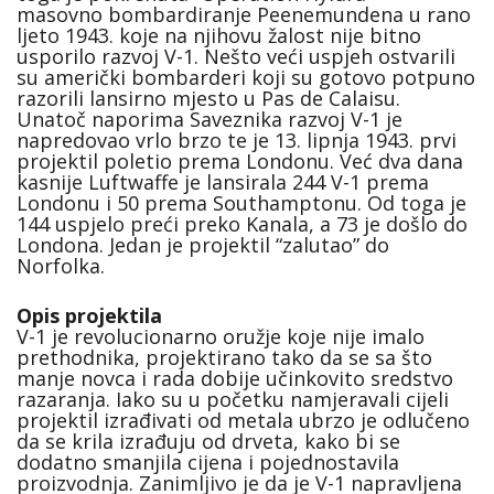
masovno bombardiranje Peenemundena u rano
ljeto 1943. koje na njihovu žalost nije bitno
usporilo razvoj V-1. Nešto veći uspjeh ostvarili
su američki bombarderi koji su gotovo potpuno
razorili lansirno mjesto u Pas de Calaisu.
Unatoč naporima Saveznika razvoj V-1 je
napredovao vrlo brzo te je 13. lipnja 1943. prvi
projektil poletio prema Londonu. Već dva dana
kasnije Luftwaffe je lansirala 244 V-1 prema
Londonu i 50 prema Southamptonu. Od toga je
144 uspjelo preći preko Kanala, a 73 je došlo do
Londona. Jedan je projektil “zalutao” do
Norfolka.
Opis projektila
V-1 je revolucionarno oružje koje nije imalo
prethodnika, projektirano tako da se sa što
manje novca i rada dobije učinkovito sredstvo
razaranja. Iako su u početku namjeravali cijeli
projektil izrađivati od metala ubrzo je odlučeno
da se krila izrađuju od drveta, kako bi se
dodatno smanjila cijena i pojednostavila
proizvodnja. Zanimljivo je da je V-1 napravljena