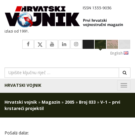
izlazi od 1991.
English
HRVATSKI VOJNIK
Navig
Hrvatski vojnik
»
Magazin
»
2005
»
Broj 033
»
V-1 – prvi
krstareći projektil
Pošalji dalje: