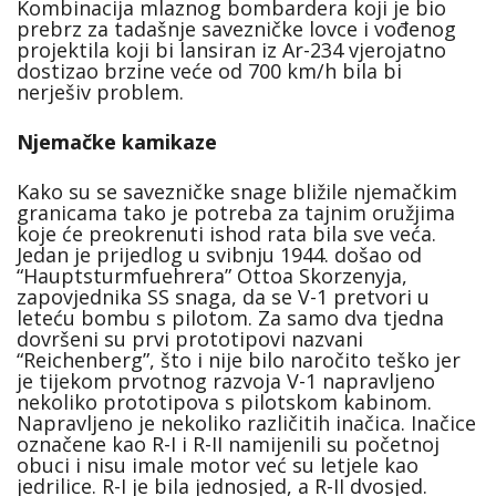
Kombinacija mlaznog bombardera koji je bio
prebrz za tadašnje savezničke lovce i vođenog
projektila koji bi lansiran iz Ar-234 vjerojatno
dostizao brzine veće od 700 km/h bila bi
nerješiv problem.
Njemačke kamikaze
Kako su se savezničke snage bližile njemačkim
granicama tako je potreba za tajnim oružjima
koje će preokrenuti ishod rata bila sve veća.
Jedan je prijedlog u svibnju 1944. došao od
“Hauptsturmfuehrera” Ottoa Skorzenyja,
zapovjednika SS snaga, da se V-1 pretvori u
leteću bombu s pilotom. Za samo dva tjedna
dovršeni su prvi prototipovi nazvani
“Reichenberg”, što i nije bilo naročito teško jer
je tijekom prvotnog razvoja V-1 napravljeno
nekoliko prototipova s pilotskom kabinom.
Napravljeno je nekoliko različitih inačica. Inačice
označene kao R-I i R-II namijenili su početnoj
obuci i nisu imale motor već su letjele kao
jedrilice. R-I je bila jednosjed, a R-II dvosjed.