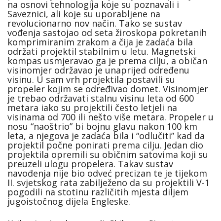
na osnovi tehnologija koje su poznavali i
Saveznici, ali koje su uporabljene na
revolucionarno nov način. Tako se sustav
vođenja sastojao od seta žiroskopa pokretanih
komprimiranim zrakom a čija je zadaća bila
održati projektil stabilnim u letu. Magnetski
kompas usmjeravao ga je prema cilju, a običan
visinomjer održavao je unaprijed određenu
visinu. U sam vrh projektila postavili su
propeler kojim se određivao domet. Visinomjer
je trebao održavati stalnu visinu leta od 600
metara iako su projektili često letjeli na
visinama od 700 ili nešto više metara. Propeler u
nosu “naoštrio” bi bojnu glavu nakon 100 km
leta, a njegova je zadaća bila i “odlučiti” kad da
projektil počne ponirati prema cilju. Jedan dio
projektila opremili su običnim satovima koji su
preuzeli ulogu propelera. Takav sustav
navođenja nije bio odveć precizan te je tijekom
II. svjetskog rata zabilježeno da su projektili V-1
pogodili na stotinu različitih mjesta diljem
jugoistočnog dijela Engleske.