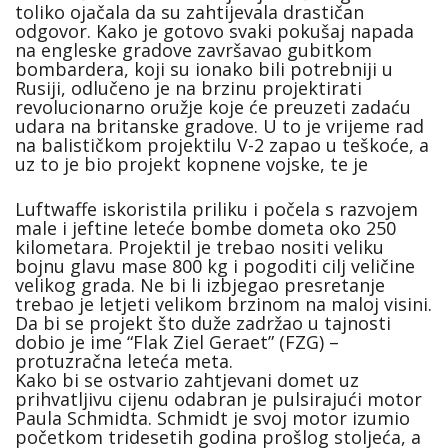
toliko ojačala da su zahtijevala drastičan
odgovor. Kako je gotovo svaki pokušaj napada
na engleske gradove završavao gubitkom
bombardera, koji su ionako bili potrebniji u
Rusiji, odlučeno je na brzinu projektirati
revolucionarno oružje koje će preuzeti zadaću
udara na britanske gradove. U to je vrijeme rad
na balističkom projektilu V-2 zapao u teškoće, a
uz to je bio projekt kopnene vojske, te je
Luftwaffe iskoristila priliku i počela s razvojem
male i jeftine leteće bombe dometa oko 250
kilometara. Projektil je trebao nositi veliku
bojnu glavu mase 800 kg i pogoditi cilj veličine
velikog grada. Ne bi li izbjegao presretanje
trebao je letjeti velikom brzinom na maloj visini.
Da bi se projekt što duže zadržao u tajnosti
dobio je ime “Flak Ziel Geraet” (FZG) –
protuzračna leteća meta.
Kako bi se ostvario zahtjevani domet uz
prihvatljivu cijenu odabran je pulsirajući motor
Paula Schmidta. Schmidt je svoj motor izumio
početkom tridesetih godina prošlog stoljeća, a