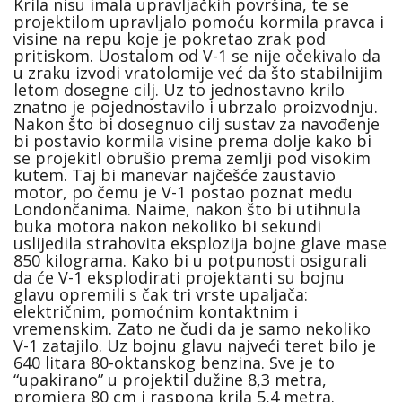
Krila nisu imala upravljačkih površina, te se
projektilom upravljalo pomoću kormila pravca i
visine na repu koje je pokretao zrak pod
pritiskom. Uostalom od V-1 se nije očekivalo da
u zraku izvodi vratolomije već da što stabilnijim
letom dosegne cilj. Uz to jednostavno krilo
znatno je pojednostavilo i ubrzalo proizvodnju.
Nakon što bi dosegnuo cilj sustav za navođenje
bi postavio kormila visine prema dolje kako bi
se projekitl obrušio prema zemlji pod visokim
kutem. Taj bi manevar najčešće zaustavio
motor, po čemu je V-1 postao poznat među
Londončanima. Naime, nakon što bi utihnula
buka motora nakon nekoliko bi sekundi
uslijedila strahovita eksplozija bojne glave mase
850 kilograma. Kako bi u potpunosti osigurali
da će V-1 eksplodirati projektanti su bojnu
glavu opremili s čak tri vrste upaljača:
električnim, pomoćnim kontaktnim i
vremenskim. Zato ne čudi da je samo nekoliko
V-1 zatajilo. Uz bojnu glavu najveći teret bilo je
640 litara 80-oktanskog benzina. Sve je to
“upakirano” u projektil dužine 8,3 metra,
promjera 80 cm i raspona krila 5,4 metra.