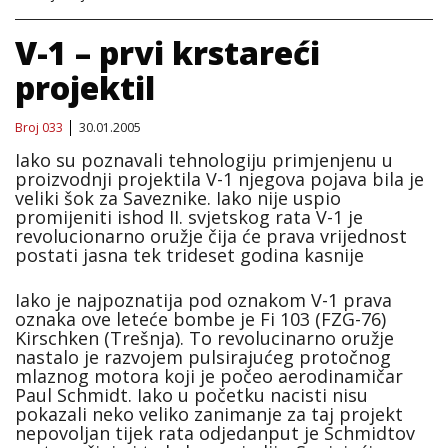
V-1 – prvi krstareći
projektil
Broj 033
30.01.2005
Iako su poznavali tehnologiju primjenjenu u
proizvodnji projektila V-1 njegova pojava bila je
veliki šok za Saveznike. Iako nije uspio
promijeniti ishod II. svjetskog rata V-1 je
revolucionarno oružje čija će prava vrijednost
postati jasna tek trideset godina kasnije
Iako je najpoznatija pod oznakom V-1 prava
oznaka ove leteće bombe je Fi 103 (FZG-76)
Kirschken (Trešnja). To revolucinarno oružje
nastalo je razvojem pulsirajućeg protočnog
mlaznog motora koji je počeo aerodinamičar
Paul Schmidt. Iako u početku nacisti nisu
pokazali neko veliko zanimanje za taj projekt
nepovoljan tijek rata odjedanput je Schmidtov