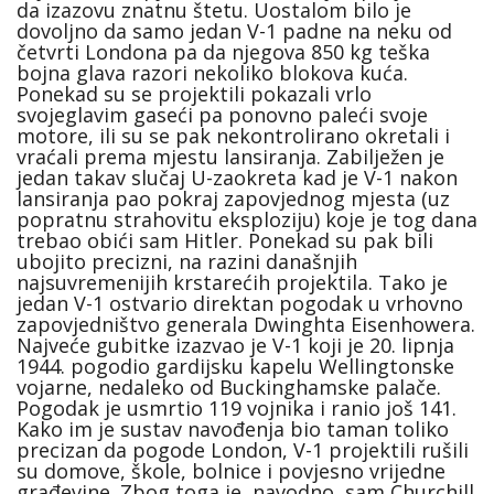
da izazovu znatnu štetu. Uostalom bilo je
dovoljno da samo jedan V-1 padne na neku od
četvrti Londona pa da njegova 850 kg teška
bojna glava razori nekoliko blokova kuća.
Ponekad su se projektili pokazali vrlo
svojeglavim gaseći pa ponovno paleći svoje
motore, ili su se pak nekontrolirano okretali i
vraćali prema mjestu lansiranja. Zabilježen je
jedan takav slučaj U-zaokreta kad je V-1 nakon
lansiranja pao pokraj zapovjednog mjesta (uz
popratnu strahovitu eksploziju) koje je tog dana
trebao obići sam Hitler. Ponekad su pak bili
ubojito precizni, na razini današnjih
najsuvremenijih krstarećih projektila. Tako je
jedan V-1 ostvario direktan pogodak u vrhovno
zapovjedništvo generala Dwinghta Eisenhowera.
Najveće gubitke izazvao je V-1 koji je 20. lipnja
1944. pogodio gardijsku kapelu Wellingtonske
vojarne, nedaleko od Buckinghamske palače.
Pogodak je usmrtio 119 vojnika i ranio još 141.
Kako im je sustav navođenja bio taman toliko
precizan da pogode London, V-1 projektili rušili
su domove, škole, bolnice i povjesno vrijedne
građevine. Zbog toga je, navodno, sam Churchill