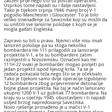
zauzeli prije nego što su postali operativni.
Usprkos tome napadi su i dalje nastavljeni.
Tako je tijekom srpnja 1944. manji broj V-1
pogodio Manchester i Gloucester. To je bilo
veliko iznenađenje za Saveznike koji su mislili da
su uništili sve lansirne položaje s kojih se je
mogla gađati Engleska.
Zapravo su bili u pravu. Njemci više nisu imali
lansiren položaje pa su stoga nekoliko
bombardera He-111 prilagodili za lansiranje
projektila V-1, a te su bombardere zatim
razmjestili u Nizozemsku. Označeni kao He-
111H-22 svaki je bombarder mogao ponjeti po
jedan projektil ispod lijevog krila. Ta se je
zadaća pokazala teža nego što se je očekivalo.
Tako je tijekom samo dvije operacije izgubljeno
12 bombardera zbog prijevremene detonacije
bojne glave projektila. Na taj je način lansirano
ukupno 1200 V-1 uz gubitak 77 bombardera. Na
kraju su u siječnju 1945. obustavljeni i ti napadi
usljed brzog napredovanja Saveznika.
Novo rješenje pronađeno je u inačici V-1
povećanog dometa. Smanjivanjem bojne glave