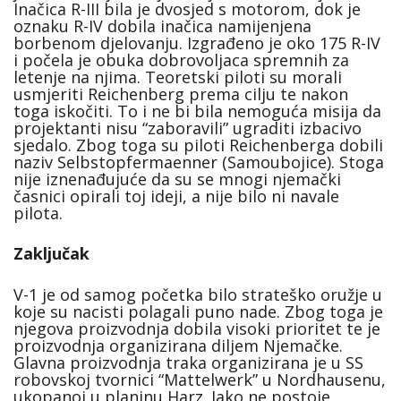
Inačica R-III bila je dvosjed s motorom, dok je
oznaku R-IV dobila inačica namijenjena
borbenom djelovanju. Izgrađeno je oko 175 R-IV
i počela je obuka dobrovoljaca spremnih za
letenje na njima. Teoretski piloti su morali
usmjeriti Reichenberg prema cilju te nakon
toga iskočiti. To i ne bi bila nemoguća misija da
projektanti nisu “zaboravili” ugraditi izbacivo
sjedalo. Zbog toga su piloti Reichenberga dobili
naziv Selbstopfermaenner (Samoubojice). Stoga
nije iznenađujuće da su se mnogi njemački
časnici opirali toj ideji, a nije bilo ni navale
pilota.
Zaključak
V-1 je od samog početka bilo strateško oružje u
koje su nacisti polagali puno nade. Zbog toga je
njegova proizvodnja dobila visoki prioritet te je
proizvodnja organizirana diljem Njemačke.
Glavna proizvodnja traka organizirana je u SS
robovskoj tvornici “Mattelwerk” u Nordhausenu,
ukopanoj u planinu Harz. Iako ne postoje