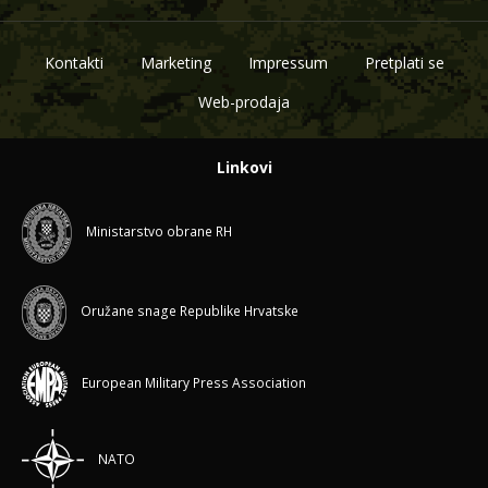
Kontakti
Marketing
Impressum
Pretplati se
Web-prodaja
Linkovi
Ministarstvo obrane RH
Oružane snage Republike Hrvatske
European Military Press Association
NATO