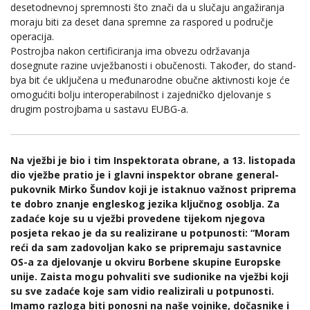
desetodnevnoj spremnosti što znači da u slučaju angažiranja
moraju biti za deset dana spremne za raspored u područje
operacija.
Postrojba nakon certificiranja ima obvezu održavanja
dosegnute razine uvježbanosti i obučenosti. Također, do stand-
bya bit će uključena u međunarodne obučne aktivnosti koje će
omogućiti bolju interoperabilnost i zajedničko djelovanje s
drugim postrojbama u sastavu EUBG-a.
Na vježbi je bio i tim Inspektorata obrane, a 13. listopada
dio vježbe pratio je i glavni inspektor obrane general-
pukovnik Mirko Šundov koji je istaknuo važnost priprema
te dobro znanje engleskog jezika ključnog osoblja. Za
zadaće koje su u vježbi provedene tijekom njegova
posjeta rekao je da su realizirane u potpunosti: “Moram
reći da sam zadovoljan kako se pripremaju sastavnice
OS-a za djelovanje u okviru Borbene skupine Europske
unije. Zaista mogu pohvaliti sve sudionike na vježbi koji
su sve zadaće koje sam vidio realizirali u potpunosti.
Imamo razloga biti ponosni na naše vojnike, dočasnike i