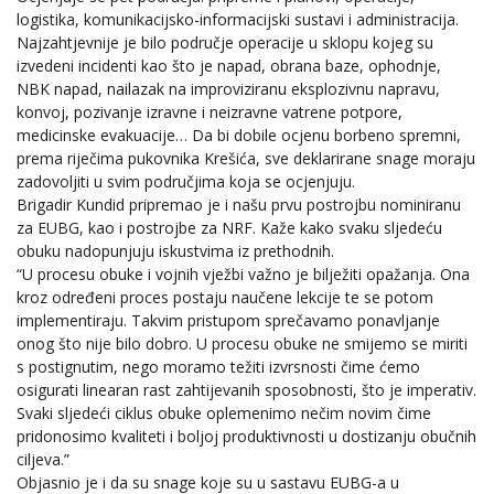
logistika, komunikacijsko-informacijski sustavi i administracija.
Najzahtjevnije je bilo područje operacije u sklopu kojeg su
izvedeni incidenti kao što je napad, obrana baze, ophodnje,
NBK napad, nailazak na improviziranu eksplozivnu napravu,
konvoj, pozivanje izravne i neizravne vatrene potpore,
medicinske evakuacije… Da bi dobile ocjenu borbeno spremni,
prema riječima pukovnika Krešića, sve deklarirane snage moraju
zadovoljiti u svim područjima koja se ocjenjuju.
Brigadir Kundid pripremao je i našu prvu postrojbu nominiranu
za EUBG, kao i postrojbe za NRF. Kaže kako svaku sljedeću
obuku nadopunjuju iskustvima iz prethodnih.
“U procesu obuke i vojnih vježbi važno je bilježiti opažanja. Ona
kroz određeni proces postaju naučene lekcije te se potom
implementiraju. Takvim pristupom sprečavamo ponavljanje
onog što nije bilo dobro. U procesu obuke ne smijemo se miriti
s postignutim, nego moramo težiti izvrsnosti čime ćemo
osigurati linearan rast zahtijevanih sposobnosti, što je imperativ.
Svaki sljedeći ciklus obuke oplemenimo nečim novim čime
pridonosimo kvaliteti i boljoj produktivnosti u dostizanju obučnih
ciljeva.”
Objasnio je i da su snage koje su u sastavu EUBG-a u