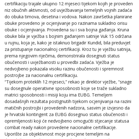
certifikaciju trajale ukupno 12 mjeseci tijekom kojih je proveden
niz obučnih aktivnosti, od uvježbavanja temeljnih vojnih zadaća
do obuka timova, desetina i vodova. Nakon završetka planirane
obuke provedeno je ocjenjivanje po razinama sukladno orisu
obuke i ocjenjivanja. Provedena su i sva bojna gađanja. Kruna
obuke bila je vježba s bojnim gađanjem satnije Vuk 15 održana
u rujnu, koja je, kako je istaknuo brigadir Kundid, bila preduvjet
za pristupanje nacionalnoj certifikaciji. Kroz tu je vježbu satnija,
prema njegovim riječima, demonstrirala dosegnuti status
obučenosti i uvježbanosti u provedbi zadaća. Vježba je
nedvojbeno pokazala visoku razinu obučenosti i spremnost
postrojbe za nacionalnu certifikaciju.
“Tijekom proteklih 12 mjeseci,” rekao je direktor vježbe, “snage
su dosegnule operativne sposobnosti koje se traže sukladno
matrici sposobnosti i misiji koju ima EUBG. Temeljem
dosadašnjih rezultata postignutih tijekom ocjenjivanja na razini
matičnih postrojbi i provedenih nadzora, sasvim je izvjesno da
je hrvatski kontingent za EUBG dosegnuo status obučenosti i
opremljenosti koji će nedvojbeno omogućiti stjecanje statusa
combat ready nakon provedene nacionalne certifikacije.
Uporište za objektivnost moje procjene temeljim na