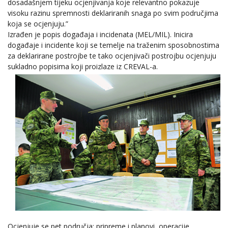
dosadašnjem tijeku ocjenjivanja koje relevantno pokazuje
visoku razinu spremnosti deklariranih snaga po svim područjima
koja se ocjenjuju.”
Izrađen je popis događaja i incidenata (MEL/MIL). Inicira
događaje i incidente koji se temelje na traženim sposobnostima
za deklarirane postrojbe te tako ocjenjivači postrojbu ocjenjuju
sukladno popisima koji proizlaze iz CREVAL-a.
Ocjenjuje se pet područja: pripreme i planovi, operacije,