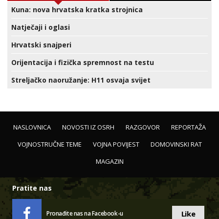
Kuna: nova hrvatska kratka strojnica
Natječaji i oglasi
Hrvatski snajperi
Orijentacija i fizička spremnost na testu
Streljačko naoružanje: H11 osvaja svijet
NASLOVNICA
NOVOSTI IZ OSRH
RAZGOVOR
REPORTAŽA
VOJNOSTRUČNE TEME
VOJNA POVIJEST
DOMOVINSKI RAT
MAGAZIN
Pratite nas
Like
Pronađite nas na Facebook-u