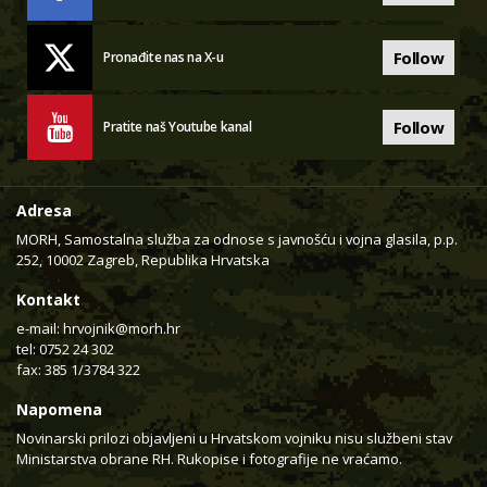
Follow
Pronađite nas na X-u
Follow
Pratite naš Youtube kanal
Adresa
MORH, Samostalna služba za odnose s javnošću i vojna glasila, p.p.
252, 10002 Zagreb, Republika Hrvatska
Kontakt
e-mail:
hrvojnik@morh.hr
tel: 0752 24 302
fax: 385 1/3784 322
Napomena
Novinarski prilozi objavljeni u Hrvatskom vojniku nisu službeni stav
Ministarstva obrane RH. Rukopise i fotografije ne vraćamo.