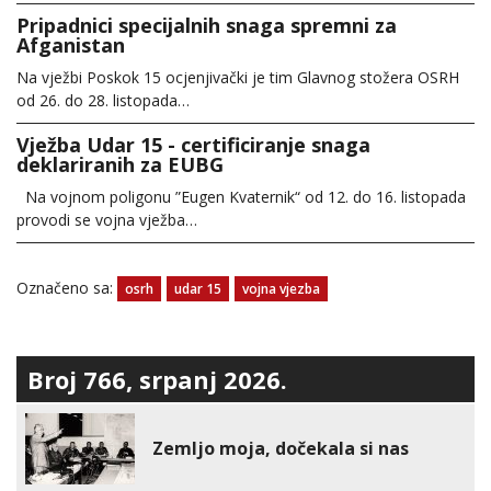
Pripadnici specijalnih snaga spremni za
Afganistan
Na vježbi Poskok 15 ocjenjivački je tim Glavnog stožera OSRH
od 26. do 28. listopada…
Vježba Udar 15 - certificiranje snaga
deklariranih za EUBG
Na vojnom poligonu ”Eugen Kvaternik“ od 12. do 16. listopada
provodi se vojna vježba…
Označeno sa:
osrh
udar 15
vojna vjezba
Broj 766, srpanj 2026.
Zemljo moja, dočekala si nas