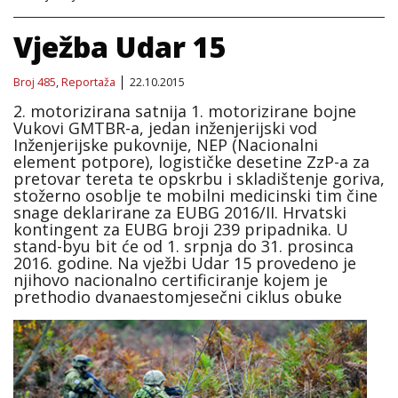
Vježba Udar 15
Broj 485
,
Reportaža
22.10.2015
2. motorizirana satnija 1. motorizirane bojne
Vukovi GMTBR-a, jedan inženjerijski vod
Inženjerijske pukovnije, NEP (Nacionalni
element potpore), logističke desetine ZzP-a za
pretovar tereta te opskrbu i skladištenje goriva,
stožerno osoblje te mobilni medicinski tim čine
snage deklarirane za EUBG 2016/II. Hrvatski
kontingent za EUBG broji 239 pripadnika. U
stand-byu bit će od 1. srpnja do 31. prosinca
2016. godine. Na vježbi Udar 15 provedeno je
njihovo nacionalno certificiranje kojem je
prethodio dvanaestomjesečni ciklus obuke