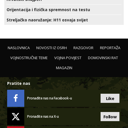
Orijentacija i fizička spremnost na testu
Streljačko naoružanje: H11 osvaja svijet
NASLOVNICA
NOVOSTI IZ OSRH
RAZGOVOR
REPORTAŽA
VOJNOSTRUČNE TEME
VOJNA POVIJEST
DOMOVINSKI RAT
MAGAZIN
Pratite nas
Like
Pronađite nas na Facebook-u
Follow
Pronađite nas na X-u