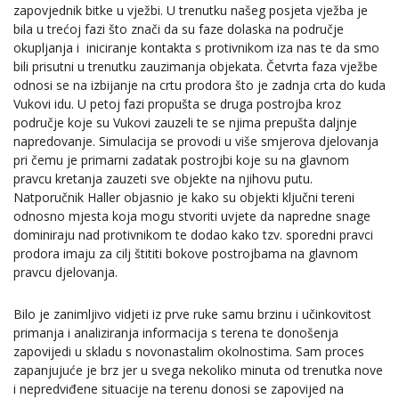
zapovjednik bitke u vježbi. U trenutku našeg posjeta vježba je
bila u trećoj fazi što znači da su faze dolaska na područje
okupljanja i iniciranje kontakta s protivnikom iza nas te da smo
bili prisutni u trenutku zauzimanja objekata. Četvrta faza vježbe
odnosi se na izbijanje na crtu prodora što je zadnja crta do kuda
Vukovi idu. U petoj fazi propušta se druga postrojba kroz
područje koje su Vukovi zauzeli te se njima prepušta daljnje
napredovanje. Simulacija se provodi u više smjerova djelovanja
pri čemu je primarni zadatak postrojbi koje su na glavnom
pravcu kretanja zauzeti sve objekte na njihovu putu.
Natporučnik Haller objasnio je kako su objekti ključni tereni
odnosno mjesta koja mogu stvoriti uvjete da napredne snage
dominiraju nad protivnikom te dodao kako tzv. sporedni pravci
prodora imaju za cilj štititi bokove postrojbama na glavnom
pravcu djelovanja.
Bilo je zanimljivo vidjeti iz prve ruke samu brzinu i učinkovitost
primanja i analiziranja informacija s terena te donošenja
zapovijedi u skladu s novonastalim okolnostima. Sam proces
zapanjujuće je brz jer u svega nekoliko minuta od trenutka nove
i nepredviđene situacije na terenu donosi se zapovijed na