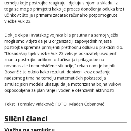
temelju koje postrojbe reagiraju i djeluju s njom u skladu. Iz
toga se moglo primijetiti kako je proces donošenja odluka brz i
učinkovit što je i primarni zadatak računalno potpomognute
vježbe Vuk 23.
Dok je ekipa Hrvatskog vojnika bila prisutna na samoj vježbi
mogli smo vidjeti da je u organizaciji zapovjednih mjesta
postrojba spremna primijeniti prethodnu odluku u praktični dio.
”Dosadašnji tijek vježbe Vuk 23 velik je pokazatelj usvojenih
znanja postrojbe prilikom odlučivanja i prilagodbe na
novonastale i nepredviđene situacije,” rekao nam je bojnik
Bosančić te otkrio kako rezultati dobiveni kroz opažanje
nadzornog tima na temelju matematičkih pokazatelja
simulacijskih modela ukazuju da je motorizirana bojna Vukovi
osposobljena za planiranje i vođenje ofenzivnih aktivnosti.
Tekst Tomislav Vidaković; FOTO Mladen Čobanović
Slični članci
Vježba na zemljištu