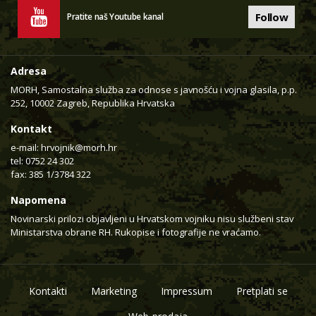
Follow
Pratite naš Youtube kanal
Adresa
MORH, Samostalna služba za odnose s javnošću i vojna glasila, p.p.
252, 10002 Zagreb, Republika Hrvatska
Kontakt
e-mail:
hrvojnik@morh.hr
tel: 0752 24 302
fax: 385 1/3784 322
Napomena
Novinarski prilozi objavljeni u Hrvatskom vojniku nisu službeni stav
Ministarstva obrane RH. Rukopise i fotografije ne vraćamo.
Kontakti
Marketing
Impressum
Pretplati se