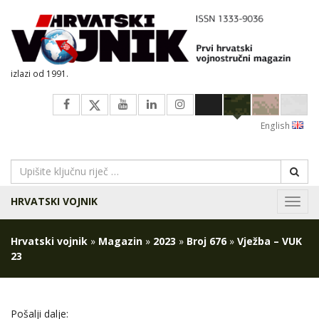
izlazi od 1991.
English
HRVATSKI VOJNIK
Navig
Hrvatski vojnik
»
Magazin
»
2023
»
Broj 676
»
Vježba – VUK
23
Pošalji dalje: