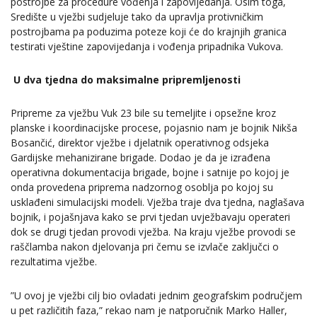
postrojbe za procedure vođenja i zapovijedanja. Osim toga,
Središte u vježbi sudjeluje tako da upravlja protivničkim
postrojbama pa poduzima poteze koji će do krajnjih granica
testirati vještine zapovijedanja i vođenja pripadnika Vukova.
U dva tjedna do maksimalne pripremljenosti
Pripreme za vježbu Vuk 23 bile su temeljite i opsežne kroz
planske i koordinacijske procese, pojasnio nam je bojnik Nikša
Bosančić, direktor vježbe i djelatnik operativnog odsjeka
Gardijske mehanizirane brigade. Dodao je da je izrađena
operativna dokumentacija brigade, bojne i satnije po kojoj je
onda provedena priprema nadzornog osoblja po kojoj su
usklađeni simulacijski modeli. Vježba traje dva tjedna, naglašava
bojnik, i pojašnjava kako se prvi tjedan uvježbavaju operateri
dok se drugi tjedan provodi vježba. Na kraju vježbe provodi se
raščlamba nakon djelovanja pri čemu se izvlače zaključci o
rezultatima vježbe.
”U ovoj je vježbi cilj bio ovladati jednim geografskim područjem
u pet različitih faza,” rekao nam je natporučnik Marko Haller,