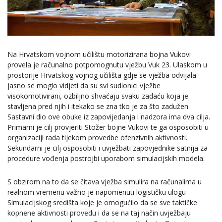
Na Hrvatskom vojnom učilištu motorizirana bojna Vukovi
provela je računalno potpomognutu vježbu Vuk 23. Ulaskom u
prostorije Hrvatskog vojnog učilišta gdje se vježba odvijala
jasno se moglo vidjeti da su svi sudionici vježbe
visokomotivirani, ozbiljno shvaćaju svaku zadaću koja je
stavljena pred njih i itekako se zna tko je za što zadužen.
Sastavni dio ove obuke iz zapovijedanja i nadzora ima dva cilja.
Primarni je cilj provjeriti Stožer bojne Vukovi te ga osposobiti u
organizaciji rada tijekom provedbe ofenzivnih aktivnosti.
Sekundarni je cilj osposobiti i uvježbati zapovjednike satnija za
procedure vođenja postrojbi uporabom simulacijskih modela.
S obzirom na to da se čitava vježba simulira na računalima u
realnom vremenu važno je napomenuti logističku ulogu
Simulacijskog središta koje je omogućilo da se sve taktičke
kopnene aktivnosti provedu i da se na taj način uvježbaju