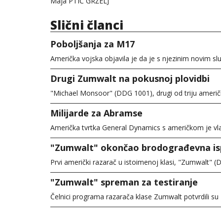
Maja PTIĆ GRŽELJ
Slični članci
Poboljšanja za M17
Američka vojska objavila je da je s njezinim novim sl
Drugi Zumwalt na pokusnoj plovidbi
"Michael Monsoor" (DDG 1001), drugi od triju američk
Milijarde za Abramse
Američka tvrtka General Dynamics s američkom je vl
"Zumwalt" okončao brodograđevna isp
Prvi američki razarač u istoimenoj klasi, "Zumwalt" 
"Zumwalt" spreman za testiranje
Čelnici programa razarača klase Zumwalt potvrdili su 