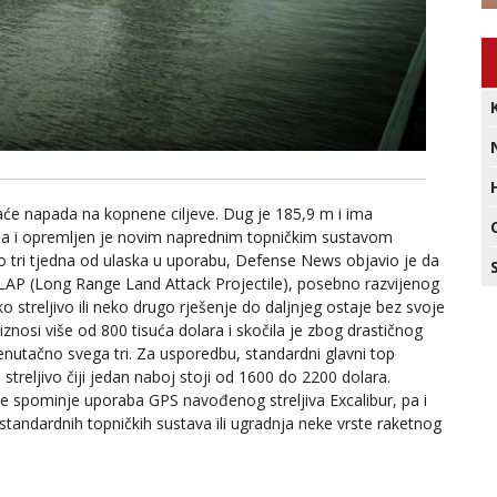
aće napada na kopnene ciljeve. Dug je 185,9 m i ima
irana i opremljen je novim naprednim topničkim sustavom
tri tjedna od ulaska u uporabu, Defense News objavio je da
RLAP (Long Range Land Attack Projectile), posebno razvijenog
streljivo ili neko drugo rješenje do daljnjeg ostaje bez svoje
nosi više od 800 tisuća dolara i skočila je zbog drastičnog
trenutačno svega tri. Za usporedbu, standardni glavni top
 streljivo čiji jedan naboj stoji od 1600 do 2200 dolara.
e spominje uporaba GPS navođenog streljiva Excalibur, pa i
andardnih topničkih sustava ili ugradnja neke vrste raketnog