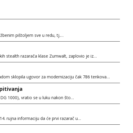
užbenim pištoljem sve u redu, tj.…
ih stealth razarača klase Zumwalt, zaplovio je iz…
adom sklopila ugovor za modernizaciju čak 786 tenkova…
itivanja
(DDG 1000), vratio se u luku nakon što…
14. rujna informaciju da će prvi razarač u…