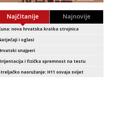
Najčitanije
Najnovije
Kuna: nova hrvatska kratka strojnica
Natječaji i oglasi
Hrvatski snajperi
Orijentacija i fizička spremnost na testu
Streljačko naoružanje: H11 osvaja svijet