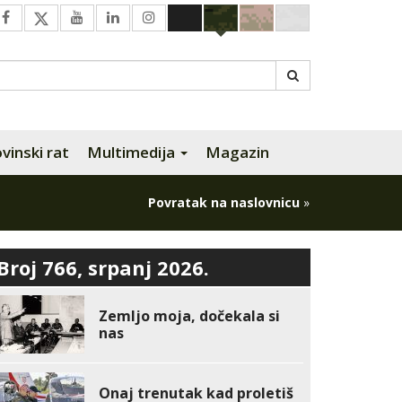
inski rat
Multimedija
Magazin
Povratak na naslovnicu
»
Broj 766, srpanj 2026.
Zemljo moja, dočekala si
nas
Onaj trenutak kad proletiš