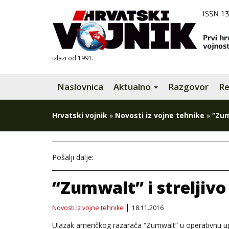
izlazi od 1991.
Naslovnica
Aktualno
Razgovor
Re
Hrvatski vojnik
»
Novosti iz vojne tehnike
»
“Zum
Pošalji dalje:
“Zumwalt” i streljivo
Novosti iz vojne tehnike
18.11.2016
Ulazak američkog razarača “Zumwalt” u operativnu u