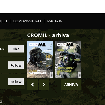
IJEST
DOMOVINSKI RAT
MAGAZIN
CROMIL - arhiva
Like
k-u
Follow
Follow
ARHIVA
a