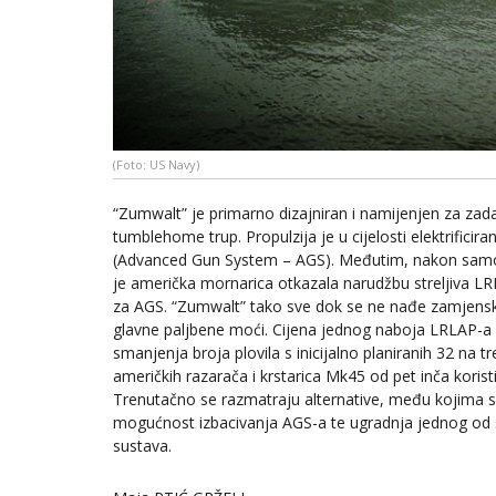
(Foto: US Navy)
“Zumwalt” je primarno dizajniran i namijenjen za zad
tumblehome trup. Propulzija je u cijelosti elektrific
(Advanced Gun System – AGS). Međutim, nakon samo 
je američka mornarica otkazala narudžbu streljiva L
za AGS. “Zumwalt” tako sve dok se ne nađe zamjensko 
glavne paljbene moći. Cijena jednog naboja LRLAP-a iz
smanjenja broja plovila s inicijalno planiranih 32 na 
američkih razarača i krstarica Mk45 od pet inča koristi
Trenutačno se razmatraju alternative, među kojima s
mogućnost izbacivanja AGS-a te ugradnja jednog od st
sustava.