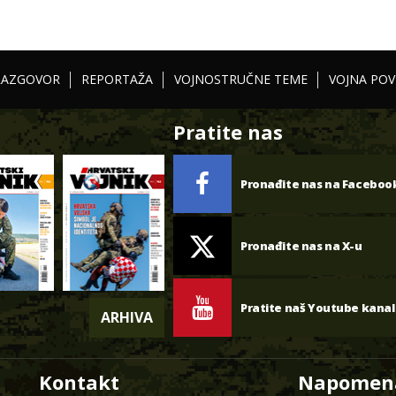
RAZGOVOR
REPORTAŽA
VOJNOSTRUČNE TEME
VOJNA POV
Pratite nas
Pronađite nas na Faceboo
Pronađite nas na X-u
Pratite naš Youtube kanal
ARHIVA
Kontakt
Napomen