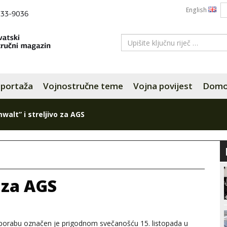
English
portaža
Vojnostručne teme
Vojna povijest
Domov
walt” i streljivo za AGS
 za AGS
porabu označen je prigodnom svečanošću 15. listopada u