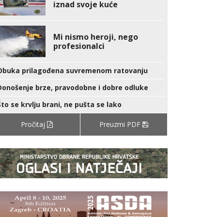
iznad svoje kuće
Mi nismo heroji, nego
profesionalci
Obuka prilagođena suvremenom ratovanju
Donošenje brze, pravodobne i dobre odluke
Što se krvlju brani, ne pušta se lako
Pročitaj
Preuzmi PDF