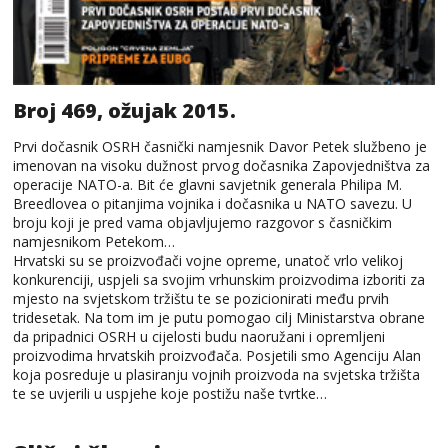
Broj 469, ožujak 2015.
Prvi dočasnik OSRH časnički namjesnik Davor Petek službeno je
imenovan na visoku dužnost prvog dočasnika Zapovjedništva za
operacije NATO-a. Bit će glavni savjetnik generala Philipa M.
Breedlovea o pitanjima vojnika i dočasnika u NATO savezu. U
broju koji je pred vama objavljujemo razgovor s časničkim
namjesnikom Petekom…
Hrvatski su se proizvođači vojne opreme, unatoč vrlo velikoj
konkurenciji, uspjeli sa svojim vrhunskim proizvodima izboriti za
mjesto na svjetskom tržištu te se pozicionirati među prvih
tridesetak. Na tom im je putu pomogao cilj Ministarstva obrane
da pripadnici OSRH u cijelosti budu naoružani i opremljeni
proizvodima hrvatskih proizvođača. Posjetili smo Agenciju Alan
koja posreduje u plasiranju vojnih proizvoda na svjetska tržišta
te se uvjerili u uspjehe koje postižu naše tvrtke…