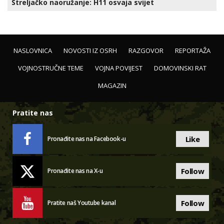
Streljačko naoružanje: H11 osvaja svijet
NASLOVNICA
NOVOSTI IZ OSRH
RAZGOVOR
REPORTAŽA
VOJNOSTRUČNE TEME
VOJNA POVIJEST
DOMOVINSKI RAT
MAGAZIN
Pratite nas
Like
Pronađite nas na Facebook-u
Follow
Pronađite nas na X-u
Follow
Pratite naš Youtube kanal