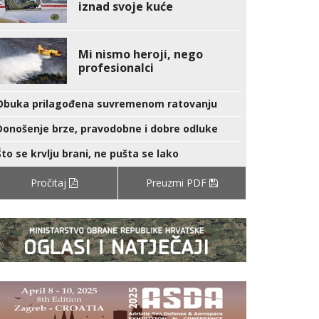
iznad svoje kuće
Mi nismo heroji, nego
profesionalci
Obuka prilagođena suvremenom ratovanju
Donošenje brze, pravodobne i dobre odluke
Što se krvlju brani, ne pušta se lako
Pročitaj
Preuzmi PDF