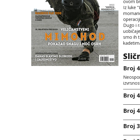
ovom br
Iz luke 
mornaric
operacij
Dugo i 
uobičaje
smo ih t
kadetim
Slič
Broj 4
Neosporn
izvrsnos
Broj 4
Broj 4
Broj 3