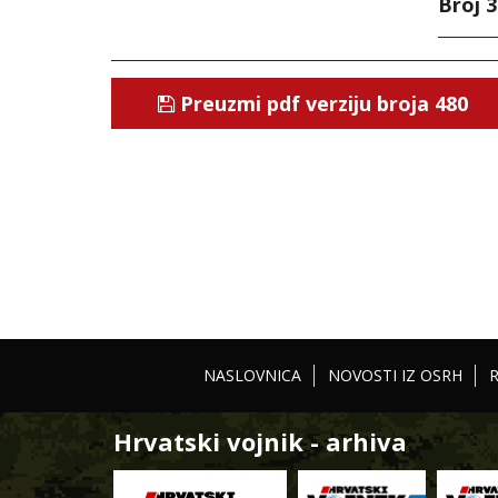
Broj 3
Preuzmi pdf verziju broja 480
NASLOVNICA
NOVOSTI IZ OSRH
Hrvatski vojnik - arhiva