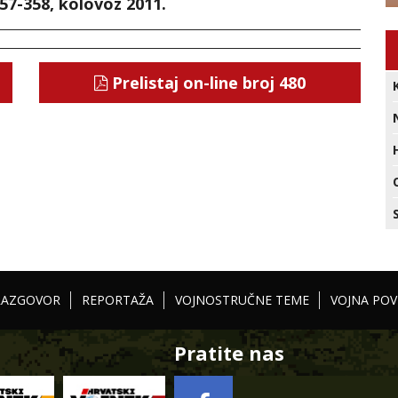
57-358, kolovoz 2011.
Prelistaj on-line broj 480
RAZGOVOR
REPORTAŽA
VOJNOSTRUČNE TEME
VOJNA POV
Pratite nas