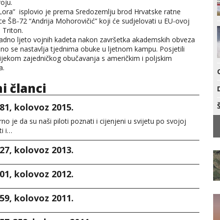
oju.
“Lora” isplovio je prema Sredozemlju brod Hrvatske ratne
e ŠB-72 “Andrija Mohorovičić” koji će sudjelovati u EU-ovoj
i Triton.
radno ljeto vojnih kadeta nakon završetka akademskih obveza
no se nastavlja tjednima obuke u ljetnom kampu. Posjetili
ijekom zajedničkog obučavanja s američkim i poljskim
a.
ni članci
81, kolovoz 2015.
o je da su naši piloti poznati i cijenjeni u svijetu po svojoj
ti i…
27, kolovoz 2013.
01, kolovoz 2012.
59, kolovoz 2011.