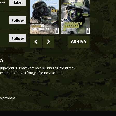
Like
k-u
Follow
Follow
ARHIVA
a
 objavljeni u Hrvatskom vojniku nisu službeni stav
e RH. Rukopise i fotografije ne vraćamo.
-prodaja