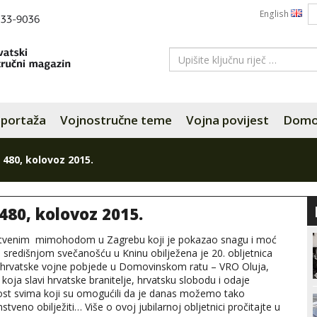
English
portaža
Vojnostručne teme
Vojna povijest
Domov
 480, kolovoz 2015.
 480, kolovoz 2015.
stvenim mimohodom u Zagrebu koji je pokazao snagu i moć
središnjom svečanošću u Kninu obilježena je 20. obljetnica
 hrvatske vojne pobjede u Domovinskom ratu – VRO Oluja,
koja slavi hrvatske branitelje, hrvatsku slobodu i odaje
ost svima koji su omogućili da je danas možemo tako
stveno obilježiti… Više o ovoj jubilarnoj obljetnici pročitajte u