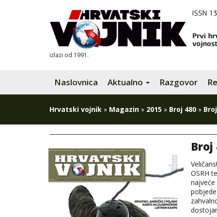
izlazi od 1991.
Naslovnica
Aktualno
Razgovor
Re
Hrvatski vojnik
»
Magazin
»
2015
»
Broj 480
»
Broj
Broj
Veličan
OSRH te 
najveće
pobjede 
zahvaln
dostojan