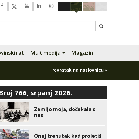
inski rat
Multimedija
Magazin
Povratak na naslovnicu
»
Broj 766, srpanj 2026.
Zemljo moja, dočekala si
nas
Onaj trenutak kad proletiš