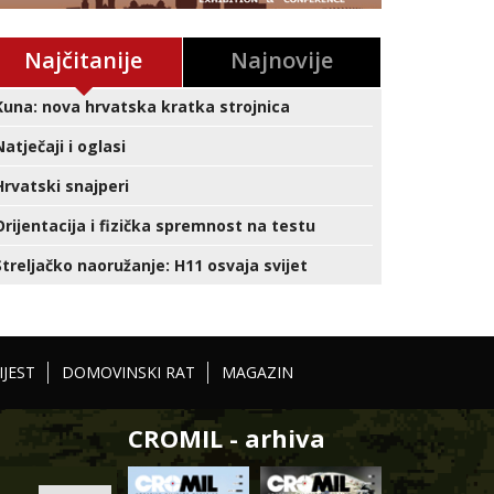
Najčitanije
Najnovije
Kuna: nova hrvatska kratka strojnica
Natječaji i oglasi
Hrvatski snajperi
Orijentacija i fizička spremnost na testu
Streljačko naoružanje: H11 osvaja svijet
IJEST
DOMOVINSKI RAT
MAGAZIN
CROMIL - arhiva