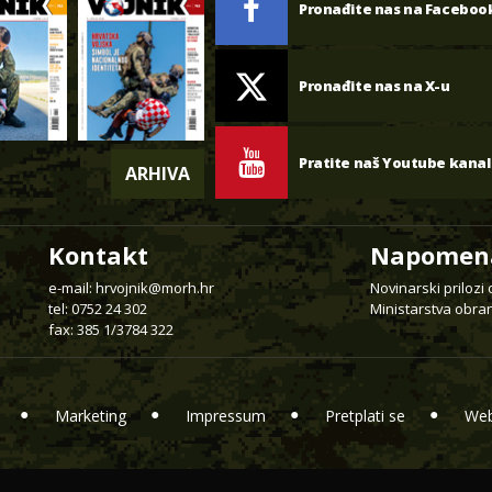
Pronađite nas na Faceboo
Pronađite nas na X-u
Pratite naš Youtube kanal
ARHIVA
Kontakt
Napomen
e-mail:
hrvojnik@morh.hr
Novinarski prilozi
tel: 0752 24 302
Ministarstva obran
fax: 385 1/3784 322
Marketing
Impressum
Pretplati se
Web