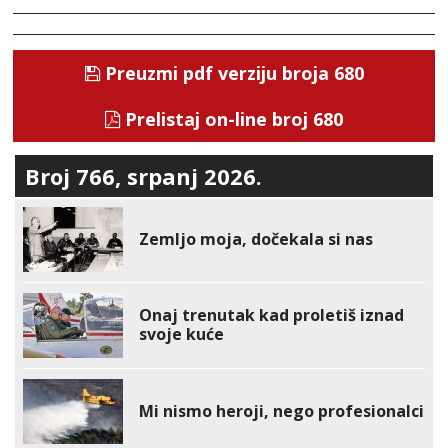
Preuzmi pdf verziju broja 680
Prelistaj on-line broj 680
Broj 766, srpanj 2026.
Zemljo moja, dočekala si nas
Onaj trenutak kad proletiš iznad
svoje kuće
Mi nismo heroji, nego profesionalci