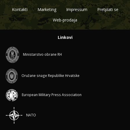
Kontakti
Marketing
Impressum
Pretplati se
Web-prodaja
Linkovi
Ministarstvo obrane RH
Oružane snage Republike Hrvatske
European Military Press Association
NATO