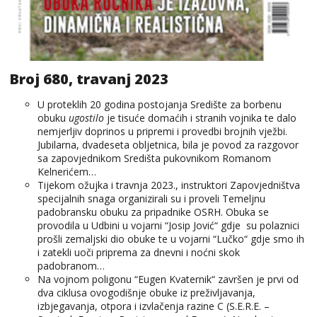
Broj 680, travanj 2023
U proteklih 20 godina postojanja Središte za borbenu
obuku
ugostilo
je tisuće domaćih i stranih vojnika te dalo
nemjerljiv doprinos u pripremi i provedbi brojnih vježbi.
Jubilarna, dvadeseta obljetnica, bila je povod za razgovor
sa zapovjednikom Središta pukovnikom Romanom
Kelnerićem…
Tijekom ožujka i travnja 2023., instruktori Zapovjedništva
specijalnih snaga organizirali su i proveli Temeljnu
padobransku obuku za pripadnike OSRH. Obuka se
provodila u Udbini u vojarni “Josip Jović“ gdje su polaznici
prošli zemaljski dio obuke te u vojarni “Lučko“ gdje smo ih
i zatekli uoči priprema za dnevni i noćni skok
padobranom…
Na vojnom poligonu “Eugen Kvaternik“ završen je prvi od
dva ciklusa ovogodišnje obuke iz preživljavanja,
izbjegavanja, otpora i izvlačenja razine C (S.E.R.E. –