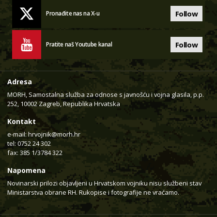
Follow
Pronađite nas na X-u
Follow
Pratite naš Youtube kanal
Adresa
MORH, Samostalna služba za odnose s javnošću i vojna glasila, p.p.
252, 10002 Zagreb, Republika Hrvatska
Kontakt
e-mail:
hrvojnik@morh.hr
tel: 0752 24 302
fax: 385 1/3784 322
Napomena
Novinarski prilozi objavljeni u Hrvatskom vojniku nisu službeni stav
Ministarstva obrane RH. Rukopise i fotografije ne vraćamo.