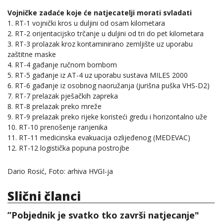
Vojničke zadaće koje će natjecatelji morati svladati
1. RT-1 vojnički kros u duljini od osam kilometara
2. RT-2 orijentacijsko trčanje u duljini od tri do pet kilometara
3. RT-3 prolazak kroz kontaminirano zemljište uz uporabu
zaštitne maske
4. RT-4 gađanje ručnom bombom
5. RT-5 gađanje iz AT-4 uz uporabu sustava MILES 2000
6. RT-6 gađanje iz osobnog naoružanja (jurišna puška VHS-D2)
7. RT-7 prelazak pješačkih zapreka
8. RT-8 prelazak preko mreže
9. RT-9 prelazak preko rijeke koristeći gredu i horizontalno uže
10. RT-10 prenošenje ranjenika
11. RT-11 medicinska evakuacija ozlijeđenog (MEDEVAC)
12. RT-12 logistička popuna postrojbe
Dario Rosić, Foto: arhiva HVGI-ja
Slični članci
”Pobjednik je svatko tko završi natjecanje"