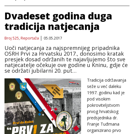
Dvadeset godina duga
tradicija natjecanja
Broj 525
,
Reportaža
05.05.2017
Uoči natjecanja za najspremnijeg pripadnika
OSRH Prvi za Hrvatsku 2017., donosimo kratak
presjek dosad održanih te najavljujemo što sve
natjecatelje očekuje ove godine u Kninu, gdje će
se održati jubilarni 20. put…
Tradicija održavanja
seže u već daleku
1997. godinu kad je
pod visokim
pokroviteljstvom
prvog hrvatskog
predsjednika dr.
Franje Tuđmana
organizirano prvo