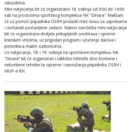
rekvizitima.
Mini natjecanje bit će organizirano 18. svibnja od 9:00 do 14:00
sati na prostorima sportskog kompleksa NK “Dinara”. Mališani
će uz pomoć pripadnika OSRH prolaziti mini stazu sa zaprekama
i izvršavati postavljene zadaće. Nakon završetka mini natjecanja
bit će organizirana dodjela prikupljenih sredstava i opreme
kninskim vrtićima, uz prigodan program i uručenje darova i
potvrdnica malim sudionicima.
Uz natjecanje, 18. i 19. svibnja na sportskom kompleksu NK
“Dinara” bit će organiziran i taktičko-tehnički zbor borbene i
neborbene tehnike te opreme i naoružanja pripadnika OSRH i
MUP-a RH.