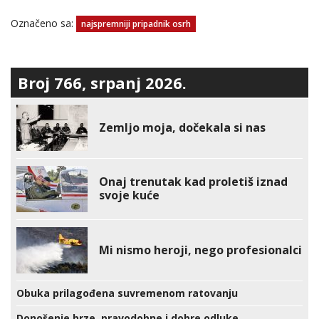
Označeno sa:
najspremniji pripadnik osrh
Broj 766, srpanj 2026.
Zemljo moja, dočekala si nas
Onaj trenutak kad proletiš iznad
svoje kuće
Mi nismo heroji, nego profesionalci
Obuka prilagođena suvremenom ratovanju
Donošenje brze, pravodobne i dobre odluke