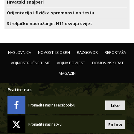
Hrvatski snajperi
Orijentacija i fizička spremnost na testu
Streljačko naoružanje: H11 osvaja svijet
NASLOVNICA
NOVOSTI IZ OSRH
RAZGOVOR
REPORTAŽA
VOJNOSTRUČNE TEME
VOJNA POVIJEST
DOMOVINSKI RAT
MAGAZIN
Pratite nas
Like
Pronađite nas na Facebook-u
Follow
Pronađite nas na X-u