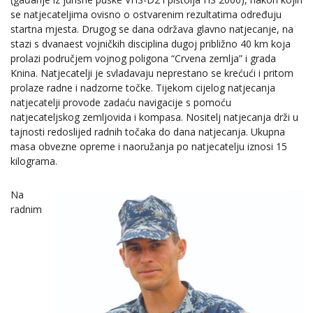
se natjecateljima ovisno o ostvarenim rezultatima određuju
startna mjesta. Drugog se dana održava glavno natjecanje, na
stazi s dvanaest vojničkih disciplina dugoj približno 40 km koja
prolazi područjem vojnog poligona “Crvena zemlja” i grada
Knina. Natjecatelji je svladavaju neprestano se krećući i pritom
prolaze radne i nadzorne točke. Tijekom cijelog natjecanja
natjecatelji provode zadaću navigacije s pomoću
natjecateljskog zemljovida i kompasa. Nositelj natjecanja drži u
tajnosti redoslijed radnih točaka do dana natjecanja. Ukupna
masa obvezne opreme i naoružanja po natjecatelju iznosi 15
kilograma.
Na
radnim