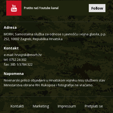
Follow
Pratite naš Youtube kanal
Adresa
MORH, Samostalna služba za odnose s javnošću i vojna glasila, p.p.
252, 10002 Zagreb, Republika Hrvatska
Kontakt
e-mail:
hrvojnik@morh.hr
tel: 0752 24 302
fax: 385 1/3784 322
Napomena
Novinarski prilozi objavljeni u Hrvatskom vojniku nisu službeni stav
Ministarstva obrane RH. Rukopise i fotografije ne vraćamo.
Kontakti
Marketing
Impressum
Pretplati se