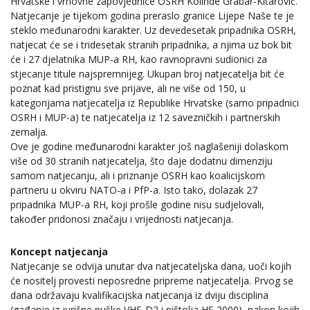
Hrvatske i vrhovne zapovjednice OSRH Kolinde Grabar-Kitarović.
Natjecanje je tijekom godina preraslo granice Lijepe Naše te je
steklo međunarodni karakter. Uz devedesetak pripadnika OSRH,
natjecat će se i tridesetak stranih pripadnika, a njima uz bok bit
će i 27 djelatnika MUP-a RH, kao ravnopravni sudionici za
stjecanje titule najspremnijeg. Ukupan broj natjecatelja bit će
poznat kad pristignu sve prijave, ali ne više od 150, u
kategorijama natjecatelja iz Republike Hrvatske (samo pripadnici
OSRH i MUP-a) te natjecatelja iz 12 savezničkih i partnerskih
zemalja.
Ove je godine međunarodni karakter još naglašeniji dolaskom
više od 30 stranih natjecatelja, što daje dodatnu dimenziju
samom natjecanju, ali i priznanje OSRH kao koalicijskom
partneru u okviru NATO-a i PfP-a. Isto tako, dolazak 27
pripadnika MUP-a RH, koji prošle godine nisu sudjelovali,
također pridonosi značaju i vrijednosti natjecanja.
Koncept natjecanja
Natjecanje se odvija unutar dva natjecateljska dana, uoči kojih
će nositelj provesti neposredne pripreme natjecatelja. Prvog se
dana održavaju kvalifikacijska natjecanja iz dviju disciplina
(gađanje iz jurišne puške VHS-D2 i pištolja HS 2000), nakon kojih