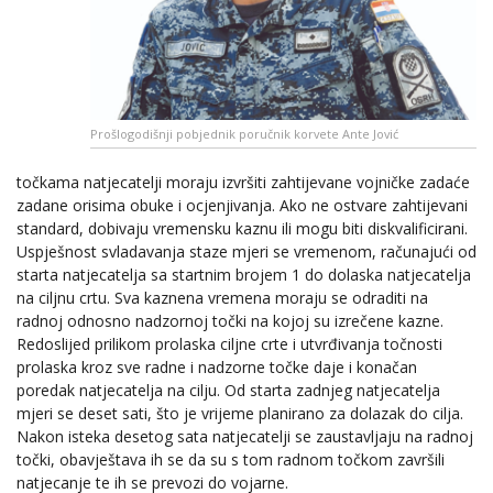
Prošlogodišnji pobjednik poručnik korvete Ante Jović
točkama natjecatelji moraju izvršiti zahtijevane vojničke zadaće
zadane orisima obuke i ocjenjivanja. Ako ne ostvare zahtijevani
standard, dobivaju vremensku kaznu ili mogu biti diskvalificirani.
Uspješnost svladavanja staze mjeri se vremenom, računajući od
starta natjecatelja sa startnim brojem 1 do dolaska natjecatelja
na ciljnu crtu. Sva kaznena vremena moraju se odraditi na
radnoj odnosno nadzornoj točki na kojoj su izrečene kazne.
Redoslijed prilikom prolaska ciljne crte i utvrđivanja točnosti
prolaska kroz sve radne i nadzorne točke daje i konačan
poredak natjecatelja na cilju. Od starta zadnjeg natjecatelja
mjeri se deset sati, što je vrijeme planirano za dolazak do cilja.
Nakon isteka desetog sata natjecatelji se zaustavljaju na radnoj
točki, obavještava ih se da su s tom radnom točkom završili
natjecanje te ih se prevozi do vojarne.