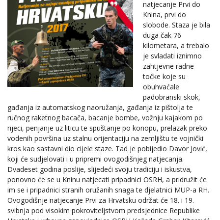
natjecanje Prvi do
Knina, prvi do
slobode. Staza je bila
duga čak 76
kilometara, a trebalo
je svladati iznimno
zahtjevne radne
točke koje su
obuhvaćale
padobranski skok,
gađanja iz automatskog naoružanja, gađanja iz pištolja te
ručnog raketnog bacača, bacanje bombe, vožnju kajakom po
rijeci, penjanje uz liticu te spuštanje po konopu, prelazak preko
vodenih površina uz stalnu orijentaciju na zemljištu te vojnički
kros kao sastavni dio cijele staze. Tad je pobijedio Davor Jović,
koji će sudjelovati i u pripremi ovogodišnjeg natjecanja.
Dvadeset godina poslije, slijedeći svoju tradiciju i iskustva,
ponovno će se u Kninu natjecati pripadnici OSRH, a pridružit će
im se i pripadnici stranih oružanih snaga te djelatnici MUP-a RH.
Ovogodišnje natjecanje Prvi za Hrvatsku održat će 18. i 19.
svibnja pod visokim pokroviteljstvom predsjednice Republike