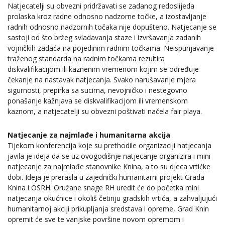
Natjecatelji su obvezni pridržavati se zadanog redoslijeda
prolaska kroz radne odnosno nadzorne točke, a izostavljanje
radnih odnosno nadzornih točaka nije dopušteno. Natjecanje se
sastoji od što bržeg svladavanja staze i izvršavanja zadanih
vojničkih zadaća na pojedinim radnim točkama. Neispunjavanje
traženog standarda na radnim točkama rezultira
diskvalifikacijom ili kaznenim vremenom kojim se određuje
čekanje na nastavak natjecanja. Svako narušavanje mjera
sigurnosti, prepirka sa sucima, nevojničko i nestegovno
ponašanje kažnjava se diskvalifikacijom ili vremenskom
kaznom, a natjecatelji su obvezni poštivati načela fair playa.
Natjecanje za najmlađe i humanitarna akcija
Tijekom konferencija koje su prethodile organizaciji natjecanja
javila je ideja da se uz ovogodišnje natjecanje organizira i mini
natjecanje za najmlađe stanovnike Knina, a to su djeca vrtićke
dobi. Ideja je prerasla u zajednički humanitarni projekt Grada
Knina i OSRH. Oružane snage RH uredit će do početka mini
natjecanja okućnice i okoliš četiriju gradskih vrtića, a zahvaljujući
humanitarnoj akciji prikupljanja sredstava i opreme, Grad Knin
opremit će sve te vanjske površine novom opremom i