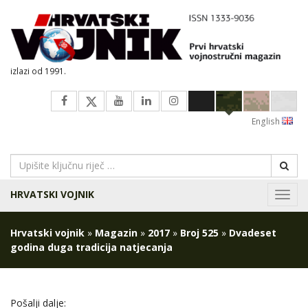
izlazi od 1991.
English
HRVATSKI VOJNIK
Navig
Hrvatski vojnik
»
Magazin
»
2017
»
Broj 525
»
Dvadeset
godina duga tradicija natjecanja
Pošalji dalje: