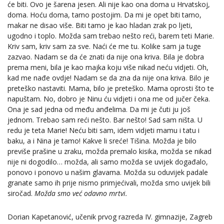
će biti. Ovo je šarena jesen. Ali nije kao ona doma u Hrvatskoj,
doma. Hoću doma, tamo postojim. Da mi je opet biti tamo,
makar ne disao više. Biti tamo je kao hladan zrak po ljeti,
ugodno i toplo. Možda sam trebao nešto reći, barem teti Marie.
Kriv sam, kriv sam za sve. Naći će me tu. Kolike sam ja tuge
zazvao. Nadam se da će znati da nije ona kriva. Bila je dobra
prema meni, bila je kao majka koju više nikad neću vidjeti. Oh,
kad me nađe ovdje! Nadam se da zna da nije ona kriva. Bilo je
preteško nastaviti. Mama, bilo je preteško. Mama oprosti što te
napuštam. No, dobro je Ninu ću vidjeti i ona me od jučer čeka.
Ona je sad jedna od među anđelima. Da mi je čuti ju još
jednom. Trebao sam reći nešto. Bar nešto! Sad sam ništa. U
redu je teta Marie! Neću biti sam, idem vidjeti mamu i tatu i
baku, a i Nina je tamo! Kakve li sreće! Tišina. Možda je bilo
previše prašine u zraku, možda premalo kisika, možda se nikad
nije ni dogodilo… možda, ali samo možda se uvijek događalo,
ponovo i ponovo u našim glavama. Možda su oduvijek padale
granate samo ih prije nismo primjećivali, možda smo uvijek bili
siročad.
Možda smo već odavno mrtvi.
Dorian Kapetanović, učenik prvog razreda IV. gimnazije, Zagreb