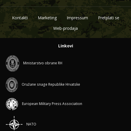
Kontakti
Marketing
Impressum
Pretplati se
Web-prodaja
Linkovi
Ministarstvo obrane RH
Oružane snage Republike Hrvatske
European Military Press Association
NATO