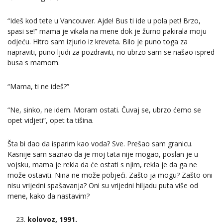
“Ideš kod tete u Vancouver. Ajde! Bus ti ide u pola pet! Brzo,
spasi se!” mama je vikala na mene dok je žurno pakirala moju
odjeću. Hitro sam izjurio iz kreveta. Bilo je puno toga za
napraviti, puno ljudi za pozdraviti, no ubrzo sam se našao ispred
busa s mamom.
“Mama, ti ne ideš?”
“Ne, sinko, ne idem. Moram ostati. Čuvaj se, ubrzo ćemo se
opet vidjeti”, opet ta tišina.
Šta bi dao da isparim kao voda? Sve. Prešao sam granicu.
Kasnije sam saznao da je moj tata nije mogao, poslan je u
vojsku, mama je rekla da će ostati s njim, rekla je da ga ne
može ostaviti. Nina ne može pobjeći. Zašto ja mogu? Zašto oni
nisu vrijedni spašavanja? Oni su vrijedni hiljadu puta više od
mene, kako da nastavim?
kolovoz, 1991.