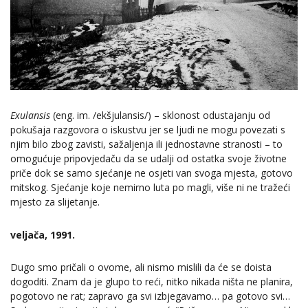
Exulansis
(eng. im. /ekšjulansis/) – sklonost odustajanju od
pokušaja razgovora o iskustvu jer se ljudi ne mogu povezati s
njim bilo zbog zavisti, sažaljenja ili jednostavne stranosti – to
omogućuje pripovjedaču da se udalji od ostatka svoje životne
priče dok se samo sjećanje ne osjeti van svoga mjesta, gotovo
mitskog. Sjećanje koje nemirno luta po magli, više ni ne tražeći
mjesto za slijetanje.
veljača, 1991.
Dugo smo pričali o ovome, ali nismo mislili da će se doista
dogoditi. Znam da je glupo to reći, nitko nikada ništa ne planira,
pogotovo ne rat; zapravo ga svi izbjegavamo… pa gotovo svi…