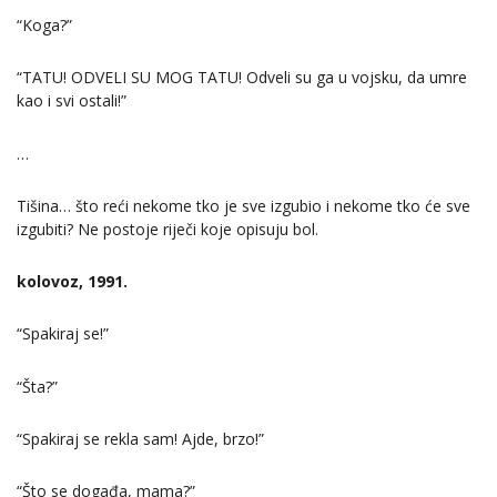
“Koga?”
“TATU! ODVELI SU MOG TATU! Odveli su ga u vojsku, da umre
kao i svi ostali!”
…
Tišina… što reći nekome tko je sve izgubio i nekome tko će sve
izgubiti? Ne postoje riječi koje opisuju bol.
kolovoz, 1991.
“Spakiraj se!”
“Šta?”
“Spakiraj se rekla sam! Ajde, brzo!”
“Što se događa, mama?”