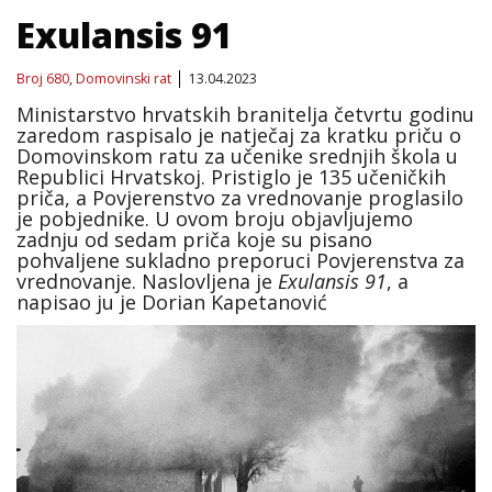
Exulansis 91
Broj 680
,
Domovinski rat
13.04.2023
Ministarstvo hrvatskih branitelja četvrtu godinu
zaredom raspisalo je natječaj za kratku priču o
Domovinskom ratu za učenike srednjih škola u
Republici Hrvatskoj. Pristiglo je 135 učeničkih
priča, a Povjerenstvo za vrednovanje proglasilo
je pobjednike. U ovom broju objavljujemo
zadnju od sedam priča koje su pisano
pohvaljene sukladno preporuci Povjerenstva za
vrednovanje. Naslovljena je
Exulansis 91
, a
napisao ju je Dorian Kapetanović