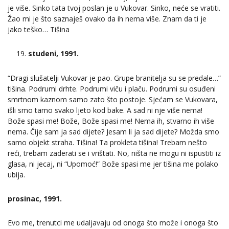
je više. Sinko tata tvoj poslan je u Vukovar. Sinko, neće se vratiti.
Žao mi je što saznaješ ovako da ih nema više. Znam da ti je
jako teško… Tišina
studeni, 1991.
“Dragi slušatelji Vukovar je pao. Grupe branitelja su se predale…”
tišina. Podrumi drhte. Podrumi viču i plaču. Podrumi su osuđeni
smrtnom kaznom samo zato što postoje. Sjećam se Vukovara,
išli smo tamo svako ljeto kod bake. A sad ni nje više nema!
Bože spasi me! Bože, Bože spasi me! Nema ih, stvarno ih više
nema. Čije sam ja sad dijete? Jesam li ja sad dijete? Možda smo
samo objekt straha. Tišina! Ta prokleta tišina! Trebam nešto
reći, trebam zaderati se i vrištati. No, ništa ne mogu ni ispustiti iz
glasa, ni jecaj, ni “Upomoć!” Bože spasi me jer tišina me polako
ubija.
prosinac, 1991.
Evo me, trenutci me udaljavaju od onoga što može i onoga što