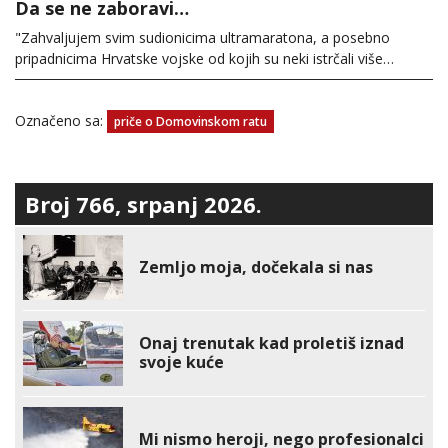
Da se ne zaboravi…
"Zahvaljujem svim sudionicima ultramaratona, a posebno
pripadnicima Hrvatske vojske od kojih su neki istrčali više…
Označeno sa:
priče o Domovinskom ratu
Broj 766, srpanj 2026.
Zemljo moja, dočekala si nas
Onaj trenutak kad proletiš iznad
svoje kuće
Mi nismo heroji, nego profesionalci