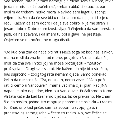
Sad scenarij rata nije tako nemoguć. “Pričao sam s Ninom, rekla
je da ne misli da će početi rat”, trebam ublažiti situaciju, bar
mislim da trebam, netko mora. Navikao sam lagati u zadnje
vrijeme: kažem da će sve biti u redu; znam da nije, ali i to je u
redu. Kažem da sam dobro i da je sve dobro. Nije me strah. I
jesam dobro. Dobro sam izostavljajući činjenicu da sam prestao
jesti, da ne spavam, i da imam tu bol u glavi i ne prestaje.
Osjećam se nemoćno, ne mogu disati.
“Od kud ona zna da neće biti rat?! Neće toga bit kod nas, sinko”,
mama misli da zna bolje od mene, pogotovo što se rata tiče,
misli da zna sve i nitko joj ne može proturječiti – “Zašto?”
proživjela je Drugi svjetski rat. Ne kažem da nije bilo strašno,
baš suprotno – zbog tog rata nemam djeda. Samo ponekad
želim da me sasluša. “Pa, ne znam, nema veze…” “Ako počne
rat ići ćemo u Vancouver”, mama već ima cijeli plan, kad JNA
napadne, ako napadne, idemo u Vancouver. Pričali smo o tome.
Ali tata kaže da kad krenemo bježati, bit će prekasno. Ne znam
što da mislim, jedino što mogu je pripremit se psihički – i radim
to. Znaš ono kad pričaš sam sa sobom u svojoj glavi, i
predstavljaš samog sebe – često to radim. No, sve češće se