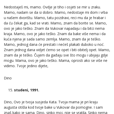
Nedostaješ mi, mamo. Ovdje je tiho i osjeti se mir u zraku.
Mamo, nadam se da si dobro. Mamo, nedostaje mi dom i vrba
u našem dvorištu. Mamo, tatu pozdravi, reci mu da je hrabar i
da ću čekat ga, kad se vrati. Mamo, znam da borite se. Mamo,
ovo je jako teško. Znam da Vukovar napadaju i da bitci nema
kraja. Mamo, ovo je jako teško. Znam da bake više nema i da
kuća njena je sada samo zemlja. Mamo, znam da je teško.
Mamo, jednog dana će prestati i nećeš plakati duboko u noć.
Znam jednog dana vidjet ćemo se opet i biti obitelj opet. Mamo,
znam da je teško. Čujem da gađaju sve što mogu i ubijaju gdje
mogu. Mama, ovo je jako teško. Mama, oprosti ako se više ne
vidimo. Tvoje jedino dijete,
Dino
studeni, 1991.
Dino, Ovo je tvoja susjeda Kata. Tvoja mama je pri kraju
augusta otišla kod tvoje bake u Vukovar da pomogne. I sam
znaš kako je sama. Dino, sinko moj, nije se vratila. Sinko nema