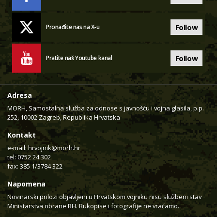
Follow
Pronađite nas na X-u
Follow
Pratite naš Youtube kanal
Adresa
MORH, Samostalna služba za odnose s javnošću i vojna glasila, p.p.
252, 10002 Zagreb, Republika Hrvatska
Kontakt
e-mail:
hrvojnik@morh.hr
tel: 0752 24 302
fax: 385 1/3784 322
Napomena
Novinarski prilozi objavljeni u Hrvatskom vojniku nisu službeni stav
Ministarstva obrane RH. Rukopise i fotografije ne vraćamo.