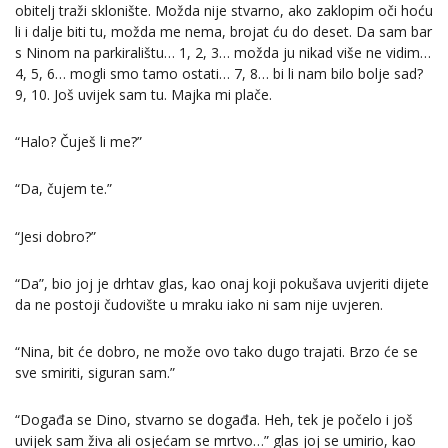
obitelj traži sklonište. Možda nije stvarno, ako zaklopim oči hoću
li i dalje biti tu, možda me nema, brojat ću do deset. Da sam bar
s Ninom na parkiralištu… 1, 2, 3… možda ju nikad više ne vidim…
4, 5, 6… mogli smo tamo ostati… 7, 8… bi li nam bilo bolje sad?
9, 10. Još uvijek sam tu. Majka mi plače.
“Halo? Čuješ li me?”
“Da, čujem te.”
“Jesi dobro?”
“Da”, bio joj je drhtav glas, kao onaj koji pokušava uvjeriti dijete
da ne postoji čudovište u mraku iako ni sam nije uvjeren.
“Nina, bit će dobro, ne može ovo tako dugo trajati. Brzo će se
sve smiriti, siguran sam.”
“Događa se Dino, stvarno se događa. Heh, tek je počelo i još
uvijek sam živa ali osjećam se mrtvo…” glas joj se umirio, kao