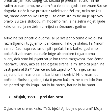
predstavljam kao izbjeglica. Možda je predramatično, ali ne
radim to namjerno, ne znam što će se dogoditi i ne znam što se
događa. Hoće li sve prestati? Kolektiv ne želi rat, nitko ne želi
rat, samo demoni koji tragaju za onim što misle da je njihovo
pravo. Svi žele slobodu, mi hoćemo mir. Ja ne želim vidjeti ljude
kako umiru. Ja ne želim umrijeti sa šesnaest godina.
Nitko ne želi pričati o ovome, ali je svejedno tema o kojoj svi
razmišljamo i tugujemo i paničarimo. Tako je stalno. I s Ninom
sam pričao, zapravo smo i pili i pričali. I mi, koliko god smo
pokušali zaboraviti na naše brige alkoholom i cigaretama –
pijani, dok smo bili pijani rat je bio tema razgovora. “Što ćemo
napraviti, Dino, ako se sad oglase sirene, a mi smo tu pijani na
cesti parkirališta?” “Bar ćemo biti zajedno.” “Umrijet ćemo
zajedno, bar nismo sami, bar bi umrli sretni.” Ninu znam od
početka školske godine, i da ti pravo kažem, ne bi mi bilo žao
biti pored nje do kraja. Bar bi bili sretni, bar ne bi bili sami.
ožujak, 1991. – prvi dan rata
Oglasile se sirene, kažu: “Trči, bježi! Aj, bolje u podrum!” Moja