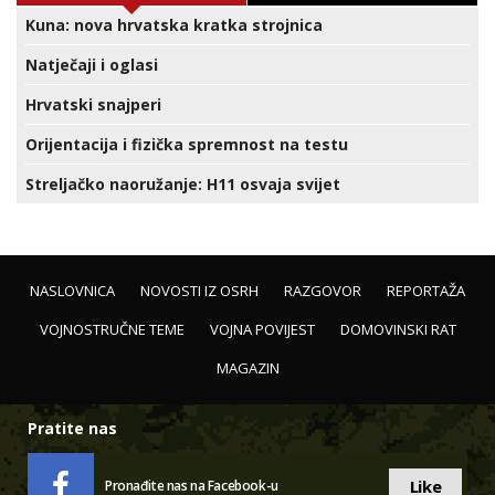
Kuna: nova hrvatska kratka strojnica
Natječaji i oglasi
Hrvatski snajperi
Orijentacija i fizička spremnost na testu
Streljačko naoružanje: H11 osvaja svijet
NASLOVNICA
NOVOSTI IZ OSRH
RAZGOVOR
REPORTAŽA
VOJNOSTRUČNE TEME
VOJNA POVIJEST
DOMOVINSKI RAT
MAGAZIN
Pratite nas
Like
Pronađite nas na Facebook-u