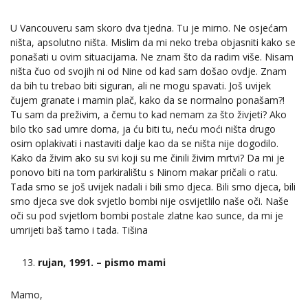
U Vancouveru sam skoro dva tjedna. Tu je mirno. Ne osjećam
ništa, apsolutno ništa. Mislim da mi neko treba objasniti kako se
ponašati u ovim situacijama. Ne znam što da radim više. Nisam
ništa čuo od svojih ni od Nine od kad sam došao ovdje. Znam
da bih tu trebao biti siguran, ali ne mogu spavati. Još uvijek
čujem granate i mamin plač, kako da se normalno ponašam?!
Tu sam da preživim, a čemu to kad nemam za što živjeti? Ako
bilo tko sad umre doma, ja ću biti tu, neću moći ništa drugo
osim oplakivati i nastaviti dalje kao da se ništa nije dogodilo.
Kako da živim ako su svi koji su me činili živim mrtvi? Da mi je
ponovo biti na tom parkiralištu s Ninom makar pričali o ratu.
Tada smo se još uvijek nadali i bili smo djeca. Bili smo djeca, bili
smo djeca sve dok svjetlo bombi nije osvijetlilo naše oči. Naše
oči su pod svjetlom bombi postale zlatne kao sunce, da mi je
umrijeti baš tamo i tada. Tišina
rujan, 1991. – pismo mami
Mamo,