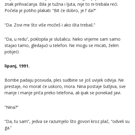
znak prihvaćanja. Bila je tužna i ljuta, nije to ni trebala reći.
Počela je potiho plakati: “Bit će dobro, je l’ da?”
“Da. Zovi me što više možeš i ako išta trebaš.”
“Da, u redu”, poklopila je slušalicu. Neko vrijeme sam samo
stajao tamo, gledajući u telefon. Ne mogu se micati, želim
pobjeći.
lipanj, 1991.
Bombe padaju posvuda, ples sudbine se još uvijek odvija. Ne
prestaje, no morat će uskoro, mora. Nina postaje šutljiva, sve
manje i manje priča preko telefona, ali ipak se ponekad javi.
“Nina?”
“Da, tu sam”, jedva se razumjelo što govori kroz plač, “odveli su
ga.”