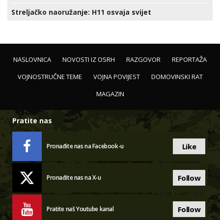
Streljačko naoružanje: H11 osvaja svijet
NASLOVNICA
NOVOSTI IZ OSRH
RAZGOVOR
REPORTAŽA
VOJNOSTRUČNE TEME
VOJNA POVIJEST
DOMOVINSKI RAT
MAGAZIN
Pratite nas
Like
Pronađite nas na Facebook-u
Follow
Pronađite nas na X-u
Follow
Pratite naš Youtube kanal