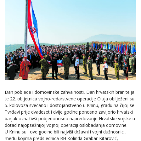
Dan pobjede i domovinske zahvalnosti, Dan hrvatskih branitelja
te 22. obljetnica vojno-redarstvene operacije Oluja obilježeni su
5. kolovoza svečano i dostojanstveno u Kninu, gradu na čijoj se
Tvrđavi prije dvadeset i dvije godine ponosno zavijorio hrvatski
barjak označivši pobjedonosno napredovanje Hrvatske vojske u
dotad najopsežnijoj vojnoj operaciji oslobađanja domovine.
U Kninu su i ove godine bili najviši državni i vojni dužnosnici,
među kojima predsjednica RH Kolinda Grabar-Kitarović,