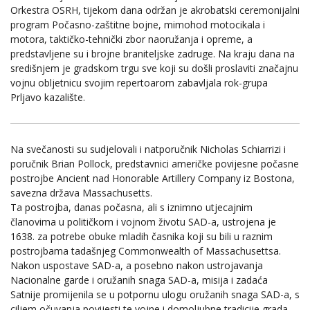
Orkestra OSRH, tijekom dana održan je akrobatski ceremonijalni
program Počasno-zaštitne bojne, mimohod motocikala i
motora, taktičko-tehnički zbor naoružanja i opreme, a
predstavljene su i brojne braniteljske zadruge. Na kraju dana na
središnjem je gradskom trgu sve koji su došli proslaviti značajnu
vojnu obljetnicu svojim repertoarom zabavljala rok-grupa
Prljavo kazalište.
Na svečanosti su sudjelovali i natporučnik Nicholas Schiarrizi i
poručnik Brian Pollock, predstavnici američke povijesne počasne
postrojbe Ancient nad Honorable Artillery Company iz Bostona,
savezna država Massachusetts.
Ta postrojba, danas počasna, ali s iznimno utjecajnim
članovima u političkom i vojnom životu SAD-a, ustrojena je
1638. za potrebe obuke mladih časnika koji su bili u raznim
postrojbama tadašnjeg Commonwealth of Massachusettsa.
Nakon uspostave SAD-a, a posebno nakon ustrojavanja
Nacionalne garde i oružanih snaga SAD-a, misija i zadaća
Satnije promijenila se u potpornu ulogu oružanih snaga SAD-a, s
ciljem očuvanja povijesti te vojne i domoljubne tradicije grada