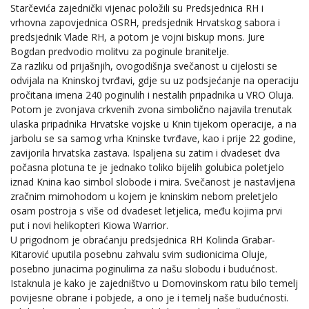
Starčevića zajednički vijenac položili su Predsjednica RH i
vrhovna zapovjednica OSRH, predsjednik Hrvatskog sabora i
predsjednik Vlade RH, a potom je vojni biskup mons. Jure
Bogdan predvodio molitvu za poginule branitelje.
Za razliku od prijašnjih, ovogodišnja svečanost u cijelosti se
odvijala na Kninskoj tvrđavi, gdje su uz podsjećanje na operaciju
pročitana imena 240 poginulih i nestalih pripadnika u VRO Oluja.
Potom je zvonjava crkvenih zvona simbolično najavila trenutak
ulaska pripadnika Hrvatske vojske u Knin tijekom operacije, a na
jarbolu se sa samog vrha Kninske tvrđave, kao i prije 22 godine,
zavijorila hrvatska zastava. Ispaljena su zatim i dvadeset dva
počasna plotuna te je jednako toliko bijelih golubica poletjelo
iznad Knina kao simbol slobode i mira. Svečanost je nastavljena
zračnim mimohodom u kojem je kninskim nebom preletjelo
osam postroja s više od dvadeset letjelica, među kojima prvi
put i novi helikopteri Kiowa Warrior.
U prigodnom je obraćanju predsjednica RH Kolinda Grabar-
Kitarović uputila posebnu zahvalu svim sudionicima Oluje,
posebno junacima poginulima za našu slobodu i budućnost.
Istaknula je kako je zajedništvo u Domovinskom ratu bilo temelj
povijesne obrane i pobjede, a ono je i temelj naše budućnosti.