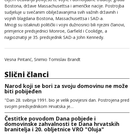
Bostona, države Massachusettsa i američke nacije. Postrojba
sudjeluje u svečanim obilježavanjima svih važnih državnih i
vojnih blagdana Bostona, Massachusettsa i SAD-a.
Mnogi su istaknuti politički i vojni dužnosnici bili njezini članovi,
primjerice predsjednici Monroe, Garfield i Coolidge, a
najpoznatiji je 35. predsjednik SAD-a John Kennedy.
Vesna Pintarić, Snimio Tomislav Brandt
Slični članci
Narod koji se bori za svoju domovinu ne može
biti pobijeđen
"Dan 28. svibnja 1991. bio je velik povijesni dan. Postrojena pred
svojim predsjednikom Hrvatska je…
Čestitke povodom Dana pobjede i
domovinske zahvalnosti te Dana hrvatskih
branitelja i 20. obljetnice VRO "Oluja"