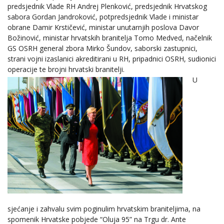
predsjednik Vlade RH Andrej Plenković, predsjednik Hrvatskog
sabora Gordan Jandroković, potpredsjednik Vlade i ministar
obrane Damir Krstičević, ministar unutarnjih poslova Davor
Božinović, ministar hrvatskih branitelja Tomo Medved, načelnik
GS OSRH general zbora Mirko Šundov, saborski zastupnici,
strani vojni izaslanici akreditirani u RH, pripadnici OSRH, sudionici
operacije te brojni hrvatski branitelji.
U
sjećanje i zahvalu svim poginulim hrvatskim braniteljima, na
spomenik Hrvatske pobjede “Oluja 95” na Trgu dr. Ante