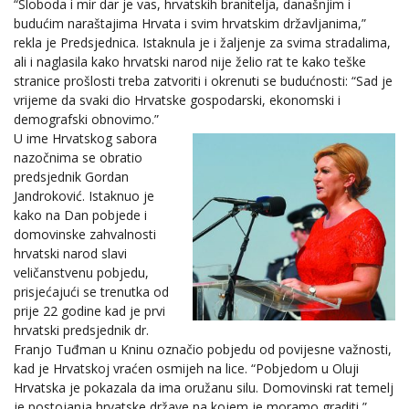
“Sloboda i mir dar je vas, hrvatskih branitelja, današnjim i
budućim naraštajima Hrvata i svim hrvatskim državljanima,”
rekla je Predsjednica. Istaknula je i žaljenje za svima stradalima,
ali i naglasila kako hrvatski narod nije želio rat te kako teške
stranice prošlosti treba zatvoriti i okrenuti se budućnosti: “Sad je
vrijeme da svaki dio Hrvatske gospodarski, ekonomski i
demografski obnovimo.”
U ime Hrvatskog sabora
nazočnima se obratio
predsjednik Gordan
Jandroković. Istaknuo je
kako na Dan pobjede i
domovinske zahvalnosti
hrvatski narod slavi
veličanstvenu pobjedu,
prisjećajući se trenutka od
prije 22 godine kad je prvi
hrvatski predsjednik dr.
Franjo Tuđman u Kninu označio pobjedu od povijesne važnosti,
kad je Hrvatskoj vraćen osmijeh na lice. “Pobjedom u Oluji
Hrvatska je pokazala da ima oružanu silu. Domovinski rat temelj
je postojanja hrvatske države na kojem je moramo graditi,”