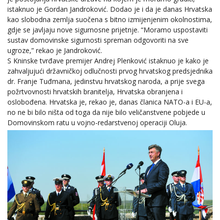
istaknuo je Gordan Jandroković. Dodao je i da je danas Hrvatska
kao slobodna zemlja suočena s bitno izmijenjenim okolnostima,
gdje se javljaju nove sigurnosne prijetnje. “Moramo uspostaviti
sustav domovinske sigurnosti spreman odgovoriti na sve
ugroze,” rekao je Jandroković.
S Kninske tvrđave premijer Andrej Plenković istaknuo je kako je
zahvaljujući državničkoj odlučnosti prvog hrvatskog predsjednika
dr. Franje Tuđmana, jedinstvu hrvatskog naroda, a prije svega
požrtvovnosti hrvatskih branitelja, Hrvatska obranjena i
oslobođena. Hrvatska je, rekao je, danas članica NATO-a i EU-a,
no ne bi bilo ništa od toga da nije bilo veličanstvene pobjede u
Domovinskom ratu u vojno-redarstvenoj operaciji Oluja.