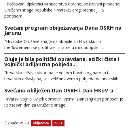
Poštovani djelatnici Ministarstva obrane, poštovani pripadnici
Oružanih snaga Republike Hrvatske, dragi branitelji, S
ponosom…
Svečani program obilježavanja Dana OSRH na
Jarunu
"Hrvatske Oružane snage oslobodile su Hrvatsku i u
međuvremenu se profilirale iz ratne u mirnodopsku…
Oluja je bila politički opravdana, etički čista i
vojnički briljantna pobjeda...
”Hrvatska država stvorena je voljom hrvatskog naroda i
hrvatskih državljana, ali i veličanstvenim pobjedama hrvatskih…
Svečano obilježen Dan OSRH i Dan HKoV-a
Hrvatski vojnici uvijek domovini vjerni "Današnji dan ponosan je
i poseban dan za Oružane snage…
Označeno sa:
obljetnice
oluja