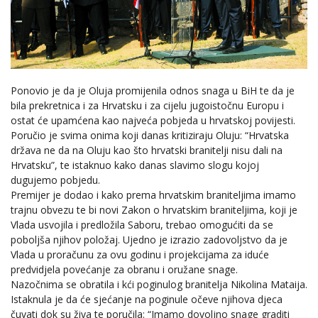
Ponovio je da je Oluja promijenila odnos snaga u BiH te da je
bila prekretnica i za Hrvatsku i za cijelu jugoistočnu Europu i
ostat će upamćena kao najveća pobjeda u hrvatskoj povijesti.
Poručio je svima onima koji danas kritiziraju Oluju: “Hrvatska
država ne da na Oluju kao što hrvatski branitelji nisu dali na
Hrvatsku”, te istaknuo kako danas slavimo slogu kojoj
dugujemo pobjedu.
Premijer je dodao i kako prema hrvatskim braniteljima imamo
trajnu obvezu te bi novi Zakon o hrvatskim braniteljima, koji je
Vlada usvojila i predložila Saboru, trebao omogućiti da se
poboljša njihov položaj. Ujedno je izrazio zadovoljstvo da je
Vlada u proračunu za ovu godinu i projekcijama za iduće
predvidjela povećanje za obranu i oružane snage.
Nazočnima se obratila i kći poginulog branitelja Nikolina Mataija.
Istaknula je da će sjećanje na poginule očeve njihova djeca
čuvati dok su živa te poručila: “Imamo dovoljno snage graditi