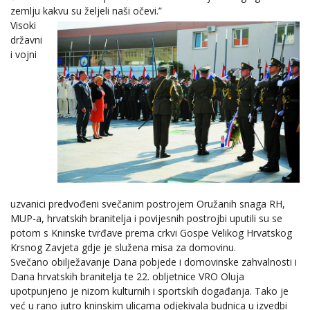
zemlju kakvu su željeli naši očevi.”
Visoki
državni
i vojni
uzvanici predvođeni svečanim postrojem Oružanih snaga RH,
MUP-a, hrvatskih branitelja i povijesnih postrojbi uputili su se
potom s Kninske tvrđave prema crkvi Gospe Velikog Hrvatskog
Krsnog Zavjeta gdje je služena misa za domovinu.
Svečano obilježavanje Dana pobjede i domovinske zahvalnosti i
Dana hrvatskih branitelja te 22. obljetnice VRO Oluja
upotpunjeno je nizom kulturnih i sportskih događanja. Tako je
već u rano jutro kninskim ulicama odjekivala budnica u izvedbi