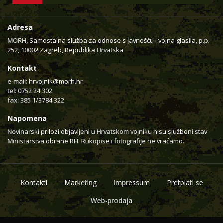
Adresa
MORH, Samostalna služba za odnose s javnošću i vojna glasila, p.p.
252, 10002 Zagreb, Republika Hrvatska
Kontakt
e-mail:
hrvojnik@morh.hr
tel: 0752 24 302
fax: 385 1/3784 322
Napomena
Novinarski prilozi objavljeni u Hrvatskom vojniku nisu službeni stav
Ministarstva obrane RH. Rukopise i fotografije ne vraćamo.
Kontakti
Marketing
Impressum
Pretplati se
Web-prodaja