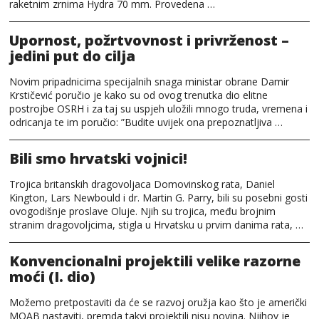
raketnim zrnima Hydra 70 mm. Provedena …
Upornost, požrtvovnost i privrženost –
jedini put do cilja
Novim pripadnicima specijalnih snaga ministar obrane Damir
Krstičević poručio je kako su od ovog trenutka dio elitne
postrojbe OSRH i za taj su uspjeh uložili mnogo truda, vremena i
odricanja te im poručio: ”Budite uvijek ona prepoznatljiva …
Bili smo hrvatski vojnici!
Trojica britanskih dragovoljaca Domovinskog rata, Daniel
Kington, Lars Newbould i dr. Martin G. Parry, bili su posebni gosti
ovogodišnje proslave Oluje. Njih su trojica, među brojnim
stranim dragovoljcima, stigla u Hrvatsku u prvim danima rata, …
Konvencionalni projektili velike razorne
moći (I. dio)
Možemo pretpostaviti da će se razvoj oružja kao što je američki
MOAB nastaviti, premda takvi projektili nisu novina. Njihov je