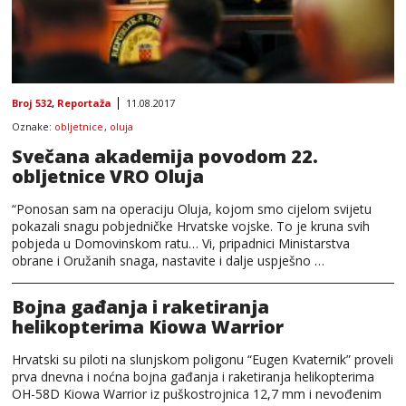
Broj 532
,
Reportaža
11.08.2017
Oznake:
obljetnice
,
oluja
Svečana akademija povodom 22.
obljetnice VRO Oluja
“Ponosan sam na operaciju Oluja, kojom smo cijelom svijetu
pokazali snagu pobjedničke Hrvatske vojske. To je kruna svih
pobjeda u Domovinskom ratu… Vi, pripadnici Ministarstva
obrane i Oružanih snaga, nastavite i dalje uspješno …
Bojna gađanja i raketiranja
helikopterima Kiowa Warrior
Hrvatski su piloti na slunjskom poligonu “Eugen Kvaternik” proveli
prva dnevna i noćna bojna gađanja i raketiranja helikopterima
OH-58D Kiowa Warrior iz puškostrojnica 12,7 mm i nevođenim