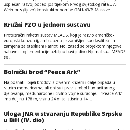
uspješan razvoj počeo još tijekom Prvog svjetskog rata… Al
Weimorts (lijevo) konstruktor bombe GBU-43/B Massive …
Kružni PZO u jednom sustavu
Protuzračni raketni sustav MEADS, koji je razvio američko-
europski konzorcij, ambiciozno je zamišljen kao kvalitetnija
zamjena za etablirani Patriot. No, zasad se projektom njegove
nabave i implementacije ozbiljno bavi jedino Njemačka… MEADS
se …
Bolnički brod “Peace Ark”
Najpoznatiji bijeli brodovi s crvenim križem i dalje pripadaju
ratnim mornaricama, ali oni su i pravi simbol humanitarnog
djelovanja, međunarodne i civilno-vojne suradnje… “Peace Ark”
ima duljinu 178 m, visinu 24 m te istisninu 14 …
Uloga JNA u stvaranju Republike Srpske
u BiH (IV. dio)