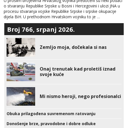
U prošlim brojevima Hrvatskog vojnika predočeni su neki podaci
o stvaranju Republike Srpske u Bosni i Hercegovini i ulozi JNA u
procesu stvaranja vojske Republike Srpske i srpske okupacije
dijela BiH. U prethodnom Hrvatskom vojniku to je …
Broj 766, srpanj 2026.
Zemljo moja, dočekala si nas
Onaj trenutak kad proletiš iznad
svoje kuće
Mi nismo heroji, nego profesionalci
Obuka prilagođena suvremenom ratovanju
Donošenje brze, pravodobne i dobre odluke