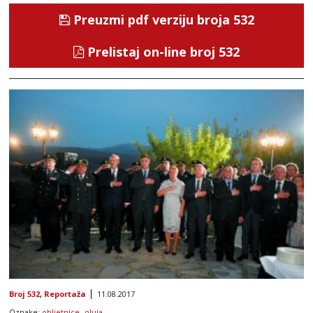
Preuzmi pdf verziju broja 532
Prelistaj on-line broj 532
Broj 532
,
Reportaža
11.08.2017
Oznake:
obljetnice
,
oluja