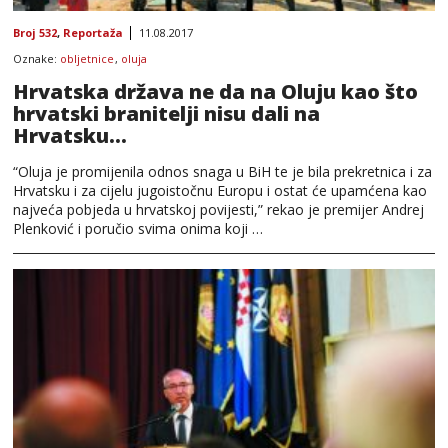
Broj 532
,
Reportaža
11.08.2017
Oznake:
obljetnice
,
oluja
Hrvatska država ne da na Oluju kao što
hrvatski branitelji nisu dali na
Hrvatsku…
“Oluja je promijenila odnos snaga u BiH te je bila prekretnica i za
Hrvatsku i za cijelu jugoistočnu Europu i ostat će upamćena kao
najveća pobjeda u hrvatskoj povijesti,” rekao je premijer Andrej
Plenković i poručio svima onima koji …