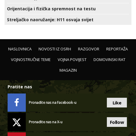
Orijentacija i fizička spremnost na testu
Streljačko naoružanje: H11 osvaja svijet
NASLOVNICA
NOVOSTI IZ OSRH
RAZGOVOR
REPORTAŽA
VOJNOSTRUČNE TEME
VOJNA POVIJEST
DOMOVINSKI RAT
MAGAZIN
Pratite nas
Like
Pronađite nas na Facebook-u
Follow
Pronađite nas na X-u