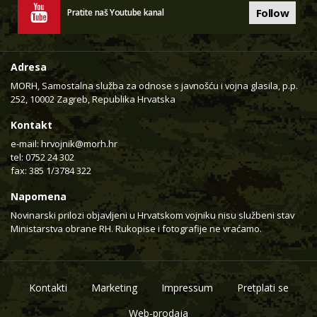
Follow
Pratite naš Youtube kanal
Adresa
MORH, Samostalna služba za odnose s javnošću i vojna glasila, p.p.
252, 10002 Zagreb, Republika Hrvatska
Kontakt
e-mail:
hrvojnik@morh.hr
tel: 0752 24 302
fax: 385 1/3784 322
Napomena
Novinarski prilozi objavljeni u Hrvatskom vojniku nisu službeni stav
Ministarstva obrane RH. Rukopise i fotografije ne vraćamo.
Kontakti
Marketing
Impressum
Pretplati se
Web-prodaja