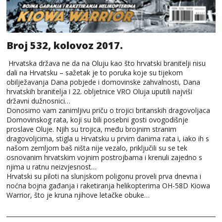
Broj 532, kolovoz 2017.
Hrvatska država ne da na Oluju kao što hrvatski branitelji nisu
dali na Hrvatsku – sažetak je to poruka koje su tijekom
obilježavanja Dana pobjede i domovinske zahvalnosti, Dana
hrvatskih branitelja i 22. obljetnice VRO Oluja uputili najviši
državni dužnosnici…
Donosimo vam zanimljivu priču o trojici britanskih dragovoljaca
Domovinskog rata, koji su bili posebni gosti ovogodišnje
proslave Oluje. Njih su trojica, među brojnim stranim
dragovoljcima, stigla u Hrvatsku u prvim danima rata i, iako ih s
našom zemljom baš ništa nije vezalo, priključili su se tek
osnovanim hrvatskim vojnim postrojbama i krenuli zajedno s
njima u ratnu neizvjesnost…
Hrvatski su piloti na slunjskom poligonu proveli prva dnevna i
noćna bojna gađanja i raketiranja helikopterima OH-58D Kiowa
Warrior, što je kruna njihove letačke obuke…