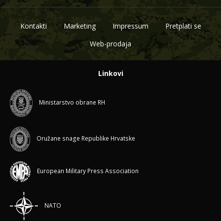
Kontakti
Marketing
Impressum
Pretplati se
Web-prodaja
Linkovi
Ministarstvo obrane RH
Oružane snage Republike Hrvatske
European Military Press Association
NATO