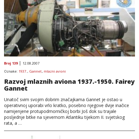
Broj 139
12.08.2007
Oznake:
1937.
,
Gannet
,
mlazni avioni
Razvoj mlaznih aviona 1937.-1950. Fairey
Gannet
Unatoč svim svojim dobrim značajkama Gannet je ostao u
operativnoj uporabi vrlo kratko, posebno njegove dvije inačice
namijenjene protupodmorničkoj borbi Još dok su trajale
posljednje bitke na sjevernom Atlantiku tijekom II. svjetskog
rata, a …