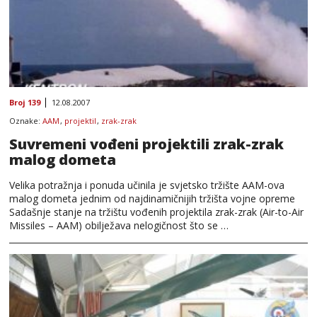
Broj 139
12.08.2007
Oznake:
AAM
,
projektil
,
zrak-zrak
Suvremeni vođeni projektili zrak-zrak
malog dometa
Velika potražnja i ponuda učinila je svjetsko tržište AAM-ova
malog dometa jednim od najdinamičnijih tržišta vojne opreme
Sadašnje stanje na tržištu vođenih projektila zrak-zrak (Air-to-Air
Missiles – AAM) obilježava nelogičnost što se …