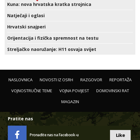
Kuna: nova hrvatska kratka strojnica
Natječaji i oglasi
Hrvatski snajperi
Orijentacija i fizička spremnost na testu
Streljačko naoružanje: H11 osvaja svijet
NASLOVNICA
NOVOSTI IZ OSRH
RAZGOVOR
REPORTAŽA
VOJNOSTRUČNE TEME
VOJNA POVIJEST
DOMOVINSKI RAT
MAGAZIN
Pratite nas
Like
Pronađite nas na Facebook-u