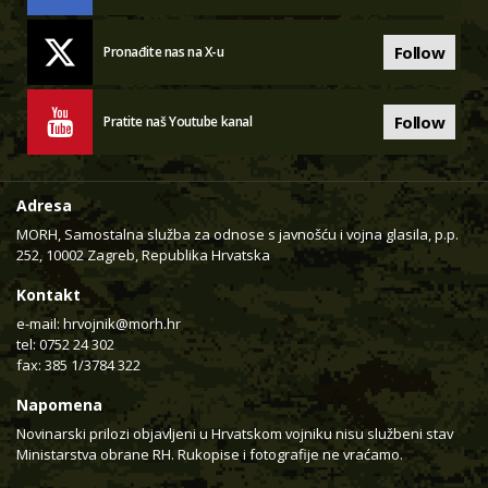
Follow
Pronađite nas na X-u
Follow
Pratite naš Youtube kanal
Adresa
MORH, Samostalna služba za odnose s javnošću i vojna glasila, p.p.
252, 10002 Zagreb, Republika Hrvatska
Kontakt
e-mail:
hrvojnik@morh.hr
tel: 0752 24 302
fax: 385 1/3784 322
Napomena
Novinarski prilozi objavljeni u Hrvatskom vojniku nisu službeni stav
Ministarstva obrane RH. Rukopise i fotografije ne vraćamo.