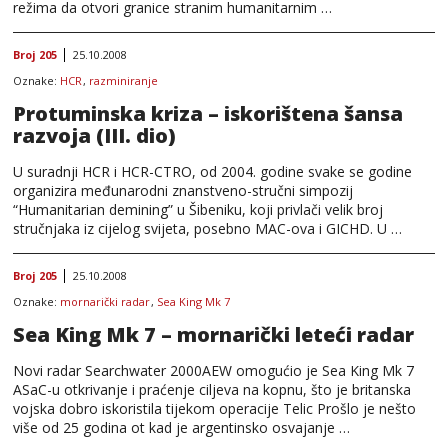
režima da otvori granice stranim humanitarnim …
Broj 205
25.10.2008
Oznake:
HCR
,
razminiranje
Protuminska kriza – iskorištena šansa
razvoja (III. dio)
U suradnji HCR i HCR-CTRO, od 2004. godine svake se godine
organizira međunarodni znanstveno-stručni simpozij
“Humanitarian demining” u Šibeniku, koji privlači velik broj
stručnjaka iz cijelog svijeta, posebno MAC-ova i GICHD. U …
Broj 205
25.10.2008
Oznake:
mornarički radar
,
Sea King Mk 7
Sea King Mk 7 – mornarički leteći radar
Novi radar Searchwater 2000AEW omogućio je Sea King Mk 7
ASaC-u otkrivanje i praćenje ciljeva na kopnu, što je britanska
vojska dobro iskoristila tijekom operacije Telic Prošlo je nešto
više od 25 godina ot kad je argentinsko osvajanje …