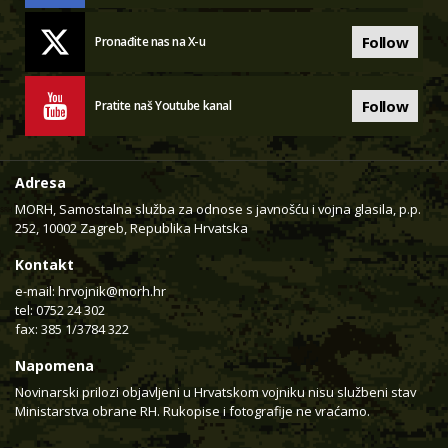
Follow
Pronađite nas na X-u
Follow
Pratite naš Youtube kanal
Adresa
MORH, Samostalna služba za odnose s javnošću i vojna glasila, p.p.
252, 10002 Zagreb, Republika Hrvatska
Kontakt
e-mail:
hrvojnik@morh.hr
tel: 0752 24 302
fax: 385 1/3784 322
Napomena
Novinarski prilozi objavljeni u Hrvatskom vojniku nisu službeni stav
Ministarstva obrane RH. Rukopise i fotografije ne vraćamo.