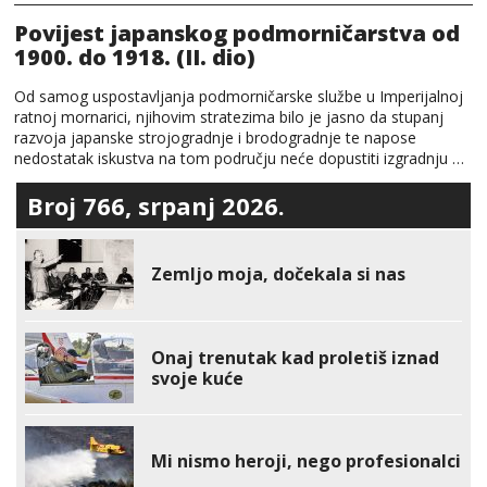
Povijest japanskog podmorničarstva od
1900. do 1918. (II. dio)
Od samog uspostavljanja podmorničarske službe u Imperijalnoj
ratnoj mornarici, njihovim stratezima bilo je jasno da stupanj
razvoja japanske strojogradnje i brodogradnje te napose
nedostatak iskustva na tom području neće dopustiti izgradnju …
Broj 766, srpanj 2026.
Zemljo moja, dočekala si nas
Onaj trenutak kad proletiš iznad
svoje kuće
Mi nismo heroji, nego profesionalci