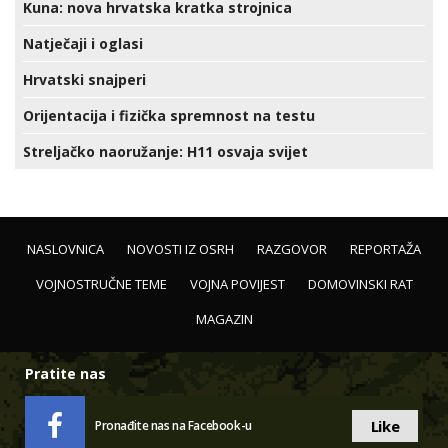
Kuna: nova hrvatska kratka strojnica
Natječaji i oglasi
Hrvatski snajperi
Orijentacija i fizička spremnost na testu
Streljačko naoružanje: H11 osvaja svijet
NASLOVNICA
NOVOSTI IZ OSRH
RAZGOVOR
REPORTAŽA
VOJNOSTRUČNE TEME
VOJNA POVIJEST
DOMOVINSKI RAT
MAGAZIN
Pratite nas
Like
Pronađite nas na Facebook-u