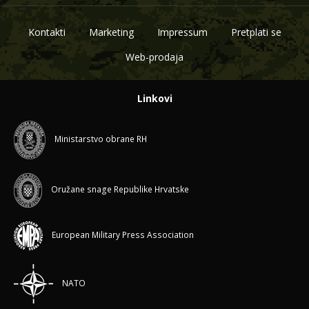
Kontakti
Marketing
Impressum
Pretplati se
Web-prodaja
Linkovi
Ministarstvo obrane RH
Oružane snage Republike Hrvatske
European Military Press Association
NATO