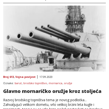
Broj 613
,
Vojna povijest
17.09.2020
Oznake:
barut
,
brodsko topništvo
,
mornarica
,
oružje
Glavno mornaričko oružje kroz stoljeća
Razvoj brodskog topništva tema je novog podlistka...
Zahvaljujući velikom dometu, vrlo velikoj brzini leta kugle i