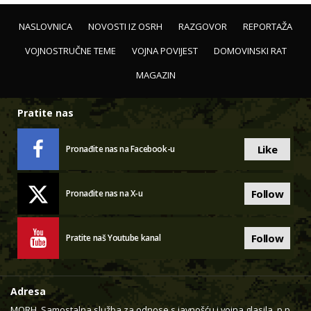
NASLOVNICA
NOVOSTI IZ OSRH
RAZGOVOR
REPORTAŽA
VOJNOSTRUČNE TEME
VOJNA POVIJEST
DOMOVINSKI RAT
MAGAZIN
Pratite nas
Like
Pronađite nas na Facebook-u
Follow
Pronađite nas na X-u
Follow
Pratite naš Youtube kanal
Adresa
MORH, Samostalna služba za odnose s javnošću i vojna glasila, p.p.