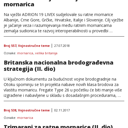
mornarica
Na vježbi ADRION 19 LIVEX sudjelovale su ratne mornarice
Albanije, Crne Gore, Grčke, Hrvatske, Italije i Slovenije. Cilj vježbe
je jačanje veza i razumijevanja među ratnim mornaricama
zemalja sudionica te razvoj interoperabilnosti u provedbi …
Broj 557
,
Vojnostručne teme
27.07.2018
Oznake:
mornarica
,
velika britanija
Britanska nacionalna brodograđevna
strategija (II. dio)
U ključnom dokumentu za budućnost vojne brodogradnje na
Otoku spominju se tri projekta nabave novih klasa brodova za
vlastitu mornaricu. Fregate Type 26 u početku će biti manje-više
izgrađene i nabavljene u skladu s dosadašnjim procedurama, …
Broj 538
,
Vojnostručne teme
02.11.2017
Oznake:
mornarica
Trimarani za ratne mornarice (II. dio)