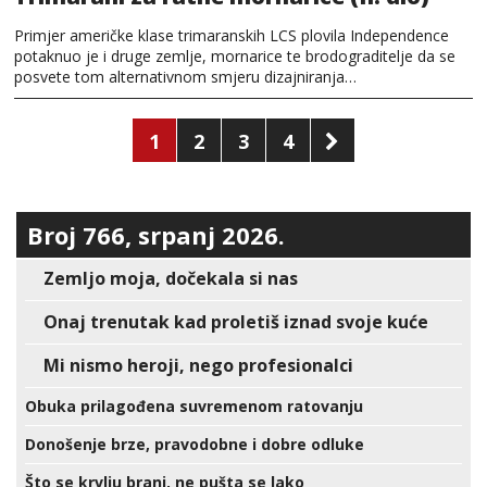
Primjer američke klase trimaranskih LCS plovila Independence
potaknuo je i druge zemlje, mornarice te brodograditelje da se
posvete tom alternativnom smjeru dizajniranja…
Brojevi
1
2
3
4
stranica
objava
Broj 766, srpanj 2026.
Zemljo moja, dočekala si nas
Onaj trenutak kad proletiš iznad svoje kuće
Mi nismo heroji, nego profesionalci
Obuka prilagođena suvremenom ratovanju
Donošenje brze, pravodobne i dobre odluke
Što se krvlju brani, ne pušta se lako