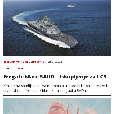
Broj 759
,
Vojnostručne teme
23.04.2026
Oznake:
mornarica
Fregate klase SAUD – Iskupljenje za LCS
Kraljevska saudijska ratna mornarica uskoro bi trebala preuzeti
prvu od četiri fregate iz klase koja se gradi u SAD-u.