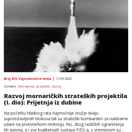
Broj 613
,
Vojnostručne teme
17.09.2020
Oznake:
mornarica
,
projektil
,
razvoj
Razvoj mornaričkih strateških projektila
(I. dio): Prijetnja iz dubine
Na početku hladnog rata najmoćnije oružje dvaju
suprotstavljenih blokova bili su strateški bombarderi za nuklearne
udare na protivničkom teritoriju. No, zbog različitih ograničenja
tih aviona, a i sve kvalitetnijih sustava PZO-a, s vremenom su …