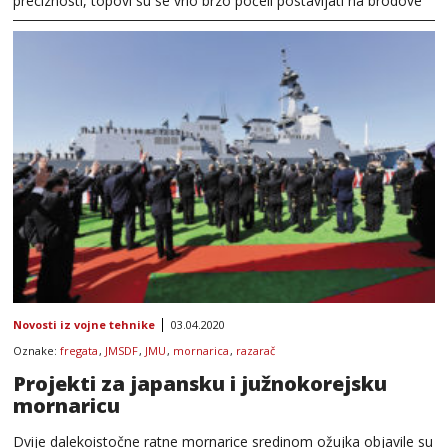
preciznosti, topovi su se vrlo brzo počeli postavljati na brodove
Novosti iz vojne tehnike
03.04.2020
Oznake:
fregata
,
JMSDF
,
JMU
,
mornarica
,
razarač
Projekti za japansku i južnokorejsku
mornaricu
Dvije dalekoistočne ratne mornarice sredinom ožujka objavile su