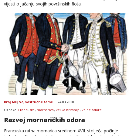
vijesti o jačanju svojih površinskih flota.
Broj 600
,
Vojnostručne teme
24.03.2020
Oznake:
Francuska
,
mornarica
,
velika britanija
,
vojne odore
Razvoj mornaričkih odora
Francuska ratna mornarica sredinom XVII. stoljeća počinje