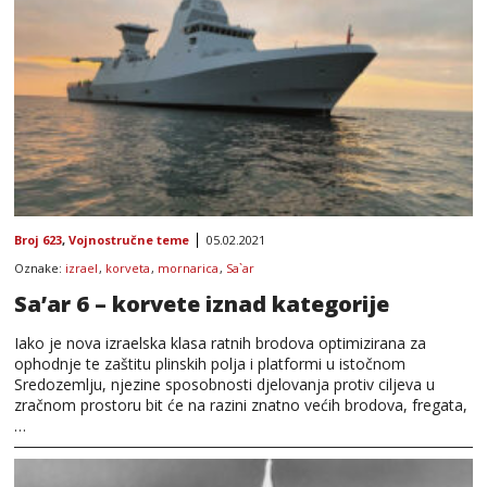
Broj 623
,
Vojnostručne teme
05.02.2021
Oznake:
izrael
,
korveta
,
mornarica
,
Sa`ar
Sa’ar 6 – korvete iznad kategorije
Iako je nova izraelska klasa ratnih brodova optimizirana za
ophodnje te zaštitu plinskih polja i platformi u istočnom
Sredozemlju, njezine sposobnosti djelovanja protiv ciljeva u
zračnom prostoru bit će na razini znatno većih brodova, fregata,
…