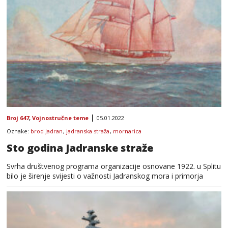
Broj 647
,
Vojnostručne teme
05.01.2022
Oznake:
brod Jadran
,
jadranska straža
,
mornarica
Sto godina Jadranske straže
Svrha društvenog programa organizacije osnovane 1922. u Splitu
bilo je širenje svijesti o važnosti Jadranskog mora i primorja