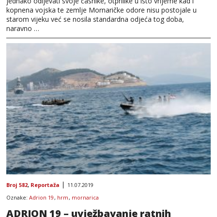
jednako odijevati svoje časnike, otprilike u isto vrijeme kad i
kopnena vojska te zemlje Mornaričke odore nisu postojale u
starom vijeku već se nosila standardna odjeća tog doba,
naravno …
Broj 582
,
Reportaža
11.07.2019
Oznake:
Adrion 19
,
hrm
,
mornarica
ADRION 19 – uvježbavanje ratnih