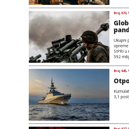
Broj 672
,
Glob
pand
Ukupni p
opreme u
SIPRI u 
592 mili
Broj 645
,
Otpo
Kumulati
3,1 post
Broj 627
,