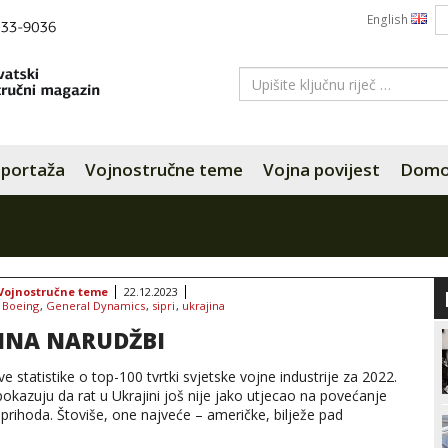
English
portaža
Vojnostručne teme
Vojna povijest
Domov
Vojnostručne teme
22.12.2023
:
Boeing
,
General Dynamics
,
sipri
,
ukrajina
INA NARUDŽBI
ve statistike o top-100 tvrtki svjetske vojne industrije za 2022.
okazuju da rat u Ukrajini još nije jako utjecao na povećanje
 prihoda. Štoviše, one najveće – američke, bilježe pad