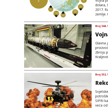
Vojna po
dolara,
2017. Ra
zemlje.
Broj 568
,
Vojn
Glavna j
proizvo
zbroju p
Kraljev
Broj 552
,
Reko
Svjetske
potrošil
SIPRI ka
veća od 