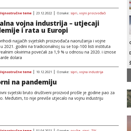
Vojnostručne teme
23.12.2022
Oznake:
sipri
,
vojni proizvođači
alna vojna industrija – utjecaji
emije i rata u Europi
rihodi najjačih svjetskih proizvođača naoružanja i vojne
 2021. godini na tradicionalnoj su se top-100 listi instituta
realnim okvirima povećali za 1,9 % u odnosu na 2020. i iznose
jarde dolara
Vojnostručne teme
10.12.2021
Oznake:
sipri
,
vojna industrija
rni na pandemiju
vni svjetski bruto društveni proizvod prošle je godine pao za
o. Međutim, to nije previše utjecalo na vojnu industriju
Vojnostručne teme
01.04.2021
Oznake:
oružje
,
sipri
,
TIV