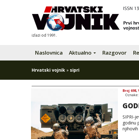
izlazi od 1991.
Naslovnica
Aktualno
Razgovor
Re
Hrvatski vojnik
»
sipri
Broj 698
,
Oznake
GOD
SIPRI-je
godinu p
njihovih