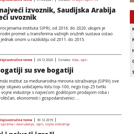
najveći izvoznik, Saudijska Arabija
eći uvoznik
rocjenama instituta SIPRI, od 2016. do 2020. ukupni je
odni promet u transferima važnijih oružnih sustava ostao
e jednak onom u razdoblju od 2011. do 2015.
Vojnostručne teme
24.12.2020
Oznake:
lista
,
sipri
ogatiji su sve bogatiji
mski institut za međunarodna mirovna istraživanja (SIPRI) ove
ije objavio uobičajenu listu top-100, nego top-25 tvrtki
e vojne industrije s najvećom godišnjom prodajom roba i
olitičari, ekonomisti i gospodarstvenici …
Vojnostručne teme
30.12.2019
:
oprema i naoružanje
,
sipri
,
vojna industrija