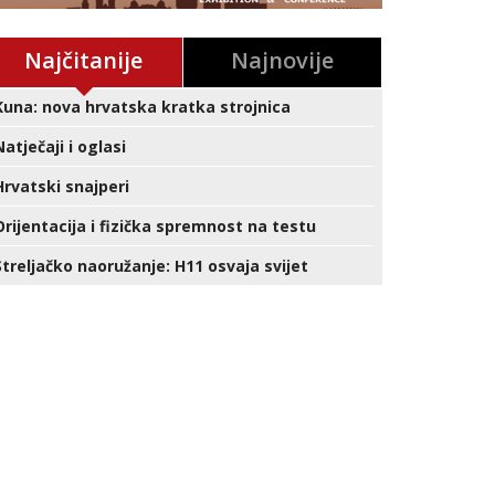
Najčitanije
Najnovije
Kuna: nova hrvatska kratka strojnica
Natječaji i oglasi
Hrvatski snajperi
Orijentacija i fizička spremnost na testu
Streljačko naoružanje: H11 osvaja svijet