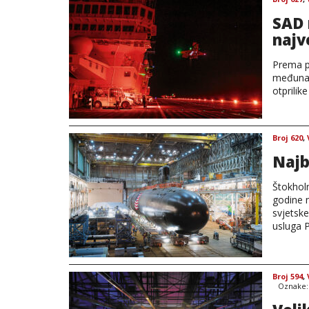
SAD 
najv
Prema p
međunar
otprilik
Broj 620
,
Najb
Štokhol
godine n
svjetsk
usluga P
Broj 594
,
Oznake