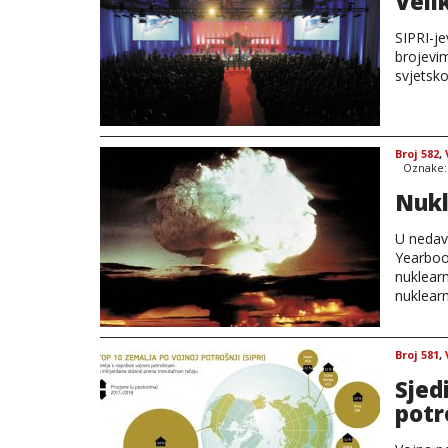
Velik
SIPRI-je
brojevi
svjetsk
Broj 582
,
Oznake
Nukl
U nedav
Yearboo
nuklearn
nuklearn
Broj 581
,
Sjed
potr