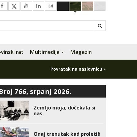
inski rat
Multimedija
Magazin
Povratak na naslovnicu
»
Broj 766, srpanj 2026.
Zemljo moja, dočekala si
nas
Onaj trenutak kad proletiš