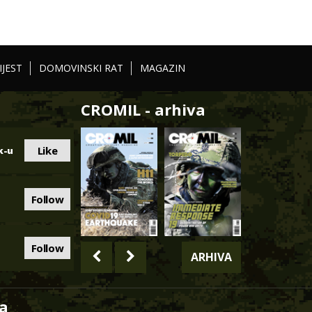
IJEST
DOMOVINSKI RAT
MAGAZIN
CROMIL - arhiva
Like
k-u
Follow
Follow
ARHIVA
a