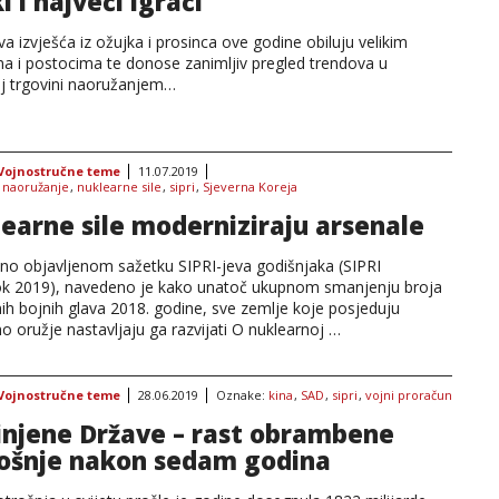
i i najveći igrači
va izvješća iz ožujka i prosinca ove godine obiluju velikim
ma i postocima te donose zanimljiv pregled trendova u
oj trgovini naoružanjem…
Vojnostručne teme
11.07.2019
:
naoružanje
,
nuklearne sile
,
sipri
,
Sjeverna Koreja
earne sile moderniziraju arsenale
no objavljenom sažetku SIPRI-jeva godišnjaka (SIPRI
k 2019), navedeno je kako unatoč ukupnom smanjenju broja
ih bojnih glava 2018. godine, sve zemlje koje posjeduju
o oružje nastavljaju ga razvijati O nuklearnoj …
Vojnostručne teme
28.06.2019
Oznake:
kina
,
SAD
,
sipri
,
vojni proračun
injene Države – rast obrambene
ošnje nakon sedam godina