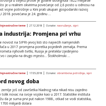
trošnja u svijetu prošle je godine dosegnula 1822 milijarde
 što je u realnim okvirima povećanje od 2,6 posto u odnosu na
st vojne potrošnje u Kini prati ukupan gospodarski razvoj
 U 2018. povećana je 24. godinu …
Vojnostručne teme
27.12.2018
Oznake:
naoružanje
,
sipri
a industrija: Promjena pri vrhu
e novost na SIPRI-jevoj listi sto najvećih namjenskih
đača u 2017. promjena poretka pojedinih zemalja. Prema
rometa njihovih tvrtki, Rusija je pretekla Ujedinjeno
stvo i zasjela na drugo mjesto… Štokholmski …
Vojnostručne teme
17.05.2018
Oznake:
obrambena potrošnja
,
sipri
rd novog doba
 zemlje još od završetka hladnog rata nikad nisu zajedno
e tolik novac na svoje vojske kao u 2017. Statistike instituta
žu da je suma prvi put nakon 1988., otkad se vodi statistika,
1700 milijardi dolara