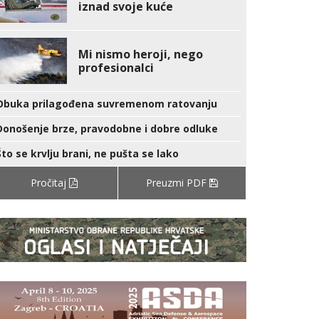
iznad svoje kuće
Mi nismo heroji, nego
profesionalci
Obuka prilagođena suvremenom ratovanju
Donošenje brze, pravodobne i dobre odluke
Što se krvlju brani, ne pušta se lako
Pročitaj
Preuzmi PDF