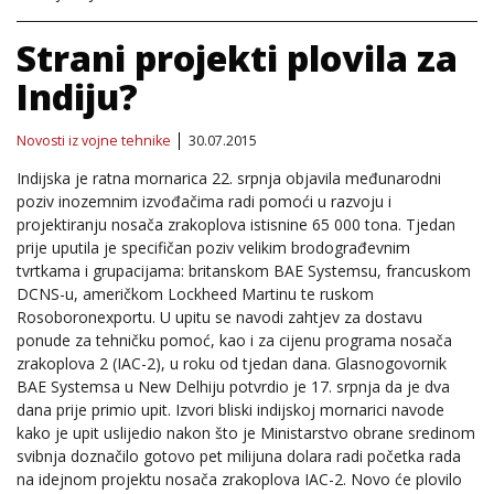
Strani projekti plovila za
Indiju?
Novosti iz vojne tehnike
30.07.2015
Indijska je ratna mornarica 22. srpnja objavila međunarodni
poziv inozemnim izvođačima radi pomoći u razvoju i
projektiranju nosača zrakoplova istisnine 65 000 tona. Tjedan
prije uputila je specifičan poziv velikim brodograđevnim
tvrtkama i grupacijama: britanskom BAE Systemsu, francuskom
DCNS-u, američkom Lockheed Martinu te ruskom
Rosoboronexportu. U upitu se navodi zahtjev za dostavu
ponude za tehničku pomoć, kao i za cijenu programa nosača
zrakoplova 2 (IAC-2), u roku od tjedan dana. Glasnogovornik
BAE Systemsa u New Delhiju potvrdio je 17. srpnja da je dva
dana prije primio upit. Izvori bliski indijskoj mornarici navode
kako je upit uslijedio nakon što je Ministarstvo obrane sredinom
svibnja doznačilo gotovo pet milijuna dolara radi početka rada
na idejnom projektu nosača zrakoplova IAC-2. Novo će plovilo