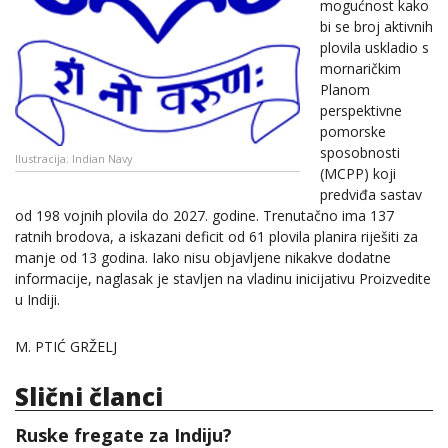
mogućnost kako
bi se broj aktivnih
plovila uskladio s
mornaričkim
Planom
perspektivne
pomorske
sposobnosti
Ilustracija: Indian Navy
(MCPP) koji
predviđa sastav
od 198 vojnih plovila do 2027. godine. Trenutačno ima 137
ratnih brodova, a iskazani deficit od 61 plovila planira riješiti za
manje od 13 godina. Iako nisu objavljene nikakve dodatne
informacije, naglasak je stavljen na vladinu inicijativu Proizvedite
u Indiji.
M. PTIĆ GRŽELJ
Slični članci
Ruske fregate za Indiju?