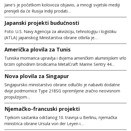
Jane's je početkom kolovoza objavio, a mnogi svjetski mediji
prenijeli da će Rusija Indiji prodati…
Japanski projekti budućnosti
Foto: U.S. Navy Agencija za akviziciju, tehnologiju i logistiku
(ATLA) japanskog Ministarstva obrane otkrila je…
Američka plovila za Tunis
Tuniska mornarica upravlja i dvjema američkim aluminijskim vrlo
brzim ophodnim brodicama MetalCraft Marine Sentry 44…
Nova plovila za Singapur
Singapursko ministarstvo obrane odlučilo je nabaviti dodatne
dvije podmornice Type 218SG opremljene zračno neovisnom
propulzijom…
Njemačko-francuski projekti
Tijekom sastanka održanog 10. travnja u Berlinu, njemačka
ministrica obrane Ursula von der Leyen i…