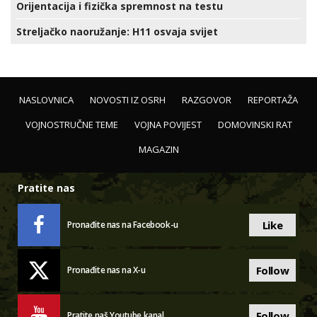
Orijentacija i fizička spremnost na testu
Streljačko naoružanje: H11 osvaja svijet
NASLOVNICA
NOVOSTI IZ OSRH
RAZGOVOR
REPORTAŽA
VOJNOSTRUČNE TEME
VOJNA POVIJEST
DOMOVINSKI RAT
MAGAZIN
Pratite nas
Like
Pronađite nas na Facebook-u
Follow
Pronađite nas na X-u
Follow
Pratite naš Youtube kanal