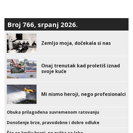
Broj 766, srpanj 2026.
Zemljo moja, dočekala si nas
Onaj trenutak kad proletiš iznad
svoje kuće
Mi nismo heroji, nego profesionalci
Obuka prilagođena suvremenom ratovanju
Donošenje brze, pravodobne i dobre odluke
Što se krvlju brani, ne pušta se lako