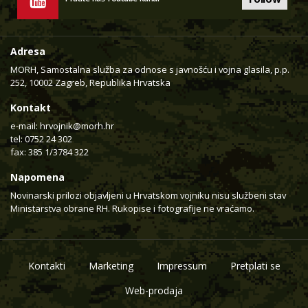
Adresa
MORH, Samostalna služba za odnose s javnošću i vojna glasila, p.p.
252, 10002 Zagreb, Republika Hrvatska
Kontakt
e-mail:
hrvojnik@morh.hr
tel: 0752 24 302
fax: 385 1/3784 322
Napomena
Novinarski prilozi objavljeni u Hrvatskom vojniku nisu službeni stav
Ministarstva obrane RH. Rukopise i fotografije ne vraćamo.
Kontakti
Marketing
Impressum
Pretplati se
Web-prodaja