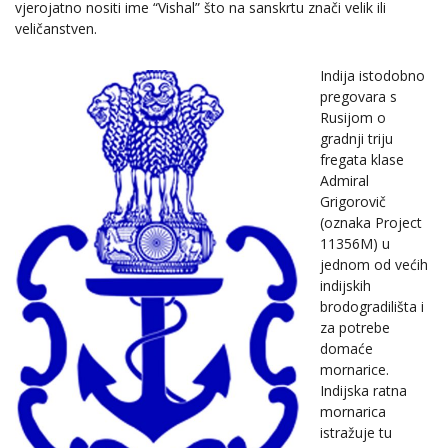
vjerojatno nositi ime “Vishal” što na sanskrtu znači velik ili
veličanstven.
Indija istodobno
pregovara s
Rusijom o
gradnji triju
fregata klase
Admiral
Grigorovič
(oznaka Project
11356M) u
jednom od većih
indijskih
brodogradilišta i
za potrebe
domaće
mornarice.
Indijska ratna
mornarica
istražuje tu