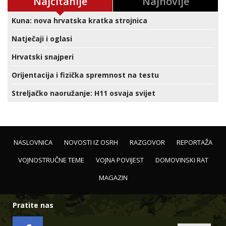
Najčitanije
Najnovije
Kuna: nova hrvatska kratka strojnica
Natječaji i oglasi
Hrvatski snajperi
Orijentacija i fizička spremnost na testu
Streljačko naoružanje: H11 osvaja svijet
NASLOVNICA
NOVOSTI IZ OSRH
RAZGOVOR
REPORTAŽA
VOJNOSTRUČNE TEME
VOJNA POVIJEST
DOMOVINSKI RAT
MAGAZIN
Pratite nas