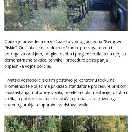
Obuka je provedena na vježbalištu vojnog poligona “Bemowo
Piskie”. Odvijala se na radnim točkama: pretraga terena i
potraga za oružjem, pregled osoba i pregled vozila, a na njoj su
demonstrirane taktike, tehnike i procedure postupanja
pripadnika vojne policije.
Hrvatski vojnopolicijski tim postavio je kontrolnu točku na
prometnici te Poljacima prikazao standardne procedure prilikom
zaustavljanja motornog vozila, pregleda dokumentacije, osoba i
vozila, a potom i postupke u slučaju pronalaska skrivenog
vatrenog uružja te uporabu sredstava prisile.