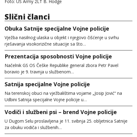
Foto: US Army 2LT B. Hodge
Slični članci
Obuka Satnije specijalne Vojne policije
Vježba nasilnog ulaska u objekt i njegovo čišćenje u svrhu
rješavanja visokorizične situacije sa što…
Prezentacija sposobnosti Vojne policije
Načelnik GS OS Češke Republike general zbora Petr Pavel
boravio je 9. travnja u službenom…
Satnija specijalne Vojne policije
Na terenskoj obuci na vježbalištima vojarne „Josip Jović“ na
Udbini Satnija specijalne Vojne policije u…
Vodiči i službeni psi – brend Vojne policije
U Dugom Selu proslavljena je 11. svibnja 25. obljetnica Satnije
za obuku vodiča i službenih…