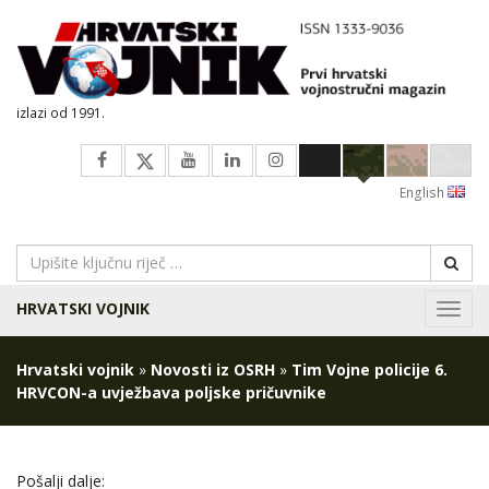
izlazi od 1991.
English
HRVATSKI VOJNIK
Navig
Hrvatski vojnik
»
Novosti iz OSRH
»
Tim Vojne policije 6.
HRVCON-a uvježbava poljske pričuvnike
Pošalji dalje: