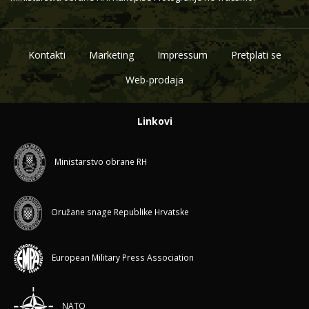
Kontakti
Marketing
Impressum
Pretplati se
Web-prodaja
Linkovi
Ministarstvo obrane RH
Oružane snage Republike Hrvatske
European Military Press Association
NATO