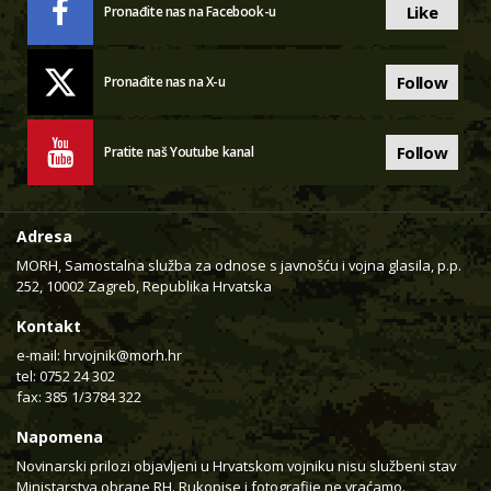
Like
Pronađite nas na Facebook-u
Follow
Pronađite nas na X-u
Follow
Pratite naš Youtube kanal
Adresa
MORH, Samostalna služba za odnose s javnošću i vojna glasila, p.p.
252, 10002 Zagreb, Republika Hrvatska
Kontakt
e-mail:
hrvojnik@morh.hr
tel: 0752 24 302
fax: 385 1/3784 322
Napomena
Novinarski prilozi objavljeni u Hrvatskom vojniku nisu službeni stav
Ministarstva obrane RH. Rukopise i fotografije ne vraćamo.