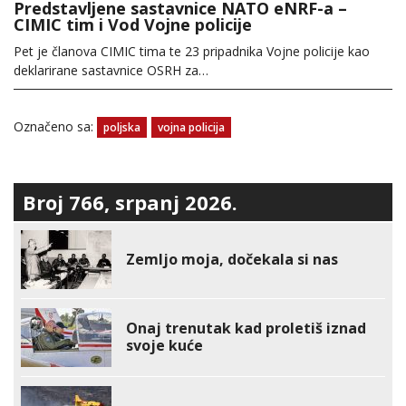
Predstavljene sastavnice NATO eNRF-a –
CIMIC tim i Vod Vojne policije
Pet je članova CIMIC tima te 23 pripadnika Vojne policije kao
deklarirane sastavnice OSRH za…
Označeno sa:
poljska
vojna policija
Broj 766, srpanj 2026.
Zemljo moja, dočekala si nas
Onaj trenutak kad proletiš iznad
svoje kuće