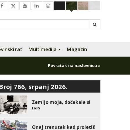
inski rat
Multimedija
Magazin
Povratak na naslovnicu
»
Broj 766, srpanj 2026.
Zemljo moja, dočekala si
nas
Onaj trenutak kad proletiš