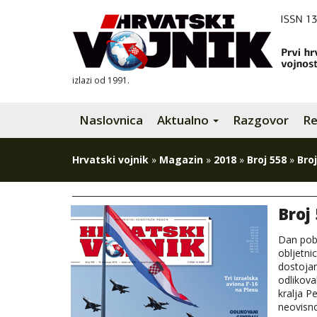
izlazi od 1991.
Naslovnica
Aktualno
Razgovor
Re
Hrvatski vojnik
»
Magazin
»
2018
»
Broj 558
»
Broj
Broj
Dan pobj
obljetni
dostojan
odlikova
kralja P
neovisno