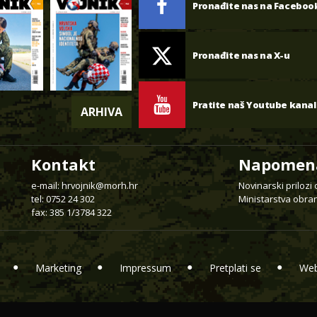
Pronađite nas na Faceboo
Pronađite nas na X-u
Pratite naš Youtube kanal
ARHIVA
Kontakt
Napomen
e-mail:
hrvojnik@morh.hr
Novinarski prilozi
tel: 0752 24 302
Ministarstva obran
fax: 385 1/3784 322
Marketing
Impressum
Pretplati se
Web