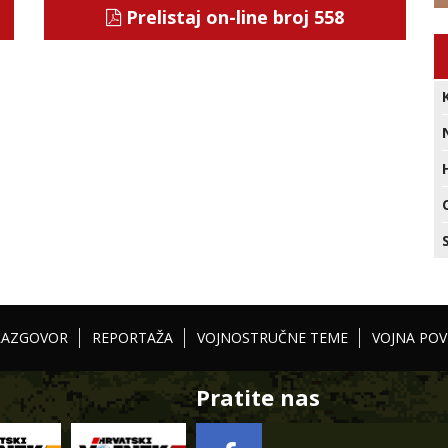
Prelistaj on-line broj 558
RAZGOVOR
REPORTAŽA
VOJNOSTRUČNE TEME
VOJNA POV
Pratite nas