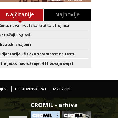
Najčitanije
Najnovije
Kuna: nova hrvatska kratka strojnica
Natječaji i oglasi
Hrvatski snajperi
Orijentacija i fizička spremnost na testu
Streljačko naoružanje: H11 osvaja svijet
IJEST
DOMOVINSKI RAT
MAGAZIN
CROMIL - arhiva