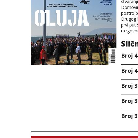
stvaranj
Domovins
postroj
Drugog k
prvi put
razgovor
Slič
Broj 4
Broj 4
Broj 3
Broj 3
Broj 3