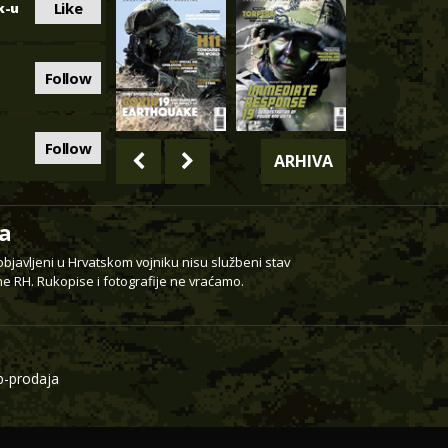
Like
k-u
Follow
Follow
ARHIVA
a
 objavljeni u Hrvatskom vojniku nisu službeni stav
e RH. Rukopise i fotografije ne vraćamo.
-prodaja