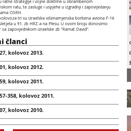
u ratne strategije i vojne doktrine u obrambenom
kom ratu, te zasluge i uspjehe u izgradnji i zapovijedanju
bama OSRH.
olovoza tri su izraelska višenamjenska borbena aviona F-16
 sletjela u 91. zb HRZ-a na Plesu. U ovom broju donosimo
 sa zapovjednikom izraelske zb “Ramat David”.
ni članci
27, kolovoz 2013.
01, kolovoz 2012.
59, kolovoz 2011.
57-358, kolovoz 2011.
07, kolovoz 2010.