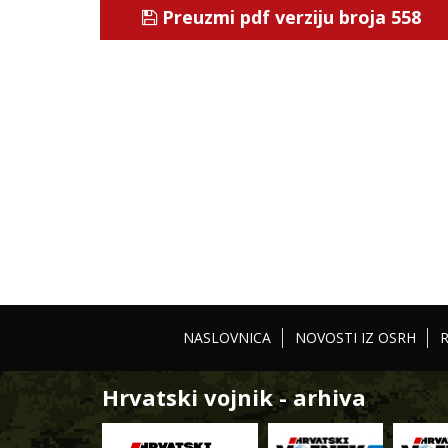
Preuzmi pdf verziju broja 558
NASLOVNICA
NOVOSTI IZ OSRH
Hrvatski vojnik - arhiva