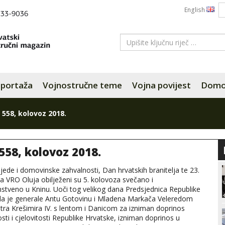
English
portaža
Vojnostručne teme
Vojna povijest
Domov
 558, kolovoz 2018.
 558, kolovoz 2018.
ede i domovinske zahvalnosti, Dan hrvatskih branitelja te 23.
ca VRO Oluja obilježeni su 5. kolovoza svečano i
stveno u Kninu. Uoči tog velikog dana Predsjednica Republike
la je generale Antu Gotovinu i Mladena Markača Veleredom
etra Krešimira IV. s lentom i Danicom za izniman doprinos
sti i cjelovitosti Republike Hrvatske, izniman doprinos u