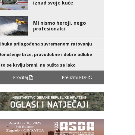
iznad svoje kuće
Mi nismo heroji, nego
profesionalci
Obuka prilagođena suvremenom ratovanju
Donošenje brze, pravodobne i dobre odluke
Što se krvlju brani, ne pušta se lako
Pročitaj
Preuzmi PDF