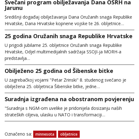
Svečani program obilježavanja Dana OSRH na
Jarunu
Središnji događaj obilježavanja Dana Oružanih snaga Republike
Hrvatske, Dana Hrvatske kopnene vojske te 26. obljetnice…
25 godina Oružanih snaga Republike Hrvatske
U prigodi jubilarne 25. obljetnice Oružanih snaga Republike
Hrvatske, Odjel multimedijalnih sadržaja SSOJI-ja MORH-a
predstavlja…
Obilježeno 25 godina od Šibenske bitke
U zagrebačkoj vojarni "Petar Zrinski" 8. studenog svečano je
obilježena 25. obljetnica Šibenske bitke, jedne…
Suradnja izgrađena na obostranom povjerenju
"Suradnja s NGM-om uvelike je pridonijela dosizanju naših
strateških ciljeva, ulasku u NATO i transformaciji…
Označeno sa:
minnesota
obljetnice