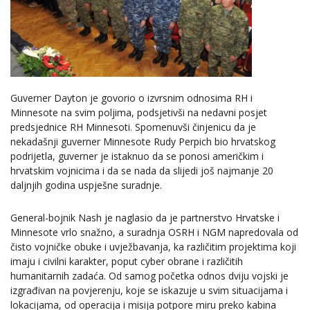
Guverner Dayton je govorio o izvrsnim odnosima RH i
Minnesote na svim poljima, podsjetivši na nedavni posjet
predsjednice RH Minnesoti. Spomenuvši činjenicu da je
nekadašnji guverner Minnesote Rudy Perpich bio hrvatskog
podrijetla, guverner je istaknuo da se ponosi američkim i
hrvatskim vojnicima i da se nada da slijedi još najmanje 20
daljnjih godina uspješne suradnje.
General-bojnik Nash je naglasio da je partnerstvo Hrvatske i
Minnesote vrlo snažno, a suradnja OSRH i NGM napredovala od
čisto vojničke obuke i uvježbavanja, ka različitim projektima koji
imaju i civilni karakter, poput cyber obrane i različitih
humanitarnih zadaća. Od samog početka odnos dviju vojski je
izgrađivan na povjerenju, koje se iskazuje u svim situacijama i
lokacijama, od operacija i misija potpore miru preko kabina