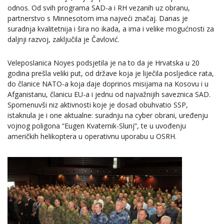
odnos. Od svih programa SAD-a i RH vezanih uz obranu,
partnerstvo s Minnesotom ima najveći značaj. Danas je
suradnja kvalitetnija i šira no ikada, a ima i velike mogućnosti za
daljnji razvoj, zaključila je Čavlović.
Veleposlanica Noyes podsjetila je na to da je Hrvatska u 20
godina prešla veliki put, od države koja je liječila posljedice rata,
do članice NATO-a koja daje doprinos misijama na Kosovu i u
Afganistanu, članicu EU-a i jednu od najvažnijih saveznica SAD.
Spomenuvši niz aktivnosti koje je dosad obuhvatio SSP,
istaknula je i one aktualne: suradnju na cyber obrani, uređenju
vojnog poligona “Eugen Kvaternik-Slunj”, te u uvođenju
američkih helikoptera u operativnu uporabu u OSRH.