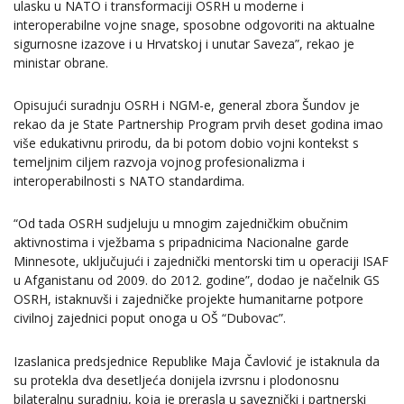
ulasku u NATO i transformaciji OSRH u moderne i
interoperabilne vojne snage, sposobne odgovoriti na aktualne
sigurnosne izazove i u Hrvatskoj i unutar Saveza”, rekao je
ministar obrane.
Opisujući suradnju OSRH i NGM-e, general zbora Šundov je
rekao da je State Partnership Program prvih deset godina imao
više edukativnu prirodu, da bi potom dobio vojni kontekst s
temeljnim ciljem razvoja vojnog profesionalizma i
interoperabilnosti s NATO standardima.
“Od tada OSRH sudjeluju u mnogim zajedničkim obučnim
aktivnostima i vježbama s pripadnicima Nacionalne garde
Minnesote, uključujući i zajednički mentorski tim u operaciji ISAF
u Afganistanu od 2009. do 2012. godine”, dodao je načelnik GS
OSRH, istaknuvši i zajedničke projekte humanitarne potpore
civilnoj zajednici poput onoga u OŠ “Dubovac”.
Izaslanica predsjednice Republike Maja Čavlović je istaknula da
su protekla dva desetljeća donijela izvrsnu i plodonosnu
bilateralnu suradnju, koja je prerasla u saveznički i partnerski