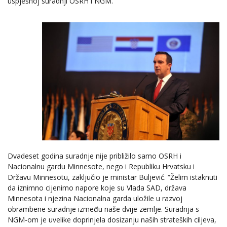
uspješnoj suradnji OSRH i NGM.
Dvadeset godina suradnje nije približilo samo OSRH i
Nacionalnu gardu Minnesote, nego i Republiku Hrvatsku i
Državu Minnesotu, zaključio je ministar Buljević. “Želim istaknuti
da iznimno cijenimo napore koje su Vlada SAD, država
Minnesota i njezina Nacionalna garda uložile u razvoj
obrambene suradnje između naše dvije zemlje. Suradnja s
NGM-om je uvelike doprinjela dosizanju naših strateških ciljeva,