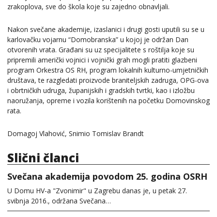
zrakoplova, sve do škola koje su zajedno obnavljali.
Nakon svečane akademije, izaslanici i drugi gosti uputili su se u
karlovačku vojarnu “Domobranska” u kojoj je održan Dan
otvorenih vrata. Građani su uz specijalitete s roštilja koje su
pripremili američki vojnici i vojnički grah mogli pratiti glazbeni
program Orkestra OS RH, program lokalnih kulturno-umjetničkih
društava, te razgledati proizvode braniteljskih zadruga, OPG-ova
i obrtničkih udruga, županijskih i gradskih tvrtki, kao i izložbu
naoružanja, opreme i vozila korištenih na početku Domovinskog
rata.
Domagoj Vlahović, Snimio Tomislav Brandt
Slični članci
Svečana akademija povodom 25. godina OSRH
U Domu HV-a "Zvonimir" u Zagrebu danas je, u petak 27.
svibnja 2016., održana Svečana…