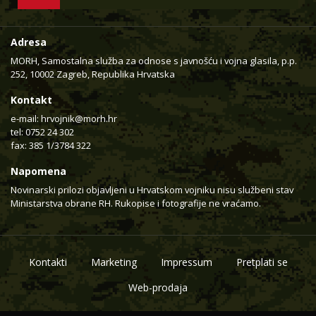
Adresa
MORH, Samostalna služba za odnose s javnošću i vojna glasila, p.p.
252, 10002 Zagreb, Republika Hrvatska
Kontakt
e-mail:
hrvojnik@morh.hr
tel: 0752 24 302
fax: 385 1/3784 322
Napomena
Novinarski prilozi objavljeni u Hrvatskom vojniku nisu službeni stav
Ministarstva obrane RH. Rukopise i fotografije ne vraćamo.
Kontakti
Marketing
Impressum
Pretplati se
Web-prodaja