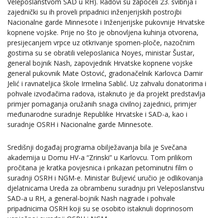
Veleposlanstvom SAD u RH). Radovi su započeli 23. svibnja i
zajednički su ih proveli pripadnici inženjerijskih postrojbi
Nacionalne garde Minnesote i Inženjerijske pukovnije Hrvatske
kopnene vojske. Prije no što je obnovljena kuhinja otvorena,
presijecanjem vrpce uz otkrivanje spomen-ploče, nazočnim
gostima su se obratili veleposlanica Noyes, ministar Šustar,
general bojnik Nash, zapovjednik Hrvatske kopnene vojske
general pukovnik Mate Ostović, gradonačelnik Karlovca Damir
Jelić i ravnateljica škole Irmelina Sablić. Uz zahvalu donatorima i
pohvale izvođačima radova, istaknuto je da projekt predstavlja
primjer pomaganja oružanih snaga civilnoj zajednici, primjer
međunarodne suradnje Republike Hrvatske i SAD-a, kao i
suradnje OSRH i Nacionalne garde Minnesote.
Središnji događaj programa obilježavanja bila je Svečana
akademija u Domu HV-a “Zrinski” u Karlovcu. Tom prilikom
pročitana je kratka povjesnica i prikazan petominutni film o
suradnji OSRH i NGM-e. Ministar Buljević uručio je odlikovanja
djelatnicama Ureda za obrambenu suradnju pri Veleposlanstvu
SAD-a u RH, a general-bojnik Nash nagrade i pohvale
pripadnicima OSRH koji su se osobito istaknuli doprinosom