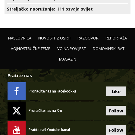
Streljačko naoružanje: H11 osvaja svijet
NASLOVNICA
NOVOSTI IZ OSRH
RAZGOVOR
REPORTAŽA
VOJNOSTRUČNE TEME
VOJNA POVIJEST
DOMOVINSKI RAT
MAGAZIN
Pratite nas
Like
Pronađite nas na Facebook-u
Follow
Pronađite nas na X-u
Follow
Pratite naš Youtube kanal