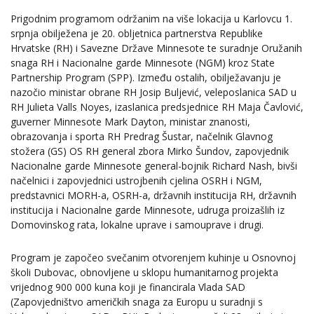
Prigodnim programom održanim na više lokacija u Karlovcu 1.
srpnja obilježena je 20. obljetnica partnerstva Republike
Hrvatske (RH) i Savezne Države Minnesote te suradnje Oružanih
snaga RH i Nacionalne garde Minnesote (NGM) kroz State
Partnership Program (SPP). Između ostalih, obilježavanju je
nazočio ministar obrane RH Josip Buljević, veleposlanica SAD u
RH Julieta Valls Noyes, izaslanica predsjednice RH Maja Čavlović,
guverner Minnesote Mark Dayton, ministar znanosti,
obrazovanja i sporta RH Predrag Šustar, načelnik Glavnog
stožera (GS) OS RH general zbora Mirko Šundov, zapovjednik
Nacionalne garde Minnesote general-bojnik Richard Nash, bivši
načelnici i zapovjednici ustrojbenih cjelina OSRH i NGM,
predstavnici MORH-a, OSRH-a, državnih institucija RH, državnih
institucija i Nacionalne garde Minnesote, udruga proizašlih iz
Domovinskog rata, lokalne uprave i samouprave i drugi.
Program je započeo svečanim otvorenjem kuhinje u Osnovnoj
školi Dubovac, obnovljene u sklopu humanitarnog projekta
vrijednog 900 000 kuna koji je financirala Vlada SAD
(Zapovjedništvo američkih snaga za Europu u suradnji s