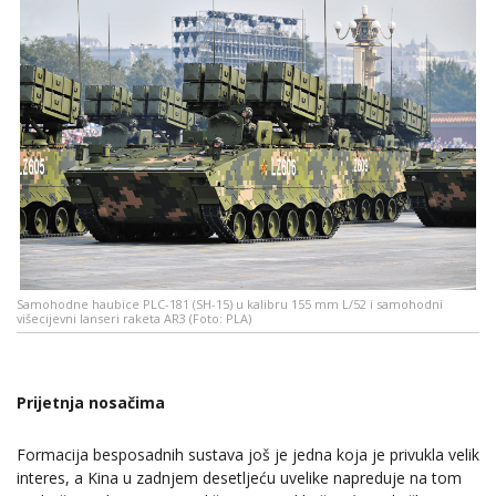
Samohodne haubice PLC-181 (SH-15) u kalibru 155 mm L/52 i samohodni
višecijevni lanseri raketa AR3 (Foto: PLA)
Prijetnja nosačima
Formacija besposadnih sustava još je jedna koja je privukla velik
interes, a Kina u zadnjem desetljeću uvelike napreduje na tom