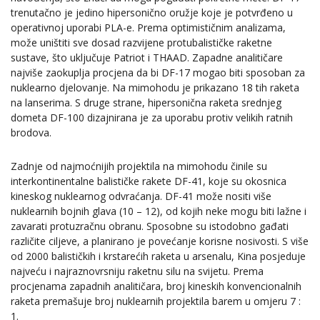
trenutačno je jedino hipersonično oružje koje je potvrđeno u
operativnoj uporabi PLA-e. Prema optimističnim analizama,
može uništiti sve dosad razvijene protubalističke raketne
sustave, što uključuje Patriot i THAAD. Zapadne analitičare
najviše zaokuplja procjena da bi DF-17 mogao biti sposoban za
nuklearno djelovanje. Na mimohodu je prikazano 18 tih raketa
na lanserima. S druge strane, hipersonična raketa srednjeg
dometa DF-100 dizajnirana je za uporabu protiv velikih ratnih
brodova.
Zadnje od najmoćnijih projektila na mimohodu činile su
interkontinentalne balističke rakete DF-41, koje su okosnica
kineskog nuklearnog odvraćanja. DF-41 može nositi više
nuklearnih bojnih glava (10 – 12), od kojih neke mogu biti lažne i
zavarati protuzračnu obranu. Sposobne su istodobno gađati
različite ciljeve, a planirano je povećanje korisne nosivosti. S više
od 2000 balističkih i krstarećih raketa u arsenalu, Kina posjeduje
najveću i najraznovrsniju raketnu silu na svijetu. Prema
procjenama zapadnih analitičara, broj kineskih konvencionalnih
raketa premašuje broj nuklearnih projektila barem u omjeru 7 :
1.