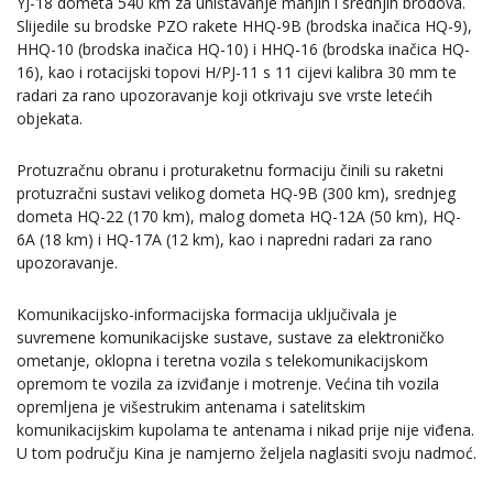
YJ-18 dometa 540 km za uništavanje manjih i srednjih brodova.
Slijedile su brodske PZO rakete HHQ-9B (brodska inačica HQ-9),
HHQ-10 (brodska inačica HQ-10) i HHQ-16 (brodska inačica HQ-
16), kao i rotacijski topovi H/PJ-11 s 11 cijevi kalibra 30 mm te
radari za rano upozoravanje koji otkrivaju sve vrste letećih
objekata.
Protuzračnu obranu i proturaketnu formaciju činili su raketni
protuzračni sustavi velikog dometa HQ-9B (300 km), srednjeg
dometa HQ-22 (170 km), malog dometa HQ-12A (50 km), HQ-
6A (18 km) i HQ-17A (12 km), kao i napredni radari za rano
upozoravanje.
Komunikacijsko-informacijska formacija uključivala je
suvremene komunikacijske sustave, sustave za elektroničko
ometanje, oklopna i teretna vozila s telekomunikacijskom
opremom te vozila za izviđanje i motrenje. Većina tih vozila
opremljena je višestrukim antenama i satelitskim
komunikacijskim kupolama te antenama i nikad prije nije viđena.
U tom području Kina je namjerno željela naglasiti svoju nadmoć.