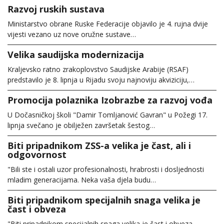
Razvoj ruskih sustava
Ministarstvo obrane Ruske Federacije objavilo je 4. rujna dvije
vijesti vezano uz nove oružne sustave…
Velika saudijska modernizacija
Kraljevsko ratno zrakoplovstvo Saudijske Arabije (RSAF)
predstavilo je 8. lipnja u Rijadu svoju najnoviju akviziciju,…
Promocija polaznika Izobrazbe za razvoj vođa
U Dočasničkoj školi "Damir Tomljanović Gavran" u Požegi 17.
lipnja svečano je obilježen završetak šestog…
Biti pripadnikom ZSS-a velika je čast, ali i
odgovornost
"Bili ste i ostali uzor profesionalnosti, hrabrosti i dosljednosti
mladim generacijama. Neka vaša djela budu…
Biti pripadnikom specijalnih snaga velika je
čast i obveza
"Biti pripadnikom specijalnih snaga velika je čast i obveza.