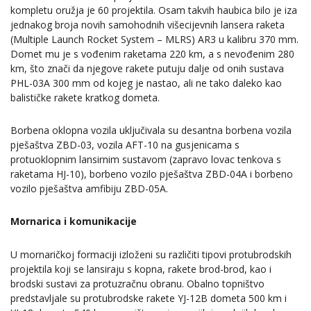
kompletu oružja je 60 projektila. Osam takvih haubica bilo je iza
jednakog broja novih samohodnih višecijevnih lansera raketa
(Multiple Launch Rocket System – MLRS) AR3 u kalibru 370 mm.
Domet mu je s vođenim raketama 220 km, a s nevođenim 280
km, što znači da njegove rakete putuju dalje od onih sustava
PHL-03A 300 mm od kojeg je nastao, ali ne tako daleko kao
balističke rakete kratkog dometa.
Borbena oklopna vozila uključivala su desantna borbena vozila
pješaštva ZBD-03, vozila AFT-10 na gusjenicama s
protuoklopnim lansirnim sustavom (zapravo lovac tenkova s
raketama HJ-10), borbeno vozilo pješaštva ZBD-04A i borbeno
vozilo pješaštva amfibiju ZBD-05A.
Mornarica i komunikacije
U mornaričkoj formaciji izloženi su različiti tipovi protubrodskih
projektila koji se lansiraju s kopna, rakete brod-brod, kao i
brodski sustavi za protuzračnu obranu. Obalno topništvo
predstavljale su protubrodske rakete YJ-12B dometa 500 km i