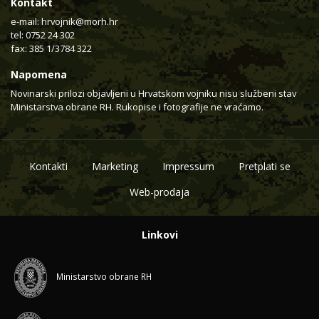
Kontakt
e-mail:
hrvojnik@morh.hr
tel: 0752 24 302
fax: 385 1/3784 322
Napomena
Novinarski prilozi objavljeni u Hrvatskom vojniku nisu službeni stav
Ministarstva obrane RH. Rukopise i fotografije ne vraćamo.
Kontakti
Marketing
Impressum
Pretplati se
Web-prodaja
Linkovi
Ministarstvo obrane RH