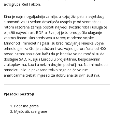
akrogrupe Red Falcon.
Kina je najmnogoljudnija zemlja, u kojoj živi petina svjetskog
stanovništva. U sedam desetljeća uspjela je od siromašne i
ratom razorene zemlje postati najveći izvoznik roba i usluga te
bilježiti najveći rast BDP-a. Sve joj je to omogućilo ulaganje
znatnih financijskih sredstava u razvoj moderne vojske.
Mimohod i mimolet naglasili su brzo razvijanje kineske vojne
tehnologije, za što je zaslužan i rast vojnog proračuna od 400
posto. Strani analitičari kažu da je kineska vojna moć blizu da
dostigne SAD, Rusiju i Europu u projektilima, besposadnim
zrakoplovima, kao i u nekim drugim područjima. Na mimohodu i
mimoletu bilo je prikazano toliko toga da će vojnim
analitičarima trebati mjeseci za dobru analizu svih sustava.
Pješački postroji
Počasna garda
Mješoviti, sve grane