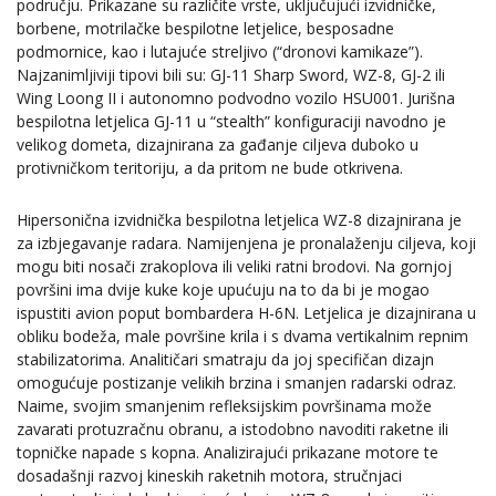
području. Prikazane su različite vrste, uključujući izvidničke,
borbene, motrilačke bespilotne letjelice, besposadne
podmornice, kao i lutajuće streljivo (“dronovi kamikaze”).
Najzanimljiviji tipovi bili su: GJ-11 Sharp Sword, WZ-8, GJ-2 ili
Wing Loong II i autonomno podvodno vozilo HSU001. Jurišna
bespilotna letjelica GJ-11 u “stealth” konfiguraciji navodno je
velikog dometa, dizajnirana za gađanje ciljeva duboko u
protivničkom teritoriju, a da pritom ne bude otkrivena.
Hipersonična izvidnička bespilotna letjelica WZ-8 dizajnirana je
za izbjegavanje radara. Namijenjena je pronalaženju ciljeva, koji
mogu biti nosači zrakoplova ili veliki ratni brodovi. Na gornjoj
površini ima dvije kuke koje upućuju na to da bi je mogao
ispustiti avion poput bombardera H-6N. Letjelica je dizajnirana u
obliku bodeža, male površine krila i s dvama vertikalnim repnim
stabilizatorima. Analitičari smatraju da joj specifičan dizajn
omogućuje postizanje velikih brzina i smanjen radarski odraz.
Naime, svojim smanjenim refleksijskim površinama može
zavarati protuzračnu obranu, a istodobno navoditi raketne ili
topničke napade s kopna. Analizirajući prikazane motore te
dosadašnji razvoj kineskih raketnih motora, stručnjaci