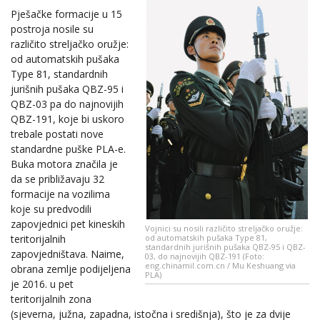
Pješačke formacije u 15
postroja nosile su
različito streljačko oružje:
od automatskih pušaka
Type 81, standardnih
jurišnih pušaka QBZ-95 i
QBZ-03 pa do najnovijih
QBZ-191, koje bi uskoro
trebale postati nove
standardne puške PLA-e.
Buka motora značila je
da se približavaju 32
formacije na vozilima
koje su predvodili
zapovjednici pet kineskih
Vojnici su nosili različito streljačko oružje:
teritorijalnih
od automatskih pušaka Type 81,
standardnih jurišnih pušaka QBZ-95 i QBZ-
zapovjedništava. Naime,
03, do najnovijih QBZ-191 (Foto:
eng.chinamil.com.cn / Mu Keshuang via
obrana zemlje podijeljena
PLA)
je 2016. u pet
teritorijalnih zona
(sjeverna, južna, zapadna, istočna i središnja), što je za dvije