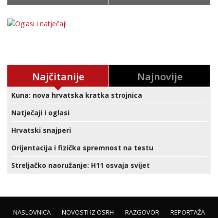
Najčitanije
Najnovije
Kuna: nova hrvatska kratka strojnica
Natječaji i oglasi
Hrvatski snajperi
Orijentacija i fizička spremnost na testu
Streljačko naoružanje: H11 osvaja svijet
NASLOVNICA
NOVOSTI IZ OSRH
RAZGOVOR
REPORTAŽA