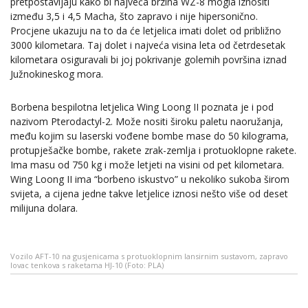
pretpostavljaju kako bi najveća brzina WZ-8 mogla iznositi
između 3,5 i 4,5 Macha, što zapravo i nije hipersonično.
Procjene ukazuju na to da će letjelica imati dolet od približno
3000 kilometara. Taj dolet i najveća visina leta od četrdesetak
kilometara osiguravali bi joj pokrivanje golemih površina iznad
Južnokineskog mora.
Borbena bespilotna letjelica Wing Loong II poznata je i pod
nazivom Pterodactyl-2. Može nositi široku paletu naoružanja,
među kojim su laserski vođene bombe mase do 50 kilograma,
protupješačke bombe, rakete zrak-zemlja i protuoklopne rakete.
Ima masu od 750 kg i može letjeti na visini od pet kilometara.
Wing Loong II ima “borbeno iskustvo” u nekoliko sukoba širom
svijeta, a cijena jedne takve letjelice iznosi nešto više od deset
milijuna dolara.
Vozilo AFT-10 na gusjenicama s protuoklopnim lansirnim sustavom, zapravo
lovac tenkova s raketama HJ-10 (Foto: PLA)