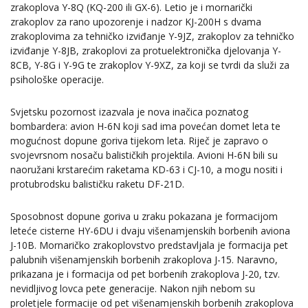
zrakoplova Y-8Q (KQ-200 ili GX-6). Letio je i mornarički
zrakoplov za rano upozorenje i nadzor KJ-200H s dvama
zrakoplovima za tehničko izviđanje Y-9JZ, zrakoplov za tehničko
izviđanje Y-8JB, zrakoplovi za protuelektronička djelovanja Y-
8CB, Y-8G i Y-9G te zrakoplov Y-9XZ, za koji se tvrdi da služi za
psihološke operacije.
Svjetsku pozornost izazvala je nova inačica poznatog
bombardera: avion H-6N koji sad ima povećan domet leta te
mogućnost dopune goriva tijekom leta. Riječ je zapravo o
svojevrsnom nosaču balističkih projektila. Avioni H-6N bili su
naoružani krstarećim raketama KD-63 i CJ-10, a mogu nositi i
protubrodsku balističku raketu DF-21D.
Sposobnost dopune goriva u zraku pokazana je formacijom
leteće cisterne HY-6DU i dvaju višenamjenskih borbenih aviona
J-10B. Mornaričko zrakoplovstvo predstavljala je formacija pet
palubnih višenamjenskih borbenih zrakoplova J-15. Naravno,
prikazana je i formacija od pet borbenih zrakoplova J-20, tzv.
nevidljivog lovca pete generacije. Nakon njih nebom su
proletjele formacije od pet višenamjenskih borbenih zrakoplova