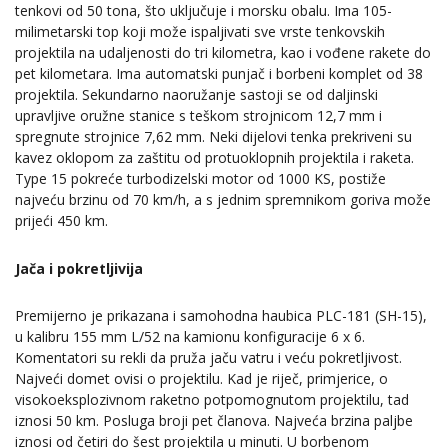
tenkovi od 50 tona, što uključuje i morsku obalu. Ima 105-
milimetarski top koji može ispaljivati sve vrste tenkovskih
projektila na udaljenosti do tri kilometra, kao i vođene rakete do
pet kilometara. Ima automatski punjač i borbeni komplet od 38
projektila. Sekundarno naoružanje sastoji se od daljinski
upravljive oružne stanice s teškom strojnicom 12,7 mm i
spregnute strojnice 7,62 mm. Neki dijelovi tenka prekriveni su
kavez oklopom za zaštitu od protuoklopnih projektila i raketa.
Type 15 pokreće turbodizelski motor od 1000 KS, postiže
najveću brzinu od 70 km/h, a s jednim spremnikom goriva može
prijeći 450 km.
Jača i pokretljivija
Premijerno je prikazana i samohodna haubica PLC-181 (SH-15),
u kalibru 155 mm L/52 na kamionu konfiguracije 6 x 6.
Komentatori su rekli da pruža jaču vatru i veću pokretljivost.
Najveći domet ovisi o projektilu. Kad je riječ, primjerice, o
visokoeksplozivnom raketno potpomognutom projektilu, tad
iznosi 50 km. Posluga broji pet članova. Najveća brzina paljbe
iznosi od četiri do šest projektila u minuti. U borbenom