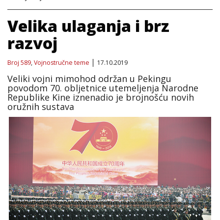
Velika ulaganja i brz
razvoj
Broj 589
,
Vojnostručne teme
17.10.2019
Veliki vojni mimohod održan u Pekingu
povodom 70. obljetnice utemeljenja Narodne
Republike Kine iznenadio je brojnošću novih
oružnih sustava