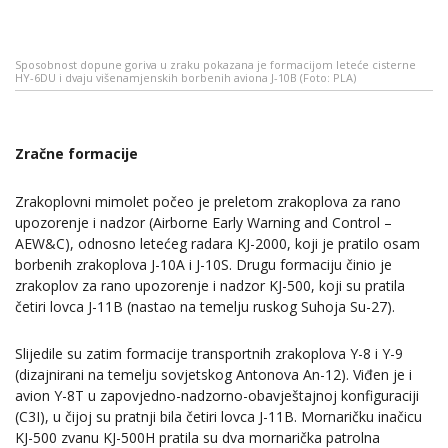
Sposobnost dopune goriva u zraku pokazana je formacijom leteće cisterne
HY-6DU i dvaju višenamjenskih borbenih aviona J-10B (Foto: PLA)
Zračne formacije
Zrakoplovni mimolet počeo je preletom zrakoplova za rano
upozorenje i nadzor (Airborne Early Warning and Control –
AEW&C), odnosno letećeg radara KJ-2000, koji je pratilo osam
borbenih zrakoplova J-10A i J-10S. Drugu formaciju činio je
zrakoplov za rano upozorenje i nadzor KJ-500, koji su pratila
četiri lovca J-11B (nastao na temelju ruskog Suhoja Su-27).
Slijedile su zatim formacije transportnih zrakoplova Y-8 i Y-9
(dizajnirani na temelju sovjetskog Antonova An-12). Viđen je i
avion Y-8T u zapovjedno-nadzorno-obavještajnoj konfiguraciji
(C3I), u čijoj su pratnji bila četiri lovca J-11B. Mornaričku inačicu
KJ-500 zvanu KJ-500H pratila su dva mornarička patrolna