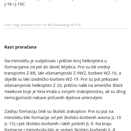
J-16 i J-10C.
Foto: eng.chinamil.com.cn/ Mu Keshuang via PLA
Rast proračuna
Na mimoletu je sudjelovao i priličan broj helikoptera u
formacijama od pet do devet letjelica. Prvi su bili srednji
transportni Z-8B, laki višenamjenski Z-9WZ, borbeni WZ-10, a
slijedili su laki izvidničko-borbeni WZ-19. Prvi su put prikazani
višenamjenski helikopteri Z-20, prilično nalik na američke Black
Hawkove koje je Kina imala u svojem zrakoplovstvu, ali su zbog
nemogućnosti nabave pričuvnih dijelova umirovljeni.
Zadnju formaciju činili su školski zrakoplovi. Prvi su put na
mimoletu bile formacije od pet školsko-borbenih aviona JL-10
(L-15) i pet školsko-borbenih i lakih jurišnih JL-9. Na kraju
formacije i mimohoda bilo je sedam školsko-borbenih JL-8