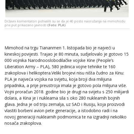
Državni komentatori pohvalili su se da je 40 posto naoružanja na mimohodu
prvi put prikazano javnosti
(Foto: PLA)
Mimohod na trgu Tiananmen 1. listopada bio je najveći u
kineskoj povijesti. Trajao je 80 minuta, sudjelovalo je gotovo 15
000 vojnika Narodnooslobodilačke vojske Kine (People’s
Liberation Army – PLA), 580 jedinica vojne tehnike te 160
zrakoplova i helikoptera.Veliki brojevi nisu ništa čudno za Kinu:
PLA je najveća vojska na svijetu, koja broji dva milijuna
pripadnika, a prije preustroja imala je gotovo pola milijuna više.
Vojni proračun 2018. godine bio je drugi na svijetu s 250 milijardi
dolara, a Kina je i nuklearna sila s oko 280 nuklearnih bojnih
glava. Jedna je od triju zemalja, uz SAD i Rusiju, koja proizvodi
vlastiti borbeni avion pete generacije, a istodobno radi i na
novoj generaciji nuklearnih podmornica te na izgradnji nekoliko
nosača zrakoplova.