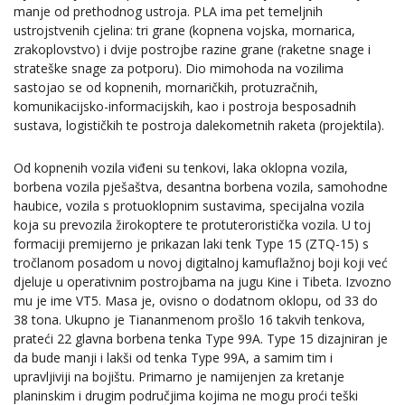
manje od prethodnog ustroja. PLA ima pet temeljnih
ustrojstvenih cjelina: tri grane (kopnena vojska, mornarica,
zrakoplovstvo) i dvije postrojbe razine grane (raketne snage i
strateške snage za potporu). Dio mimohoda na vozilima
sastojao se od kopnenih, mornaričkih, protuzračnih,
komunikacijsko-informacijskih, kao i postroja besposadnih
sustava, logističkih te postroja dalekometnih raketa (projektila).
Od kopnenih vozila viđeni su tenkovi, laka oklopna vozila,
borbena vozila pješaštva, desantna borbena vozila, samohodne
haubice, vozila s protuoklopnim sustavima, specijalna vozila
koja su prevozila žirokoptere te protuteroristička vozila. U toj
formaciji premijerno je prikazan laki tenk Type 15 (ZTQ-15) s
tročlanom posadom u novoj digitalnoj kamuflažnoj boji koji već
djeluje u operativnim postrojbama na jugu Kine i Tibeta. Izvozno
mu je ime VT5. Masa je, ovisno o dodatnom oklopu, od 33 do
38 tona. Ukupno je Tiananmenom prošlo 16 takvih tenkova,
prateći 22 glavna borbena tenka Type 99A. Type 15 dizajniran je
da bude manji i lakši od tenka Type 99A, a samim tim i
upravljiviji na bojištu. Primarno je namijenjen za kretanje
planinskim i drugim područjima kojima ne mogu proći teški