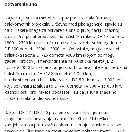
Ostvarenje sna
Najveću je silu na mimohodu ipak predstavljala formacija
dalekometnih projektila. Državne medijske agencije izjavile su
da su rakete snaga za ostvarenje sna o jakoj naciji i snažnoj
vojsci. Prvi je put predstavljena balistička raketa DF-17 dometa
1800 – 2500 km i strateška nadzvučna raketa srednjeg dometa
DF-100 dometa 2000 – 3000 km. Od ostalih, mogla se vidjeti
balistička raketa DF-26 dometa 4000 km (kojom se mogu
gađati i brodovi), interkontinentalna balistička raketa JL-2
dometa 7000 km za lansiranje iz podmornica, interkontinentalna
balistička raketa DF-31AG dometa 11 000 km,
interkontinentalna balistička raketa DF-5B dometa 13 000 km
koja se lansira iz silosa te DF-41 dometa 14 000 – 15 000 km.
Raznolikost i broj raketa pokazatelji su da je Kina značajno
modernizirala taj dio svoje vojske.
Rakete DF-17 i DF-100 posebno su zanimljive jer imaju
mogućnost manevriranja u atmosferi, što ih čini teško
zamjetljivim za protuzračnu obranu, a imaju i vlastite sustave
navođenja, što znači da mogu pogađati pokretne mete. DF-17