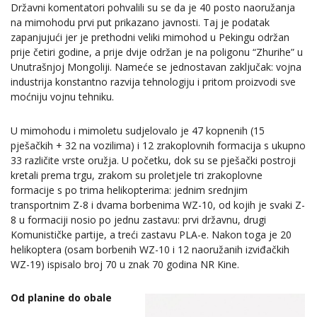
Državni komentatori pohvalili su se da je 40 posto naoružanja
na mimohodu prvi put prikazano javnosti. Taj je podatak
zapanjujući jer je prethodni veliki mimohod u Pekingu održan
prije četiri godine, a prije dvije održan je na poligonu “Zhurihe” u
Unutrašnjoj Mongoliji. Nameće se jednostavan zaključak: vojna
industrija konstantno razvija tehnologiju i pritom proizvodi sve
moćniju vojnu tehniku.
U mimohodu i mimoletu sudjelovalo je 47 kopnenih (15
pješačkih + 32 na vozilima) i 12 zrakoplovnih formacija s ukupno
33 različite vrste oružja. U početku, dok su se pješački postroji
kretali prema trgu, zrakom su proletjele tri zrakoplovne
formacije s po trima helikopterima: jednim srednjim
transportnim Z-8 i dvama borbenima WZ-10, od kojih je svaki Z-
8 u formaciji nosio po jednu zastavu: prvi državnu, drugi
Komunističke partije, a treći zastavu PLA-e. Nakon toga je 20
helikoptera (osam borbenih WZ-10 i 12 naoružanih izviđačkih
WZ-19) ispisalo broj 70 u znak 70 godina NR Kine.
Od planine do obale