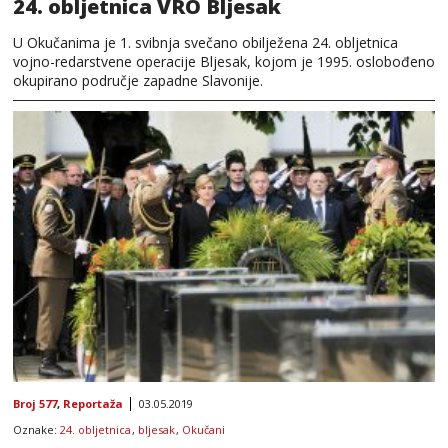
24. obljetnica VRO Bljesak
U Okučanima je 1. svibnja svečano obilježena 24. obljetnica
vojno-redarstvene operacije Bljesak, kojom je 1995. oslobođeno
okupirano područje zapadne Slavonije.
Broj 577
,
Reportaža
03.05.2019
Oznake:
24. obljetnica
,
bljesak
,
Okučani