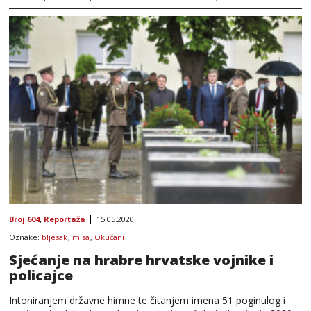
Broj 604
,
Reportaža
15.05.2020
Oznake:
bljesak
,
misa
,
Okučani
Sjećanje na hrabre hrvatske vojnike i
policajce
Intoniranjem državne himne te čitanjem imena 51 poginulog i