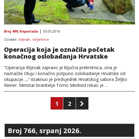
Broj 499
,
Reportaža
05.05.2016
Oznake:
bljesak
,
obljetnice
Operacija koja je označila početak
konačnog oslobađanja Hrvatske
“Operacija Bljesak zapravo je ključna prekretnica, ona je
naznačila Oluju i konačno potpuno oslobađanje Hrvatske od
okupacije…,” istaknuo je predsjednik Hrvatskog sabora Željko
Reiner. Ministar branitelja Tomo Medved rekao je …
Brojevi
1
2
stranica
objava
Broj 766, srpanj 2026.