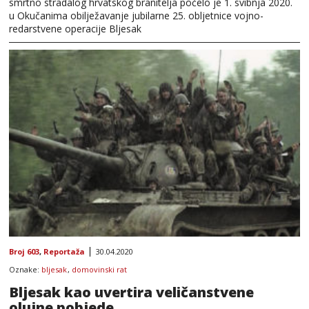
smrtno stradalog hrvatskog branitelja počelo je 1. svibnja 2020.
u Okučanima obilježavanje jubilarne 25. obljetnice vojno-
redarstvene operacije Bljesak
Broj 603
,
Reportaža
30.04.2020
Oznake:
bljesak
,
domovinski rat
Bljesak kao uvertira veličanstvene
olujne pobjede