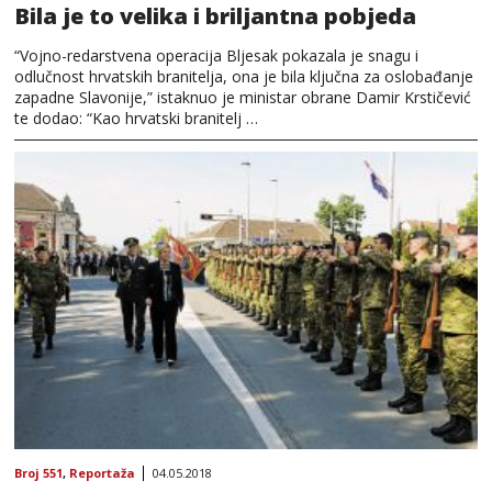
Bila je to velika i briljantna pobjeda
“Vojno-redarstvena operacija Bljesak pokazala je snagu i
odlučnost hrvatskih branitelja, ona je bila ključna za oslobađanje
zapadne Slavonije,” istaknuo je ministar obrane Damir Krstičević
te dodao: “Kao hrvatski branitelj …
Broj 551
,
Reportaža
04.05.2018