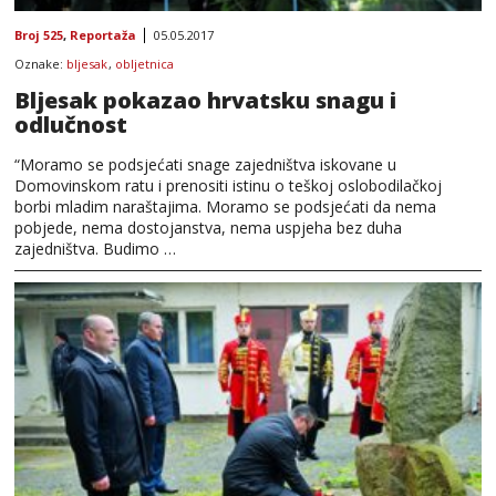
Broj 525
,
Reportaža
05.05.2017
Oznake:
bljesak
,
obljetnica
Bljesak pokazao hrvatsku snagu i
odlučnost
“Moramo se podsjećati snage zajedništva iskovane u
Domovinskom ratu i prenositi istinu o teškoj oslobodilačkoj
borbi mladim naraštajima. Moramo se podsjećati da nema
pobjede, nema dostojanstva, nema uspjeha bez duha
zajedništva. Budimo …