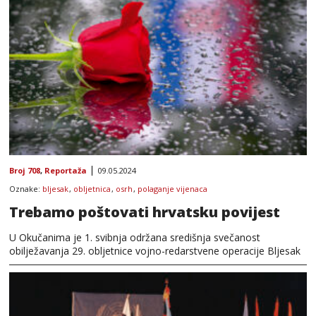
Broj 708
,
Reportaža
09.05.2024
Oznake:
bljesak
,
obljetnica
,
osrh
,
polaganje vijenaca
Trebamo poštovati hrvatsku povijest
U Okučanima je 1. svibnja održana središnja svečanost
obilježavanja 29. obljetnice vojno-redarstvene operacije Bljesak