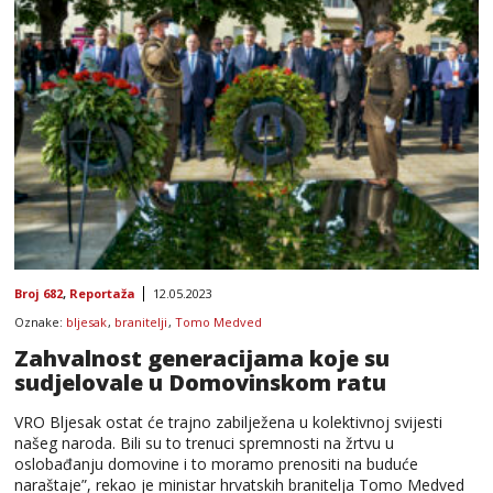
Broj 682
,
Reportaža
12.05.2023
Oznake:
bljesak
,
branitelji
,
Tomo Medved
Zahvalnost generacijama koje su
sudjelovale u Domovinskom ratu
VRO Bljesak ostat će trajno zabilježena u kolektivnoj svijesti
našeg naroda. Bili su to trenuci spremnosti na žrtvu u
oslobađanju domovine i to moramo prenositi na buduće
naraštaje”, rekao je ministar hrvatskih branitelja Tomo Medved