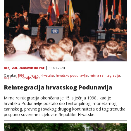
Broj 700
,
Domovinski rat
19.01.2024
Oznake:
1998.
,
bljesak
,
Hrvatska
,
hrvatsko podunavlje
,
mirna reintegracija
,
oluja
,
Podunavlje
,
VRO
Reintegracija hrvatskog Podunavlja
Mirna reintegracija okončana je 15. siječnja 1998., kad je
hrvatsko Podunavlje postalo dio teritorijalnog, monetarnog,
carinskog, pravnog i svakog drugog kontinuiteta od tog trenutka
potpuno suverene i cjelovite Republike Hrvatske.