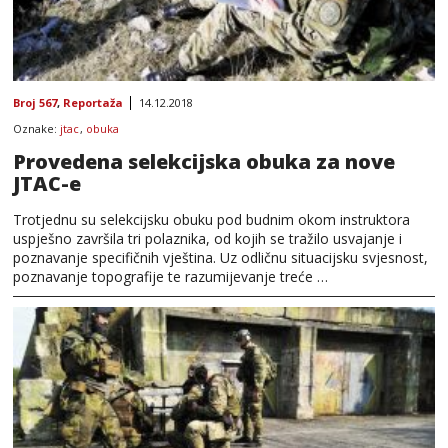
Broj 567
,
Reportaža
14.12.2018
Oznake:
jtac
,
obuka
Provedena selekcijska obuka za nove
JTAC-e
Trotjednu su selekcijsku obuku pod budnim okom instruktora
uspješno završila tri polaznika, od kojih se tražilo usvajanje i
poznavanje specifičnih vještina. Uz odličnu situacijsku svjesnost,
poznavanje topografije te razumijevanje treće …