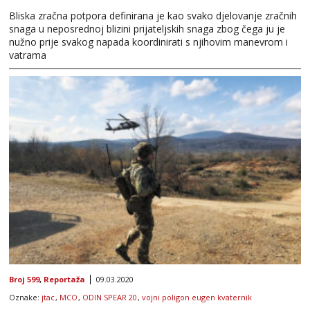
Bliska zračna potpora definirana je kao svako djelovanje zračnih
snaga u neposrednoj blizini prijateljskih snaga zbog čega ju je
nužno prije svakog napada koordinirati s njihovim manevrom i
vatrama
Broj 599
,
Reportaža
09.03.2020
Oznake:
jtac
,
MCO
,
ODIN SPEAR 20
,
vojni poligon eugen kvaternik