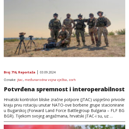
Broj 716
,
Reportaža
03.09.2024
Oznake:
jtac
,
međunarodna vojna vježba
,
osrh
Potvrđena spremnost i interoperabilnost
Hrvatski kontrolori bliske zračne potpore (JTAC) uspješno privode
kraju prvu rotaciju unutar NATO-ove borbene grupe stacionirane
u Bugarskoj (Forward Land Force Battlegroup Bulgaria – FLF BG
BGR). Tijekom svojeg angažmana, hrvatski JTAC-i su, uz …