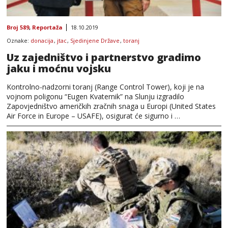
Broj 589
,
Reportaža
18.10.2019
Oznake:
donacija
,
jtac
,
Sjedinjene Države
,
toranj
Uz zajedništvo i partnerstvo gradimo
jaku i moćnu vojsku
Kontrolno-nadzorni toranj (Range Control Tower), koji je na
vojnom poligonu “Eugen Kvaternik” na Slunju izgradilo
Zapovjedništvo američkih zračnih snaga u Europi (United States
Air Force in Europe – USAFE), osigurat će sigurno i …