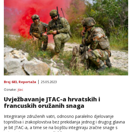
Broj 683
,
Reportaža
25.05.2023
Oznake:
jtac
Uvježbavanje JTAC-a hrvatskih i
francuskih oružanih snaga
Integriranje združenih vatri, odnosno paralelno djelovanje
topništva i zrakoplovstva bez prekidanja jednog i drugog glavna
je bit JTAC-a, a time se na bojištu integriraju zračne snage s