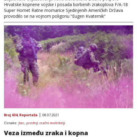
Hrvatske kopnene vojske i posada borbenih zrakoplova F/A-18
Super Hornet Ratne mornarice Sjedinjenih Američkih Država
provodilo se na vojnom poligonu “Eugen Kvaternik“
Broj 634
,
Reportaža
08.07.2021
Oznake:
jtac
,
prednji zračni motritelji
Veza između zraka i kopna