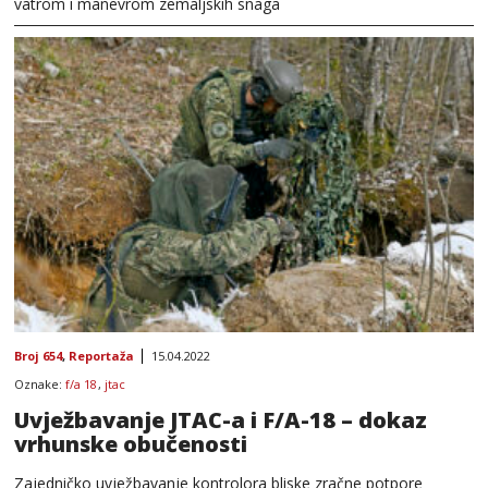
vatrom i manevrom zemaljskih snaga
Broj 654
,
Reportaža
15.04.2022
Oznake:
f/a 18
,
jtac
Uvježbavanje JTAC-a i F/A-18 – dokaz
vrhunske obučenosti
Zajedničko uvježbavanje kontrolora bliske zračne potpore