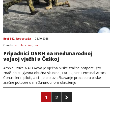
Broj 562
,
Reportaža
05.10.2018
Oznake:
ample strike
,
jtac
Pripadnici OSRH na međunarodnoj
vojnoj vježbi u Češkoj
Ample Strike NATO-ova je vježba bliske zračne potpore, što
znači da su glavna obučna skupina JTAC-i (Joint Terminal Attack
Controller) i piloti, a cilj je bio uvježbavanje procedura bliske
zračne potpore u međunarodnom okruženju
Brojevi
1
2
stranica
objava