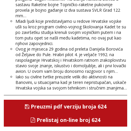
sastavu Raketne bojne Topničko-raketne pukovnije
provela je bojno gađanje iz dva sustava SVLR Grad 122
mm…
Mladi ljudi koje predstavljamo u redove Hrvatske vojske
ušli su kroz program civilno-vojnog školovanja Kadet te su
po završetku studija krenuli svojim vojničkim putem i na
tom putu opet se našli među kadetima, no ovaj put kao
njihovi zapovjednici.
Ovog je mjeseca 29 godina od preleta Danijela Borovića
od Željave do Pule. Hrabri pilot 4. je veljače 1992. na
raspolaganje Hrvatskoj i Hrvatskom ratnom zrakoplovstvu
stavio svoje znanje, iskustvo i domoljublje, ali i prvi lovački
avion. U ovom vam broju donosimo razgovor s njim…
Iako su civilne tvrtke preuzele velik dio aktivnosti na
Banovini, u situacijama kad je teren nepristupačan, uskače
Hrvatska vojska sa svojom tehnikom i stručnim znanjima…
Preuzmi pdf verziju broja 624
Prelistaj on-line broj 624