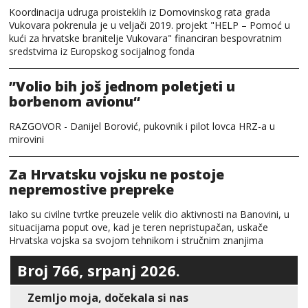
Koordinacija udruga proisteklih iz Domovinskog rata grada
Vukovara pokrenula je u veljači 2019. projekt "HELP – Pomoć u
kući za hrvatske branitelje Vukovara" financiran bespovratnim
sredstvima iz Europskog socijalnog fonda
”Volio bih još jednom poletjeti u
borbenom avionu“
RAZGOVOR - Danijel Borović, pukovnik i pilot lovca HRZ-a u
mirovini
Za Hrvatsku vojsku ne postoje
nepremostive prepreke
Iako su civilne tvrtke preuzele velik dio aktivnosti na Banovini, u
situacijama poput ove, kad je teren nepristupačan, uskače
Hrvatska vojska sa svojom tehnikom i stručnim znanjima
Broj 766, srpanj 2026.
Zemljo moja, dočekala si nas