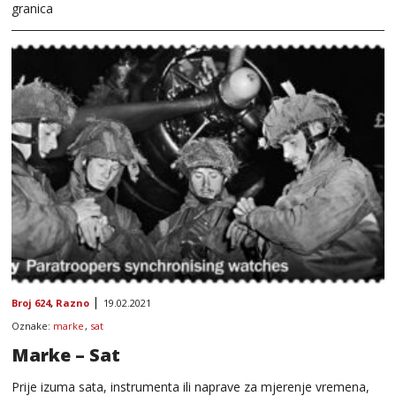
granica
Broj 624
,
Razno
19.02.2021
Oznake:
marke
,
sat
Marke – Sat
Prije izuma sata, instrumenta ili naprave za mjerenje vremena,