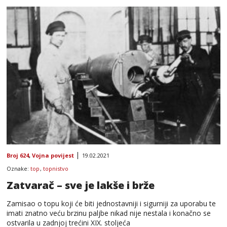
Broj 624
,
Vojna povijest
19.02.2021
Oznake:
top
,
topnistvo
Zatvarač – sve je lakše i brže
Zamisao o topu koji će biti jednostavniji i sigurniji za uporabu te
imati znatno veću brzinu paljbe nikad nije nestala i konačno se
ostvarila u zadnjoj trećini XIX. stoljeća