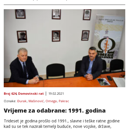
Broj 624
,
Domovinski rat
19.02.2021
Oznake:
Đurak
,
Mašinović
,
Omega
,
Pakrac
Vrijeme za odabrane: 1991. godina
Trideset je godina prošlo od 1991., slavne i teške ratne godine
kad su se tek nazirali temelji buduće, nove vojske, države,