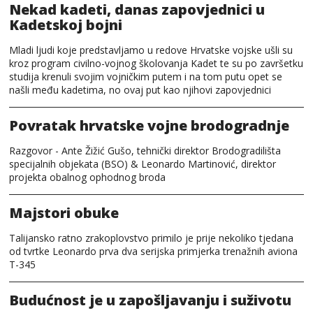
Nekad kadeti, danas zapovjednici u
Kadetskoj bojni
Mladi ljudi koje predstavljamo u redove Hrvatske vojske ušli su
kroz program civilno-vojnog školovanja Kadet te su po završetku
studija krenuli svojim vojničkim putem i na tom putu opet se
našli među kadetima, no ovaj put kao njihovi zapovjednici
Povratak hrvatske vojne brodogradnje
Razgovor - Ante Žižić Gušo, tehnički direktor Brodogradilišta
specijalnih objekata (BSO) & Leonardo Martinović, direktor
projekta obalnog ophodnog broda
Majstori obuke
Talijansko ratno zrakoplovstvo primilo je prije nekoliko tjedana
od tvrtke Leonardo prva dva serijska primjerka trenažnih aviona
T-345
Budućnost je u zapošljavanju i suživotu