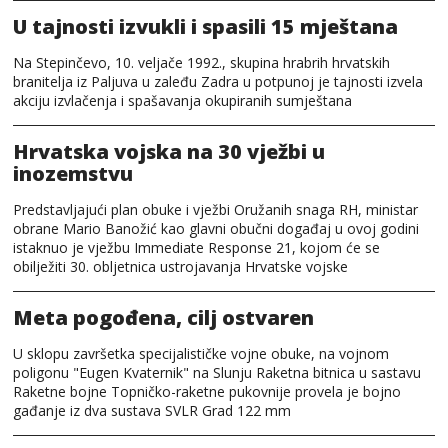
U tajnosti izvukli i spasili 15 mještana
Na Stepinčevo, 10. veljače 1992., skupina hrabrih hrvatskih
branitelja iz Paljuva u zaleđu Zadra u potpunoj je tajnosti izvela
akciju izvlačenja i spašavanja okupiranih sumještana
Hrvatska vojska na 30 vježbi u
inozemstvu
Predstavljajući plan obuke i vježbi Oružanih snaga RH, ministar
obrane Mario Banožić kao glavni obučni događaj u ovoj godini
istaknuo je vježbu Immediate Response 21, kojom će se
obilježiti 30. obljetnica ustrojavanja Hrvatske vojske
Meta pogođena, cilj ostvaren
U sklopu završetka specijalističke vojne obuke, na vojnom
poligonu "Eugen Kvaternik" na Slunju Raketna bitnica u sastavu
Raketne bojne Topničko-raketne pukovnije provela je bojno
gađanje iz dva sustava SVLR Grad 122 mm