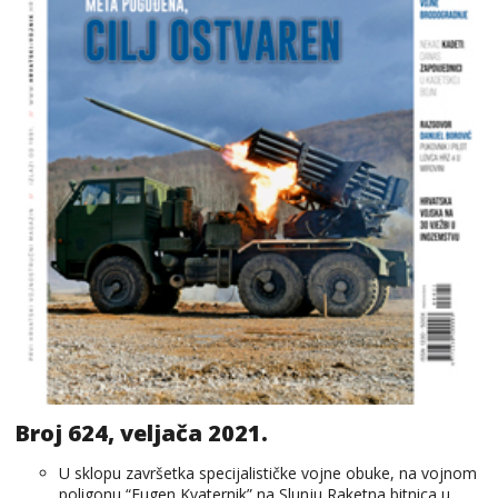
Broj 624, veljača 2021.
U sklopu završetka specijalističke vojne obuke, na vojnom
poligonu “Eugen Kvaternik” na Slunju Raketna bitnica u