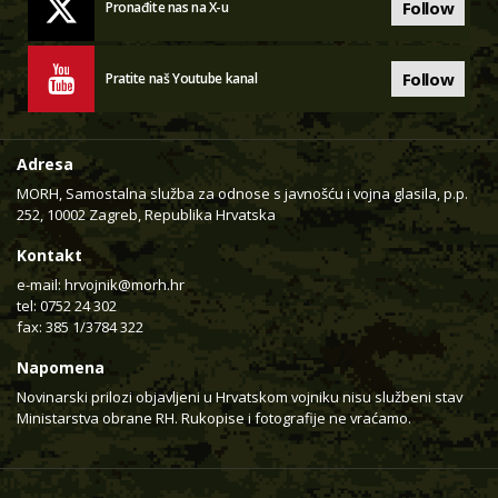
Follow
Pronađite nas na X-u
Follow
Pratite naš Youtube kanal
Adresa
MORH, Samostalna služba za odnose s javnošću i vojna glasila, p.p.
252, 10002 Zagreb, Republika Hrvatska
Kontakt
e-mail:
hrvojnik@morh.hr
tel: 0752 24 302
fax: 385 1/3784 322
Napomena
Novinarski prilozi objavljeni u Hrvatskom vojniku nisu službeni stav
Ministarstva obrane RH. Rukopise i fotografije ne vraćamo.