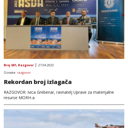
Broj 681
,
Razgovor
27.04.2023
Oznake:
razgovor
Rekordan broj izlagača
RAZGOVOR: Ivica Grebenar, ravnatelj Uprave za materijalne
resurse MORH-a