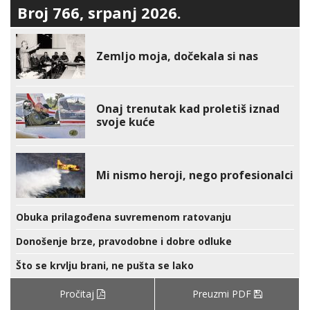
Broj 766, srpanj 2026.
Zemljo moja, dočekala si nas
Onaj trenutak kad proletiš iznad
svoje kuće
Mi nismo heroji, nego profesionalci
Obuka prilagođena suvremenom ratovanju
Donošenje brze, pravodobne i dobre odluke
Što se krvlju brani, ne pušta se lako
Pročitaj
Preuzmi PDF